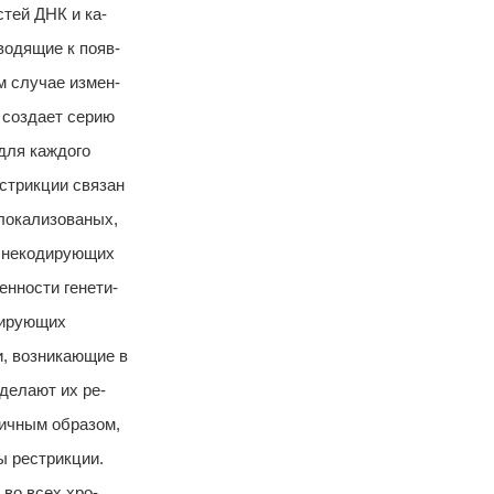
тей ДНК и ка-
водящие к появ-
м случае измен-
 создает серию
для каждого
стрикции связан
локализованых,
х некодирующих
нности генети-
одирующих
и, возникающие в
делают их ре-
гичным образом,
ы рестрикции.
во всех хро-