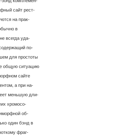
-зонд комплемен-
фный сайт рест-
уются на прак-
обычно в
не всегда уда-
 содержащий по-
шем для простоты
ее общую ситуацию
иморфном сайте
нтом, а при на-
меет меньшую дли-
еих хромосо-
лиморфной об-
ько один бэнд в
роткому фраг-