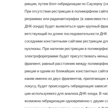
рикции, путем блот-гибридизации по Саузерну (см
При отсутствии рестрикции в полиморфном сайте
реграммах или радиоавтографах (в зависимости 
ДНК-зонда) будет выявляться один крупный фраг
ветствующий по длине последовательности ДНК
соседними константными сайтами рестрикции для
нуклеазы. При наличии рестрикции в полиморфно
электрофореграмме будет присутствовать меньш
фрагмент, равный расстоянию между полиморфны
рикции и одним из ближайших константных сайто
каким именно из двух фрагментов, прилегающих
локусу, будет происходить гибридизация зависит
ции используемого для анализа ДНК-зонда. В ча
возможна гибридизация одновременно с двумя с