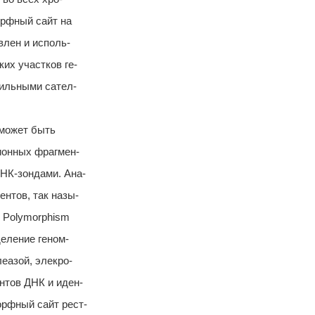
орфный сайт на
влен и исполь-
их участков ге-
бильными сател-
 может быть
ионных фрагмен-
НК-зондами. Ана-
нтов, так назы-
h Polymorphism
деление геном-
еазой, элекро-
нтов ДНК и иден-
рфный сайт рест-