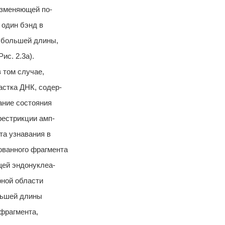
изменяющей по-
 один бэнд в
у большей длины,
ис. 2.3а).
 том случае,
стка ДНК, содер-
ание состояния
рестрикции амп-
та узнавания в
ванного фрагмента
щей эндонуклеа-
фной области
ньшей длины
 фрагмента,