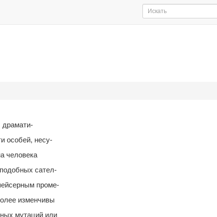
, драмати-
и особей, несу-
ма человека
 подобных сател-
пейсерным проме-
более изменчивы
ьных мутаций или