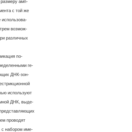
 размеру амп-
мента с той же
е использова-
 трем возмож-
три различных
икация по-
ределенными ге-
ющих ДНК-зон-
рестрикционной
лью используют
мной ДНК, выде-
 представляющих
тем проводят
 с набором име-