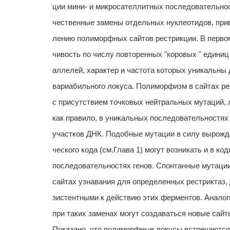
ции мини- и микросателлитных последовательнос
чественные замены отдельных нуклеотидов, при
лению полиморфных сайтов рестрикции. В перво
чивость по числу повторенных "коровых " единиц
аллелей, характер и частота которых уникальны 
вариабильного локуса. Полиморфизм в сайтах ре
с присутствием точковых нейтральных мутаций, 
как правило, в уникальных последовательностя
участков ДНК. Подобные мутации в силу вырожде
ческого кода (см.Глава 1) могут возникать и в к
последовательностях генов. Спонтанные мутаци
сайтах узнавания для определенных рестриктаз, 
зистентными к действию этих ферментов. Анало
при таких заменах могут создаваться новые сайт
Показано, что полиморфные локусы встречаются 