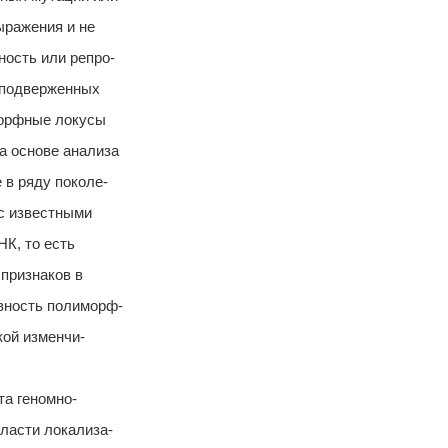
ыражения и не
ость или репро-
е подверженных
морфные локусы
а основе анализа
 в ряду поколе-
 с известными
К, то есть
признаков в
вность полиморф-
кой изменчи-
та геномно-
ласти локализа-