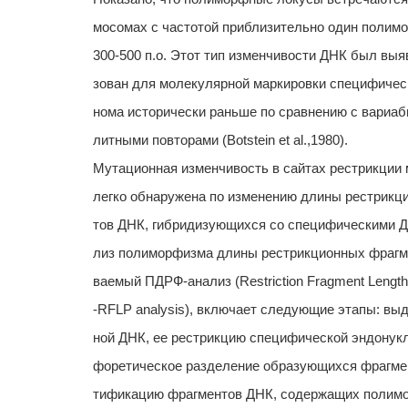
мосомах с частотой приблизительно один полим
300-500 п.о. Этот тип изменчивости ДНК был выя
зован для молекулярной маркировки специфическ
нома исторически раньше по сравнению с вариа
литными повторами (Botstein et al.,1980).
Мутационная изменчивость в сайтах рестрикции
легко обнаружена по изменению длины рестрикц
тов ДНК, гибридизующихся со специфическими Д
лиз полиморфизма длины рестрикционных фрагме
ваемый ПДРФ-анализ (Restriction Fragment Lengt
-RFLP analysis), включает следующие этапы: вы
ной ДНК, ее рестрикцию специфической эндонукл
форетическое разделение образующихся фрагме
тификацию фрагментов ДНК, содержащих полимо