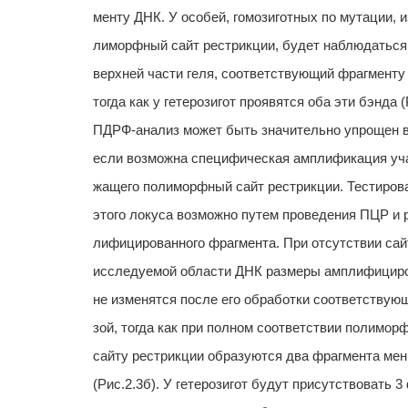
менту ДНК. У особей, гомозиготных по мутации, 
лиморфный сайт рестрикции, будет наблюдаться
верхней части геля, соответствующий фрагмент
тогда как у гетерозигот проявятся оба эти бэнда (Р
ПДРФ-анализ может быть значительно упрощен в
если возможна специфическая амплификация уча
жащего полиморфный сайт рестрикции. Тестиров
этого локуса возможно путем проведения ПЦР и 
лифицированного фрагмента. При отсутствии сай
исследуемой области ДНК размеры амплифициро
не изменятся после его обработки соответствую
зой, тогда как при полном соответствии полимор
сайту рестрикции образуются два фрагмента ме
(Рис.2.3б). У гетерозигот будут присутствовать 3