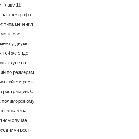
.Главу 1).
 на электрофо-
от типа мечения
мент, соот-
 между двумя
 той же эндо-
м локусе на
ий по размерам
м сайтом рест-
в рестрикции. С
 к полиморфному
 от локализа-
стном случае
оседними рест-