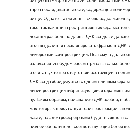
рикционными фрагментами, если выбранный ДНК
тарен последовательности, содержащей полимор
рикци. Однако, такие зонды очень редко использ
тике, так как длина рестрикционных фрагментов 
десятки раз больше длины ДНК-зондов и далеко 
ется выделить и проклонировать фрагмент ДНК,
лиморфный сайт рестрикции. Поэтому в дальней
изложения мы будем рассматривать только бол
и считать, что при отсутствии рестрикции в пол
ДНК-зонд гибридизуется с одним длинным фрагме
личии рестрикции гибридизующийся фрагмент и
ну. Таким образом, при анализе ДНК особей, в об
мах которых присутствует сайт рестрикции в по
ласти, на электрофореграмме будет выявлен тол
нижней области геля, соответствующий более ко