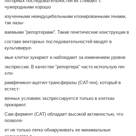
ляторных последовательностей их сливают с
чужеродными хорошо
изученными неиндуцибельными клонированными генами,
так назы-
ваемыми "репортерами". Такие генетические конструкции в
составе векторных последовательностей вводят в
культивируе-
мые клетки эукариот и наблюдают за изменением уровня
экспрессии. В качестве "репортера" часто использую ген
хло-
рамфеникол-ацетил-трансферазы (CAT-ген), который в
естест-
венных условиях экспрессируется только в клетках
прокариот.
Сам фермент (CAT) обладает высокой активностью, что
позволя-
ет не только легко обнаруживать ее минимальные