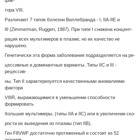
фак-
тора VIII.
Различают 7 типов болезни Виллебранда - I, IIA-IIE и
III (Zimmerman, Ruggeri, 1987). При типе I снижена концент-
рация всех мультимеров в плазме, но их качество не
нарушено.
Генетически эта форма заболевания подразделяется на ре-
цессивные и доминантные варианты. Типы IIC и III -
рецессив-
ны. Тип II характеризуется качественными аномалиями
фактора
VIIIR, выражающимися в уменьшении способности
формировать
большие мультимеры, (типы IIA и IIC) или в увеличении ско-
рости их выведения из плазмы (тип IIB).
Ген F8VWF достаточно протяженный и состоит из 52
экзонов,