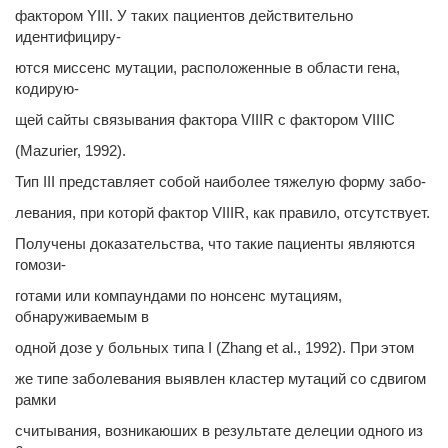
фактором YIII. У таких пациентов действительно
идентифициру-
ются миссенс мутации, расположенные в области гена,
кодирую-
щей сайты связывания фактора VIIIR с фактором VIIIС
(Mazurier, 1992).
Тип III представляет собой наиболее тяжелую форму забо-
левания, при которй фактор VIIIR, как правило, отсутствует.
Получены доказательства, что такие пациенты являются
гомози-
готами или компаундами по нонсенс мутациям,
обнаруживаемым в
одной дозе у больных типа I (Zhang et al., 1992). При этом
же типе заболевания выявлен кластер мутаций со сдвигом
рамки
считывания, возникаюших в результате делеции одного из