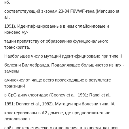
кб,
соответствующий экзонам 23-34 F8VWF-гена (Mancuso et
al.,
1991). Идентифицированные в нем сплайсинговые и
нонсенс му-
тации препятствуют образованию функционального
транскрипта.
Наибольшее число мутаций идентифицировано при типе II
болезни Виллебранда. Подавляющее большинство из них -
замены
аминокислот, чаще всего происходящие в результате
транзиций
в CpG динуклеотидах (Cooney et al., 1991; Randi et al.,
1991; Donner et al., 1992). Мутации при болезни типа IIA
кластерированы в A2 домене, где предположительно
локализован
сайт протеолетического отщепления, в то время, как при