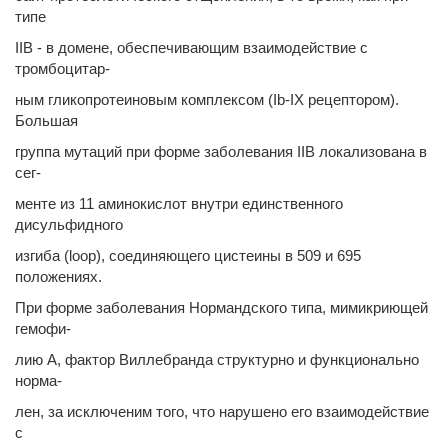
типе
IIB - в домене, обеспечивающим взаимодействие с
тромбоцитар-
ным гликопротеиновым комплексом (Ib-IX рецептором).
Большая
группа мутаций при форме заболевания IIB локализована в
сег-
менте из 11 аминокислот внутри единственного
дисульфидного
изгиба (loop), соединяющего цистеины в 509 и 695
положениях.
При форме заболевания Нормандского типа, мимикриющей
гемофи-
лию A, фактор Виллебранда структурно и функционально
норма-
лен, за исключеним того, что нарушено его взаимодействие
с