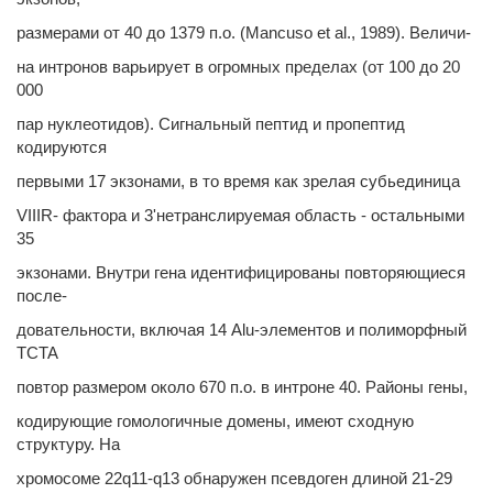
размерами от 40 до 1379 п.о. (Mancuso et al., 1989). Величи-
на интронов варьирует в огромных пределах (от 100 до 20
000
пар нуклеотидов). Сигнальный пептид и пропептид
кодируются
первыми 17 экзонами, в то время как зрелая субьединица
VIIIR- фактора и 3'нетранслируемая область - остальными
35
экзонами. Внутри гена идентифицированы повторяющиеся
после-
довательности, включая 14 Alu-элементов и полиморфный
TCTA
повтор размером около 670 п.о. в интроне 40. Районы гены,
кодирующие гомологичные домены, имеют сходную
структуру. На
хромосоме 22q11-q13 обнаружен псевдоген длиной 21-29