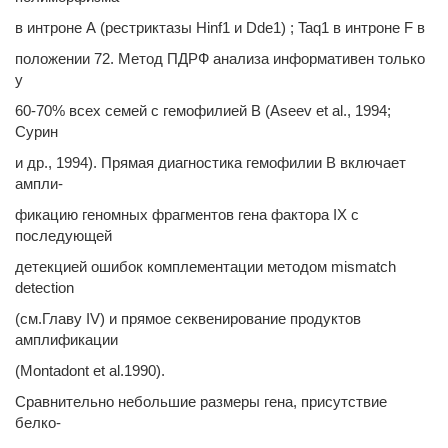
в интроне А (рестриктазы Hinf1 и Dde1) ; Taq1 в интроне F в
положении 72. Метод ПДРФ анализа информативен только
у
60-70% всех семей с гемофилией В (Aseev et al., 1994;
Сурин
и др., 1994). Прямая диагностика гемофилии В включает
ампли-
фикацию геномных фрагментов гена фактора IX с
последующей
детекцией ошибок комплементации методом mismatch
detection
(см.Главу IV) и прямое секвенирование продуктов
амплификации
(Montadont et al.1990).
Сравнительно небольшие размеры гена, присутствие
белко-