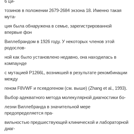
6 ци-
тозинов в положении 2679-2684 экзона 18. Именно такая
мута-
ция была обнаружена в семье, зарегистрированной
впервые фон
Виллебрандом в 1926 году. У некоторых членов этой
родослов-
ной как было установлено недавно, она находилась в
компаунде
с мутацией P1266L, возникшей в результате рекомбинации
между
геном F8VWF и псевдогеном (см. выше) (Zhang et al., 1993).
Выбор адекватного метода молекулярной диагностики бо-
лезни Виллебранда в значительной мере
предопределяется пра-
вильностью предшествующей клинической и лабораторной
диаг-