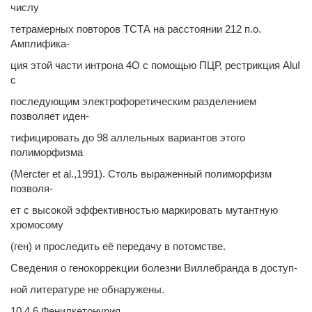
числу
тетрамерных повторов ТСТА на расстоянии 212 п.о.
Амплифика-
ция этой части интрона 4О с помощью ПЦР, рестрикция AluI
с
последующим электрофоретическим разделением
позволяет иден-
тифицировать до 98 аллельных вариантов этого
полиморфизма
(Mercter et al.,1991). Столь выраженный полиморфизм
позволя-
ет с высокой эффективностью маркировать мутантную
хромосому
(ген) и проследить её передачу в потомстве.
Сведения о генокоррекции болезни Виллебранда в доступ-
ной литературе не обнаружены.
10.4.6 Фенилкетонурия.