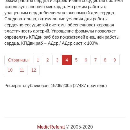
режим работы сердца и эффективней сосудистая система
использует энергию миокарда. Но режим работы с
учащенным сердцебиением не экономный для сердца.
Следовательно, оп­тимальные условия для работы
сердечно-сосудистой системы обеспечивает хорошая
эластичность артерий. Упрощение фор­мулы позволяет
определять КПДвн.раб без показателей внешней работы
сердца. КПДвн.раб = АДср / АДср сист х 100%
(текущая)
Страницы:
1
2
3
4
5
6
7
8
9
10
11
12
Реферат опубликован: 15/06/2005 (27487 прочтено)
MedicReferat
© 2005-2020