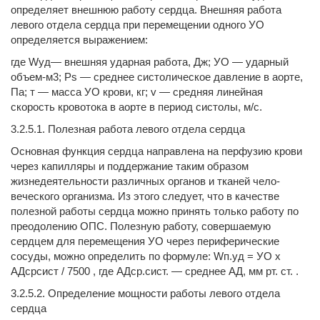
определя­ет внешнюю работу сердца. Внешняя работа
левого отдела сердца при перемещении одного УО
определяется выраже­нием:
где Wуд— внешняя ударная работа, Дж; УО — ударный
объем-м3; Ps — среднее систолическое давление в аорте,
Па; т — масса УО крови, кг; v — средняя линейная
скорость кровотока в аорте в период систолы, м/с.
3.2.5.1. Полезная работа левого отдела сердца
Основная функция сердца направлена на перфузию крови
через капилляры и поддержание таким образом
жизнедеятельности различных органов и тканей чело­
веческого организма. Из этого следует, что в качестве
полезной работы сердца можно принять только работу по
преодолению ОПС. Полезную работу, совершаемую
сердцем для перемеще­ния УО через периферические
сосуды, можно определить по формуле: Wп.уд = УО х
АДсрсист / 7500 , где АДср.сист. — среднее АД, мм рт. ст. .
3.2.5.2. Определение мощности работы левого отдела
сердца