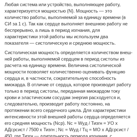
Любая система или устройство, выполняющее работу,
характеризуется мощностью (N}. Мощность — это
количество работы, выполняемой за единицу времени (в
СИ за 1 с). Так как сердце выполняет внешнюю работу не
бес­прерывно, а лишь в период изгнания, для
характеристики этой работы мы используем два
показателя — систолическую и среднюю мощность.
Систолическая мощность определяется количеством внеш­
ней работы, выполняемой сердцем в период систолы из
расчета на единицу времени. Величина систолической
мощности поз­воляет количественно оценивать функцию
сердца и, в частно­сти, сократительную способность
миокарда. В отличие от сердца, которое производит работу
только в период систолы, переданная миокардом току
крови и эластиче­ским сосудам энергия расходуется и,
следовательно, произво­дит работу постоянно, на
протяжении всего сердечного цикла. Для характеристики
интенсивности этой внешней работы серд­ца определяется
его средняя мощность (Ncp). Nc = Wуд / Тизгн = УО х
АДсрсист / 7500 x Тизгн ; Nc = Wуд / Тц = МО х АДсрсист /
450, где Тизгн — длительносгь периода изгнания, с,