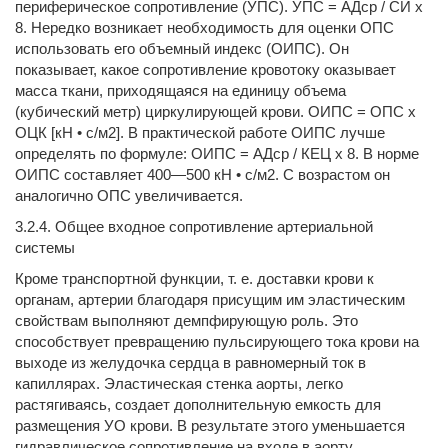
пе­риферическое сопротивление (УПС). УПС = АДср / СИ х
8. Нередко возникает необходимость для оценки ОПС
исполь­зовать его объемный индекс (ОИПС). Он
показывает, какое сопротивление кровотоку оказывает
масса ткани, приходящая­ся на единицу объема
(кубический метр) циркулирующей крови. ОИПС = ОПС х
ОЦК [кН • с/м2]. В практической работе ОИПС лучше
определять по формуле: ОИПС = АДср / КЕЦ х 8. В норме
ОИПС составляет 400—500 кН • с/м2. С возрастом он
аналогично ОПС увеличивается.
3.2.4. Общее входное сопротивление артериальной
системы
Кро­ме транспортной функции, т. е. доставки крови к
органам, артерии благодаря присущим им эластическим
свойствам выполняют демпфирующую роль. Это
способствует превра­щению пульсирующего тока крови на
выходе из желудочка сердца в равномерный ток в
капиллярах. Эластическая стенка аорты, легко
растягиваясь, создает дополнительную емкость для
размещения УО крови. В резуль­тате этого уменьшается
гидравлическое сопротивление на входе в аорту,