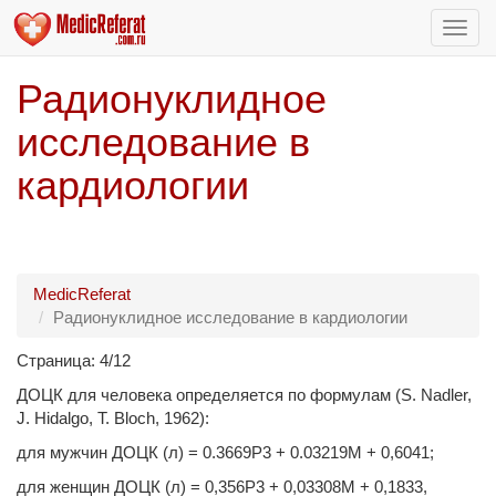
Пере
нави
Радионуклидное
исследование в
кардиологии
MedicReferat
Радионуклидное исследование в кардиологии
Страница: 4/12
ДОЦК для человека определяется по формулам (S. Nadler,
J. Hidalgo, Т. Bloch, 1962):
для мужчин ДОЦК (л) = 0.3669Р3 + 0.03219М + 0,6041;
для женщин ДОЦК (л) = 0,356Р3 + 0,03308М + 0,1833,