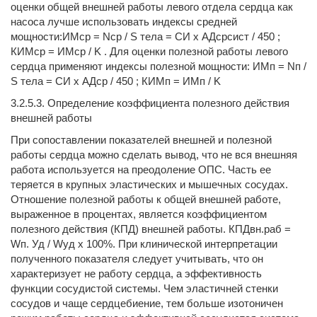
оценки общей внешней работы левого отдела сердца как
насоса лучше использовать индексы средней
мощности:ИМcр = Nсp / S тела = СИ х АДсрсист / 450 ;
КИМcр = ИМcр / K . Для оценки полезной работы левого
сердца применяют индексы полезной мощности: ИМп = Nп /
S тела = СИ х АДср / 450 ; КИМп = ИМп / K
3.2.5.3. Определение коэффициента полезного действия
внешней работы
При сопоставлении показателей внешней и полезной
работы серд­ца можно сделать вывод, что не вся внешняя
работа исполь­зуется на преодоление ОПС. Часть ее
теряется в крупных эла­стических и мышечных сосудах.
Отношение полезной работы к общей внешней работе,
выраженное в процентах, является коэффициентом
полезного действия (КПД) внешней работы. КПДвн.раб =
Wп. Уд / Wуд х 100%. При клинической интерпретации
полученного показателя следует учитывать, что он
характеризует не работу сердца, а эффективность
функции сосудистой системы. Чем эластич­ней стенки
сосудов и чаще сердцебиение, тем больше изотоничен