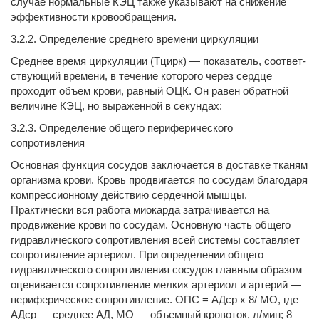
случае нор­мальные КЭЦ также указывают на снижение
эффективности кровообращения.
3.2.2. Определение среднего времени циркуляции
Среднее время циркуляции (Тцирк) — показатель, соответ­
ствующий времени, в течение которого через сердце
проходит объем крови, равный ОЦК. Он равен обратной
величине КЭЦ, но выраженной в секундах:
3.2.3. Определение общего периферического
сопротивления
Основная функция сосудов заключается в доставке тканям
организма крови. Кровь продвигается по сосудам благодаря
компресси­онному действию сердечной мышцы.
Практически вся работа миокарда затрачивается на
продвижение крови по сосудам. Основную часть общего
гидравлического сопротивления всей системы составляет
сопротивление артериол. При определении общего
гидравлического сопротивления сосудов главным об­разом
оценивается сопротивление мелких артериол и арте­рий —
периферическое сопротивление. ОПС = АДср x 8/ МО, где
АДср — среднее АД, МО — объемный кровоток, л/мин; 8 —