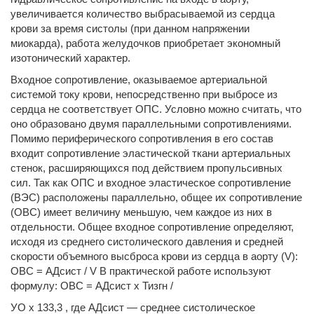
увеличивается количество выбрасываемой из сердца
крови за время систолы (при данном напряжении
миокарда), работа желу­дочков приобретает эко­номный
изотонический ха­рактер.
Входное сопротивление, оказываемое артериальной
системой току крови, не­посредственно при выбро­се из
сердца не соответст­вует ОПС. Условно можно считать, что
оно образова­но двумя параллельными сопротивлениями.
Помимо периферического сопротив­ления в его состав
входит сопротивление эластичес­кой ткани артериальных
стенок, расширяющихся под действием пропульсивных
сил. Так как ОПС и входное эластическое сопротивление
(ВЭС) расположены параллельно, общее их сопротивление
(ОВС) имеет величину меньшую, чем каждое из них в
отдельности. Общее входное сопротивление определяют,
исходя из сред­него систолического давления и средней
скорости объемного высброса крови из сердца в аорту (V):
ОВС = АДсист / V В практической работе используют
формулу: ОВС = АДсист х Тизгн /
УО х 133,3 , где АДсист — среднее систолическое