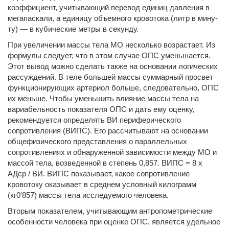
коэффициент, учитывающий перевод единиц давления в
мегапаскали, а единицу объемного кровотока (литр в мину­
ту) — в кубические метры в секунду.
При увеличении массы тела МО несколько возрастает. Из
формулы следует, что в этом случае ОПС уменьшается.
Этот вывод можно сделать также на основании логических
рас­суждений. В теле большей массы суммарный просвет
функцио­нирующих артериол больше, следовательно, ОПС
их меньше. Чтобы уменьшить влияние массы тела на
вариабельность по­казателя ОПС и дать ему оценку,
рекомендуется определять ВИ периферического
сопротивления (ВИПС). Его рассчитыва­ют на основании
общефизического представления о параллель­ных
сопротивлениях и обнаруженной зависимости между МО и
массой тела, возведенной в степень 0,857. ВИПС = 8 х
АДср / ВИ. ВИПС показывает, какое сопротивление
кровотоку оказыва­ет в среднем условный килограмм
(кг0'857) массы тела исследуе­мого человека.
Вторым показателем, учитывающим антропометрические
особенности человека при оценке ОПС, является удельное