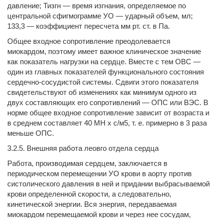
давление; Тизгн — время изгнания, определяемое по
центральной сфигмограмме УО — удар­ный объем, мл;
133,3 — коэффициент пересчета мм рт. ст. в Па.
Общее входное сопротивление преодолевается
миокардом, поэтому имеет важное клиническое значение
как показатель нагрузки на сердце. Вместе с тем ОВС —
один из главных показателей функционального состояния
сердечно-сосудистой системы. Сдвиги этого показателя
свидетельствуют об изме­нениях как минимум одного из
двух составляющих его сопро­тивлений — ОПС или ВЭС. В
норме общее входное сопротив­ление зависит от возраста и
в среднем составляет 40 МН х с/м5, т. е. примерно в 3 раза
меньше ОПС.
3.2.5. Внешняя работа леовго отдела сердца
Работа, производи­мая сердцем, заключается в
периодическом перемещении УО крови в аорту против
систолического давления в ней и прида­нии выбрасываемой
крови определенной скорости, а следо­вательно,
кинетической энергии. Вся энергия, передаваемая
миокардом перемещаемой крови и через нее сосудам,