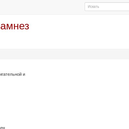
намнез
игательной и
вен