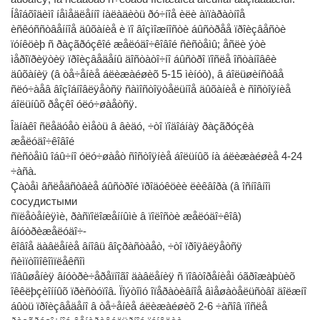
Íåîáõîäèìî íåìåäëåííî íàëàäèòü ðó÷íîå èëè àïïàðàòíîå
èñêóññòâåííîå äûõàíèå è ïî âîçìîæíîñòè áûñòðåå ïðîèçâåñòè
ïóíêöèþ ñ ðàçãðóçêîé æåëóäî÷êîâîé ñèñòåìû; åñëè ýòè
ìåðîïðèÿòèÿ ïðîèçâåäåíû äîñòàòî÷íî áûñòðî ïîñëå îñòàíîâêè
äûõàíèÿ (â òå÷åíèå áëèæàéøèõ 5-15 ìèíóò), â áîëüøèíñòâå
ñëó÷àåâ âîçîáíîâëÿåòñÿ ñàìîñòîÿòåëüíîå äûõàíèå è ñîñòîÿíèå
áîëüíûõ ðåçêî óëó÷øàåòñÿ.
Îäíàêî ñëåäóåò èìåòü â âèäó, ÷òî ïîäîáíàÿ ðàçãðóçêà
æåëóäî÷êîâîé
ñèñòåìû îáû÷íî óëó÷øàåò ñîñòîÿíèå áîëüíûõ íà áëèæàéøèå 4-24
÷àñà.
Çàòåì âñëåäñòâèå áûñòðîé ïðîäóêöèè ëèêâîðà (â îñíîâíîì
сосудистыми
ñïëåòåíèÿìè, ðàñïîëîæåííûìè â ïîëîñòè æåëóäî÷êîâ)
âíóòðèæåëóäî÷-
êîâîå äàâëåíèå âíîâü âîçðàñòàåò, ÷òî ïðîÿâëÿåòñÿ
ñèìïòîìîêîìïëåêñîì
ïîâûøåíèÿ âíóòðè÷åðåïíîãî äàâëåíèÿ ñ ïîâòîðåíèåì óãðîæàþùèõ
îêêëþçèîííûõ ïðèñòóïîâ. Ïîýòîìó îïåðàòèâíîå âìåøàòåëüñòâî äîëæíî
áûòü ïðîèçâåäåíî â òå÷åíèå áëèæàéøèõ 2-6 ÷àñîâ ïîñëå