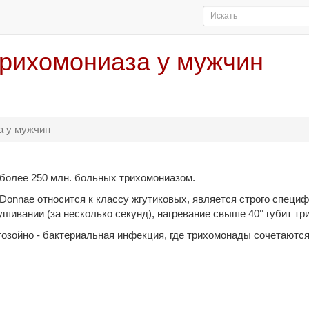
трихомониаза у мужчин
а у мужчин
более 250 млн. больных трихомониазом.
 Donnae относится к классу жгутиковых, является строго специ
шивании (за несколько секунд), нагревание свыше 40° губит тр
тозойно - бактериальная инфекция, где трихомонады сочетаются