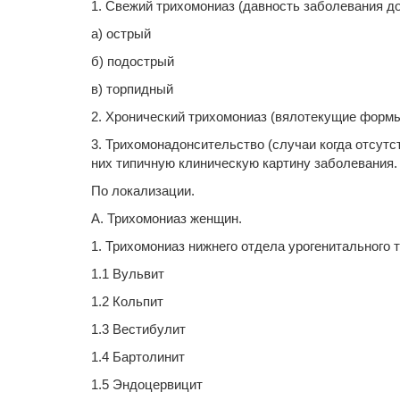
1. Свежий трихомониаз (давность заболевания до
а) острый
б) подострый
в) торпидный
2. Хронический трихомониаз (вялотекущие формы
3. Трихомонадонсительство (случаи когда отсут
них типичную клиническую картину заболевания.
По локализации.
А. Трихомониаз женщин.
1. Трихомониаз нижнего отдела урогенитального т
1.1 Вульвит
1.2 Кольпит
1.3 Вестибулит
1.4 Бартолинит
1.5 Эндоцервицит