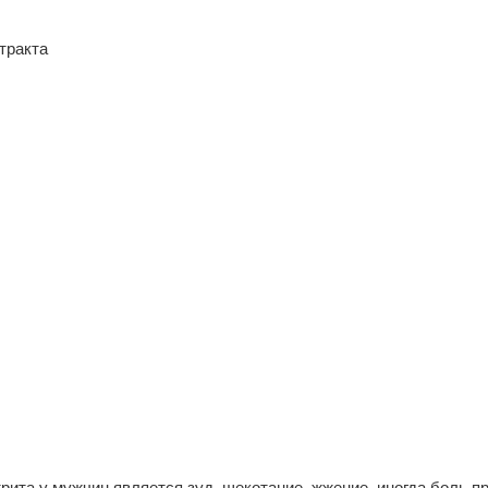
тракта
ита у мужчин является зуд, щекотание, жжение, иногда боль п