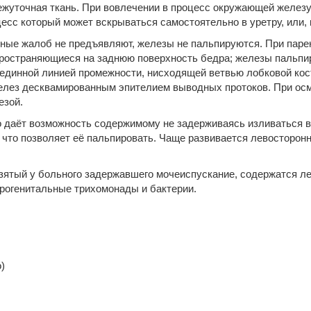
ежуточная ткань. При вовлечении в процесс окружающей железу
есс который может вскрываться самостоятельно в уретру, или, 
ые жалоб не предъявляют, железы не пальпируются. При паре
ространяющиеся на заднюю поверхность бедра; железы пальпиру
рединной линией промежности, нисходящей ветвью лобковой кост
 желез десквамированным эпителием выводных протоков. При о
езой.
то даёт возможность содержимому не задерживаясь изливаться в
 что позволяет её пальпировать. Чаще развивается левосторонн
взятый у больного задержавшего мочеиспускание, содержатся л
урогенитальные трихомонады и бактерии.
)