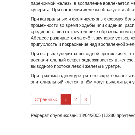
паренхимой железы в воспаление вовлекается м
куперита. При нагноении железы образуется абсц
При катаральных и фолликулярных формах больн
промежности во время ходьбы или сидения, расп
срединного шва (в треугольнике образованном с
Абсцесс развивается за счёт закупорки устьев
припухлость и покраснение над воспалённой жел
При острых куперитах выводной проток зияет, ч
воспалительный секрет задерживается в железе,
выводного протока левой железы к уретре.
При трихомонадном уретрите в секрете железы 
эпителиальный клеток, в нём могут выявляться 
(текущая)
Страницы:
1
2
3
Реферат опубликован: 18/04/2005 (12280 прочтено