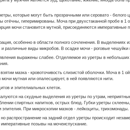
тры, которые могут быть прозрачными или серовато - белого цв
ры отёчны, гиперимированы. Моча при двухстаканной пробе в 1 о
орция мочи становится мутной, присоединяются императивные 
ация, особенно в области полного сочленения. В выделениях 
 и различные виды микробов. В осадке мочи - роговые чешуйки
явления выражены слабее. Отделяемое из уретры в небольших 
ния.
зятии мазка - кровоточивость слизистой оболочки. Моча в 1 ой
 мочи мутная или опалесцирует, в ней появляются нити.
цитов и эпителиальных клеток.
жалуются на скудные выделения из уретры по утрам, неприятны
лении спиртных напитков, острых блюд. Губки уретры склеены,
и эпителия. При микроскопии мазков - лейкоциты, трихомонады.
 но распространение на задний отдел уретры происходит незаме
я императивные позывы на мочеиспускание.