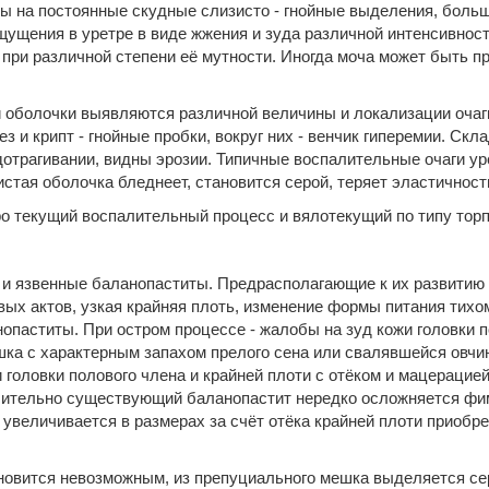
 на постоянные скудные слизисто - гнойные выделения, больш
ущения в уретре в виде жжения и зуда различной интенсивност
 при различной степени её мутности. Иногда моча может быть пр
 оболочки выявляются различной величины и локализации очаги
 и крипт - гнойные пробки, вокруг них - венчик гиперемии. Скл
отрагивании, видны эрозии. Типичные воспалительные очаги уре
стая оболочка бледнеет, становится серой, теряет эластичность
о текущий воспалительный процесс и вялотекущий по типу торп
е и язвенные баланопаститы. Предрасполагающие к их развитию
ых актов, узкая крайняя плоть, изменение формы питания тихо
опаститы. При остром процессе - жалобы на зуд кожи головки п
шка с характерным запахом прелого сена или свалявшейся овчин
и головки полового члена и крайней плоти с отёком и мацерацие
 Длительно существующий баланопастит нередко осложняется фи
 увеличивается в размерах за счёт отёка крайней плоти приобр
новится невозможным, из препуциального мешка выделяется се