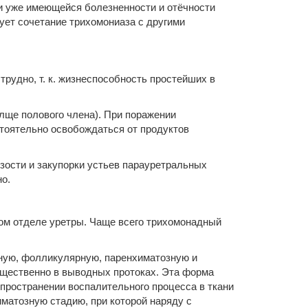
при уже имеющейся болезненности и отёчности
ует сочетание трихомониаза с другими
рудно, т. к. жизнеспособность простейших в
лще полового члена). При поражении
тоятельно освобождаться от продуктов
зости и закупорки устьев парауретральных
о.
ом отделе уретры. Чаще всего трихомонадный
ную, фолликулярную, паренхиматозную и
ущественно в выводных протоках. Эта форма
пространении воспалительного процесса в ткани
матозную стадию, при которой наряду с