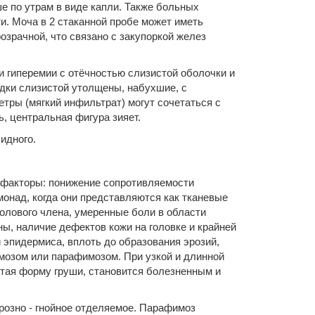
е по утрам в виде капли. Также больных
и. Моча в 2 стаканной пробе может иметь
озрачной, что связано с закупоркой желез
 гиперемии с отёчностью слизистой оболочки и
адки слизистой утолщены, набухшие, с
тры (мягкий инфильтрат) могут сочетаться с
, центральная фигура зияет.
идного.
 факторы: понижение сопротивляемости
монад, когда они представляются как тканевые
олового члена, умеренные боли в области
ы, наличие дефектов кожи на головке и крайней
й эпидермиса, вплоть до образования эрозий,
мозом или парафимозом. При узкой и длинной
етая форму груши, становится болезненным и
розно - гнойное отделяемое. Парафимоз