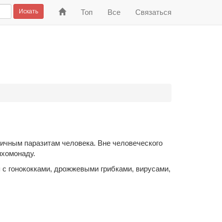
На
Искать
Топ
Все
Связаться
главную
фичным паразитам человека. Вне человеческого
ихомонаду.
 с гонококками, дрожжевыми грибками, вирусами,