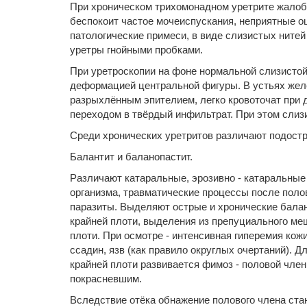
При хроническом трихомонадном уретрите жалобы
беспокоит частое мочеиспускания, неприятные ощ
патологические примеси, в виде слизистых нитей
уретры гнойными пробками.
При уретроскопии на фоне нормальной слизистой
деформацией центральной фигуры. В устьях желез
разрыхлённым эпителием, легко кровоточат при д
переходом в твёрдый инфильтрат. При этом слизи
Среди хронических уретритов различают подостр
Балантит и баланопастит.
Различают катаральные, эрозивно - катаральны
организма, травматические процессы после полов
паразиты. Выделяют острые и хронические балан
крайней плоти, выделения из препуциального ме
плоти. При осмотре - интенсивная гиперемия кож
ссадин, язв (как правило округлых очертаний).
крайней плоти развивается фимоз - половой член
покрасневшим.
Вследствие отёка обнажение полового члена ста