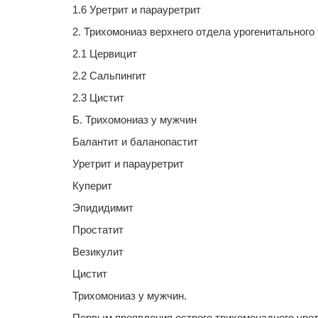
1.6 Уретрит и парауретрит
2. Трихомониаз верхнего отдела урогенитального 
2.1 Цервицит
2.2 Сальпингит
2.3 Цистит
Б. Трихомониаз у мужчин
Балантит и баланопастит
Уретрит и парауретрит
Куперит
Эпидидимит
Простатит
Везикулит
Цистит
Трихомониаз у мужчин.
Первым проявления острого трихомонадного уретр