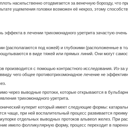
яя плоть насильственно отодвигается за венечную борозду, что 
льтате ущемления головки возможен её некроз, этому способств
ь эффекта в лечении трихомонадного уретрита зачастую очень т
 (располагаются под кожей) и глубокими (расположенные в то
рощупываются в виде тяжей или прямых линий. Они могут самос
в производится с помощью контрастного исследования. Из-за у
, ввиду чего общее противотрихомонадное лечение не эффективн
ез.
димо через выводные протоки, которые открываются в бульбарн
оявления трихомонадного уретрита.
ронический куперит который имеет следующие формы: катараль
тся чаще, при ней воспалительный процесс развивается преим
акупорке отдельных выводных протоков альвеол желез. При рас
ение имело фолликулярную форму, процесс переходит в паренхи