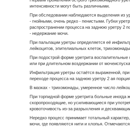
интенсивности могут быть различными.
При обследовании наблюдаются выделения из уре
- гнойными, очень редко - пенистыми. Губки урет
распространении процесса на заднюю уретру 2 п
- недержание мочи.
При пальпации уретры определяется её инфильтр
лейкоцитов, эпителиальных клеток, трихомонады
При подострой форме уретрита воспалительные 
или при длительном воздержании от мочеиспуска
Инфильтрация уретры остаётся выраженной, при в
переходе процесса на заднюю уретру 2 ая порция
В мазках - трихомонады, умеренное число лейко
При торпидной форме уретрита больные иногда 
скоропроходящие, но усиливающиеся при употреб
кровоточивость из-за разрыхления и десквамаци
Нередко процесс принимает тотальный характер,
мочи, где появляются нити и хлопья. Отмечаютс