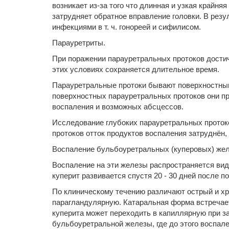
возникает из-за того что длинная и узкая крайн
затрудняет обратное вправление головки. В резу
инфекциями в т. ч. гонореей и сифилисом.
Парауретриты.
При поражении парауретральных протоков достич
этих условиях сохраняется длительное время.
Парауретральные протоки бывают поверхностными
поверхностных парауретральных протоков они п
воспаления и возможных абсцессов.
Исследование глубоких парауретральных протоко
протоков отток продуктов воспаления затруднён
Воспаление бульбоуретральных (куперовых) жел
Воспаление на эти железы распространяется ви
куперит развивается спустя 20 - 30 дней после п
По клиническому течению различают острый и х
парагландулярную. Катаральная форма встречае
куперита может переходить в капиллярную при з
бульбоуретральной железы, где до этого воспал