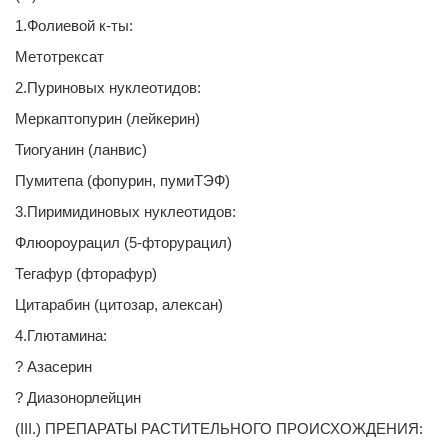
1.Фолиевой к-ты:
Метотрексат
2.Пуриновых нуклеотидов:
Меркаптопурин (лейкерин)
Тиогуанин (ланвис)
Пумитепа (фопурин, пумиТЭФ)
3.Пиримидиновых нуклеотидов:
Флюороурацил (5-фторурацил)
Тегафур (фторафур)
Цитарабин (цитозар, алексан)
4.Глютамина:
? Азасерин
? Диазонорлейцин
(III.) ПРЕПАРАТЫ РАСТИТЕЛЬНОГО ПРОИСХОЖДЕНИЯ: