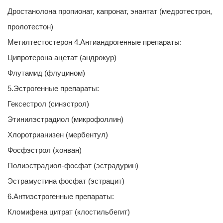
Дростанолона пропионат, капронат, энантат (медротестрон,
пролотестон)
Метилтестостерон 4.Антиандрогенные препараты:
Ципротерона ацетат (андрокур)
Флутамид (флуцином)
5.Эстрогенные препараты:
Гексестрол (синэстрол)
Этинилэстрадиол (микрофоллин)
Хлоротрианизен (мербентул)
Фосфэстрол (хонван)
Полиэстрадиол-фосфат (эстрадурин)
Эстрамустина фосфат (эстрацит)
6.Антиэстрогенные препараты:
Кломифена цитрат (клостильбегит)