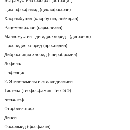
Эстрамустина фосфат (эстрацит)
Циклофосфамид (циклофосфан)
Хлорамбуцил (хлорбутин, лейкеран)
Рацемелфалан (сарколизин)
Манномустин =дигидрохлорид= (дегранол)
Проспидия хлорид (проспидин)
Диброспидия хлорид (спиробромин)
Лофенал
Пафенцил
2. Этиленимины и этилендиамины:
Тиотепа (тиофосфамид, ТиоТЭФ)
Бензотеф
Фторбензотэф
Дипин
Фосфемид (фосфазин)