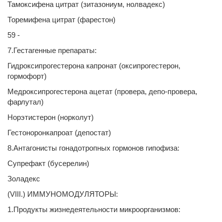
Тамоксифена цитрат (зитазониум, нолвадекс)
Торемифена цитрат (фарестон)
59 -
7.Гестагенные препараты:
Гидроксипрогестерона капронат (оксипрогестерон,
гормофорт)
Медроксипрогестерона ацетат (провера, депо-провера,
фарлутал)
Норэтистерон (норколут)
Гестоноронкапроат (депостат)
8.Антагонисты гонадотропных гормонов гипофиза:
Супрефакт (бусерелин)
Золадекс
(VIII.) ИММУНОМОДУЛЯТОРЫ:
1.Продукты жизнедеятельности микроорганизмов: