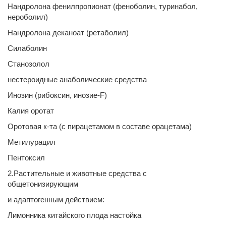
Нандролона фенилпропионат (феноболин, туринабол,
нероболил)
Нандролона деканоат (ретаболил)
Силаболин
Станозолол
нестероидные анаболические средства
Инозин (рибоксин, инозие-F)
Калия оротат
Оротовая к-та (с пирацетамом в составе орацетама)
Метилурацил
Пентоксил
2.Растительные и животные средства с
общетонизирующим
и адаптогенным действием:
Лимонника китайского плода настойка