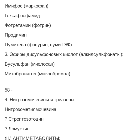
Имифос (маркофан)
Гексафосфамид
Фотретамин (фотрин)
Продимин
Пумитепа (фопурин, пумиТЭФ)
3. Эфиры дисульфоновых кислот (алкилсульфонаты):
Бусульфан (миелосан)
Митобронитол (миелобромол)
58 -
4. Нитрозомочевины и триазены:
Нитрозометилмочевина
? Стрептозотоцин
? Ломустин
(II.) АНТИМЕТАБОЛИТЫ: