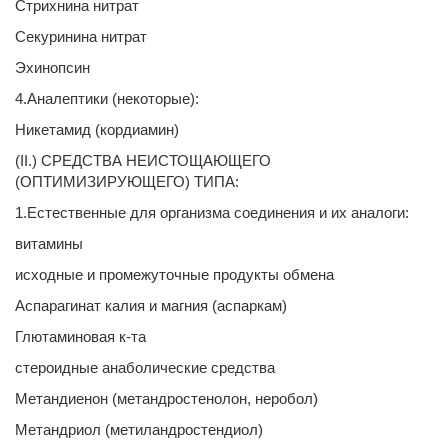
Стрихнина нитрат
Секуринина нитрат
Эхинопсин
4.Аналептики (некоторые):
Никетамид (кордиамин)
(II.) СРЕДСТВА НЕИСТОЩАЮЩЕГО
(ОПТИМИЗИРУЮЩЕГО) ТИПА:
1.Естественные для организма соединения и их аналоги:
витамины
исходные и промежуточные продукты обмена
Аспарагинат калия и магния (аспаркам)
Глютаминовая к-та
стероидные анаболические средства
Метандиенон (метандростенолон, неробол)
Метандриол (метиландростендиол)