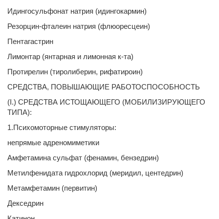
Идингосульфонат натрия (идингокармин)
Резорцин-фталеин натрия (флюоресцеин)
Пентагастрин
Лимонтар (янтарная и лимонная к-та)
Протирелин (тиролиберин, рифатироин)
СРЕДСТВА, ПОВЫШАЮЩИЕ РАБОТОСПОСОБНОСТЬ
(I.) СРЕДСТВА ИСТОЩАЮЩЕГО (МОБИЛИЗИРУЮЩЕГО
ТИПА):
1.Психомоторные стимуляторы:
непрямые адреномиметики
Амфетамина сульфат (фенамин, бензедрин)
Метилфенидата гидрохлорид (меридил, центедрин)
Метамфетамин (первитин)
Декседрин
Катинон