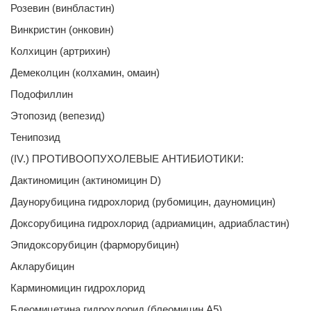
Розевин (винбластин)
Винкристин (онковин)
Колхицин (артрихин)
Демеколцин (колхамин, омаин)
Подофиллин
Этопозид (вепезид)
Тенипозид
(IV.) ПРОТИВООПУХОЛЕВЫЕ АНТИБИОТИКИ:
Дактиномицин (актиномицин D)
Даунорубицина гидрохлорид (рубомицин, дауномицин)
Доксорубицина гидрохлорид (адриамицин, адриабластин)
Эпидоксорубицин (фарморубицин)
Акларубицин
Карминомицин гидрохлорид
Блеомицетина гидрохлорид (блеомицин А5)