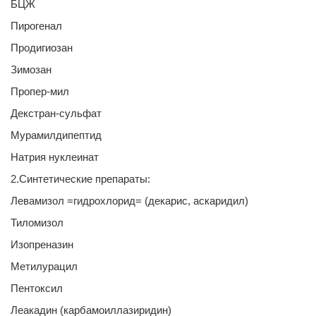
БЦЖ
Пирогенал
Продигиозан
Зимозан
Пропер-мил
Декстран-сульфат
Мурамилдипептид
Натрия нуклеинат
2.Синтетические препараты:
Левамизол =гидрохлорид= (декарис, аскаридил)
Тиломизол
Изопреназин
Метилурацил
Пентоксил
Леакадин (карбамоиллазиридин)