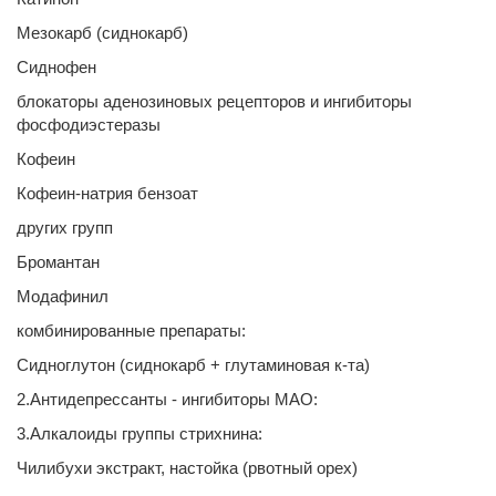
Мезокарб (сиднокарб)
Сиднофен
блокаторы аденозиновых рецепторов и ингибиторы
фосфодиэстеразы
Кофеин
Кофеин-натрия бензоат
других групп
Бромантан
Модафинил
комбинированные препараты:
Сидноглутон (сиднокарб + глутаминовая к-та)
2.Антидепрессанты - ингибиторы МАО:
3.Алкалоиды группы стрихнина:
Чилибухи экстракт, настойка (рвотный орех)