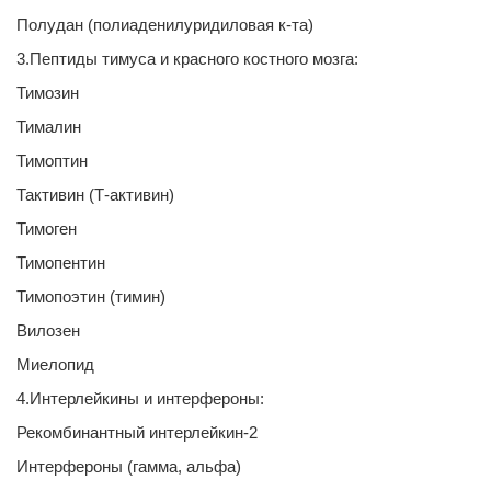
Полудан (полиаденилуридиловая к-та)
3.Пептиды тимуса и красного костного мозга:
Тимозин
Тималин
Тимоптин
Тактивин (Т-активин)
Тимоген
Тимопентин
Тимопоэтин (тимин)
Вилозен
Миелопид
4.Интерлейкины и интерфероны:
Рекомбинантный интерлейкин-2
Интерфероны (гамма, альфа)