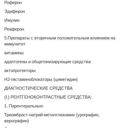
Роферон
Эдиферон
Имунин
Реаферон
5.Препараты с вторичным положительным влиянием на
иммунитет
витамины
адаптогены и общетонизирующие средства
актопротекторы
Н2-гистаминоблокаторы (циметидин)
ДИАГНОСТИЧЕСКИЕ СРЕДСТВА
(I.) РЕНТГЕНОКОНТРАСТНЫЕ СРЕДСТВА:
1. Парентеральные:
Триомбраст-натрий-метилглюкамин (урографин,
верографин)