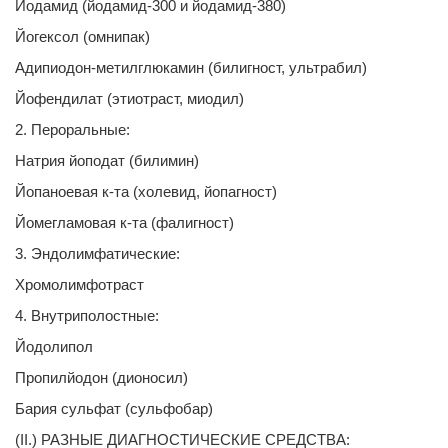
Йодамид (йодамид-300 и йодамид-380)
Йогексол (омнипак)
Адипиодон-метилглюкамин (билигност, ультрабил)
Йофендилат (этиотраст, миодил)
2. Пероральные:
Натрия йоподат (билимин)
Йопаноевая к-та (холевид, йопагност)
Йомегламовая к-та (фалигност)
3. Эндолимфатические:
Хромолимфотраст
4. Внутриполостные:
Йодолипол
Пропилйодон (дионосил)
Бария сульфат (сульфобар)
(II.) РАЗНЫЕ ДИАГНОСТИЧЕСКИЕ СРЕДСТВА: