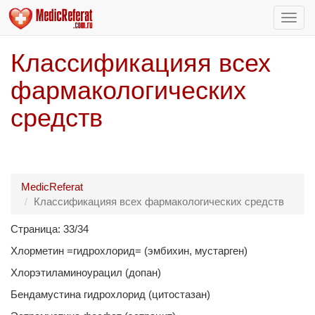
Пере
нави
Классификацияя всех
фармакологических
средств
MedicReferat
Классификацияя всех фармакологических средств
Страница: 33/34
Хлорметин =гидрохлорид= (эмбихин, мустарген)
Хлорэтиламиноурацил (допан)
Бендамустина гидрохлорид (цитостазан)