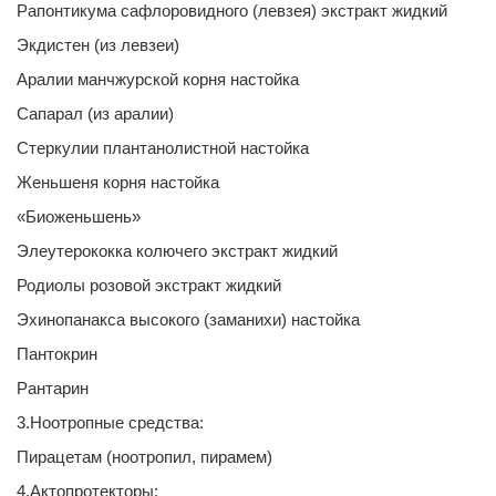
Рапонтикума сафлоровидного (левзея) экстракт жидкий
Экдистен (из левзеи)
Аралии манчжурской корня настойка
Сапарал (из аралии)
Стеркулии плантанолистной настойка
Женьшеня корня настойка
«Биоженьшень»
Элеутерококка колючего экстракт жидкий
Родиолы розовой экстракт жидкий
Эхинопанакса высокого (заманихи) настойка
Пантокрин
Рантарин
3.Ноотропные средства:
Пирацетам (ноотропил, пирамем)
4.Актопротекторы: