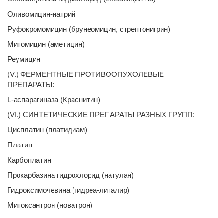
Оливомицин-натрий
Руфокромомицин (брунеомицин, стрептонигрин)
Митомицин (аметицин)
Реумицин
(V.) ФЕРМЕНТНЫЕ ПРОТИВООПУХОЛЕВЫЕ
ПРЕПАРАТЫ:
L-аспарагиназа (Краснитин)
(VI.) СИНТЕТИЧЕСКИЕ ПРЕПАРАТЫ РАЗНЫХ ГРУПП:
Цисплатин (платидиам)
Платин
Карбоплатин
Прокарбазина гидрохлорид (натулан)
Гидроксимочевина (гидреа-литалир)
Митоксантрон (новатрон)