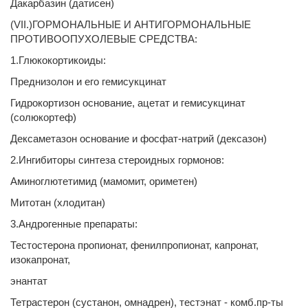
Дакарбазин (датисен)
(VII.)ГОРМОНАЛЬНЫЕ И АНТИГОРМОНАЛЬНЫЕ
ПРОТИВООПУХОЛЕВЫЕ СРЕДСТВА:
1.Глюкокортикоиды:
Преднизолон и его гемисукцинат
Гидрокортизон основание, ацетат и гемисукцинат
(солюкортеф)
Дексаметазон основание и фосфат-натрий (дексазон)
2.Ингибиторы синтеза стероидных гормонов:
Аминоглютетимид (мамомит, ориметен)
Митотан (хлодитан)
3.Андрогенные препараты:
Тестостерона пропионат, фенилпропионат, капронат,
изокапронат,
энантат
Тетрастерон (сустанон, омнадрен), тестэнат - комб.пр-ты