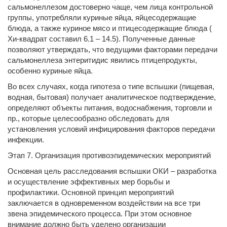
сальмонеллезом достоверно чаще, чем лица контрольной
группы, употребляли куриные яйца, яйцесодержащие
блюда, а также куриное мясо и птицесодержащие блюда (
Хи-квадрат составил 6.1 – 14.5). Полученные данные
позволяют утверждать, что ведущими факторами передачи
сальмонеллеза энтеритидис явились птицепродукты,
особенно куриные яйца.
Во всех случаях, когда гипотеза о типе вспышки (пищевая,
водная, бытовая) получает аналитическое подтверждение,
определяют объекты питания, водоснабжения, торговли и
пр., которые целесообразно обследовать для
установления условий инфицирования факторов передачи
инфекции.
Этап 7. Организация противоэпидемических мероприятий
Основная цель расследования вспышки ОКИ – разработка
и осуществление эффективных мер борьбы и
профилактики. Основной принцип мероприятий
заключается в одновременном воздействии на все три
звена эпидемического процесса. При этом основное
внимание должно быть уделено организации