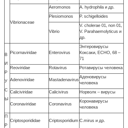
Aeromonos
A. hydrophila и др.
Plesiomonos
P. schigelloides
Vibrionaceae
V. cholerae 01, non 01,
Vibrio
V. Parahaemolyticus и
др.
Энтеровирусы
Picornaviridae
Enterovirus
Коксаки, ЕСНО, 68 –
В
71
И
Reoviridae
Rotavirus
Ротавирусы человека
Р
Аденовирусы
Adenoviridae
Mastadenavirus
У
человека
С
Caliciviridae
Calicivirus
Норволк – вирусы
Ы
Коронавирусы
Coronaviridae
Coronavirus
человека
П
Criptosporididae
Criptosporidium
C.mirus и др.
Р