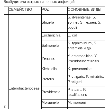
Возбудители острых кишечных инфекций
СEМЕЙСТВО
РОД
ОСНОВНЫЕ ВИДЫ
S. dysenteriae, S.
Shigella
sonnei, S. flexneri, S.
boydii
Escherichia
E. coli
S. typhimurium, S.
Salmonella
enteritidis и др.
Y. enterocolitica, Y.
Yersinia
Pseudotuberculosis
Klebsiella
K. pneumoniae
P. vulgaris, P. mirabilis,
Proteus
P.rettgeri
Enterobacterioceae
P. stuarti, P.
Providencia
alcalifaciens
Morganella
M. morganii
Б