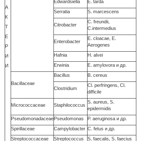
Edwardsiella
E. tarda
А
Serratia
S. marcescens
К
C. freundii,
Citrobacter
Т
C.intermedius
Е
E. cloacae, E.
Enterobacter
Aerogenes
Р
Hafnia
H. alvei
И
Erwinia
E. amylovora и др.
И
Bacillus
B. cereus
Bacillaceae
Cl. perfringens, Cl.
Clostridium
difficile
S. aureus, S.
Micrococcaceae
Staphilococcus
epidermidis
Pseudomonadaceae
Pseudomonas
P. aeruginosa и др.
Spirillaceae
Campylobacter
C. fetus и др.
Streptococcaceae
Streptococcus
S. faecalis, S. faecius