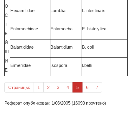
О
Hexamitidae
Lamblia
L.intestinalis
С
Т
Entamoebidae
Entamoeba
E. histolytica
Е
Й
Balantididae
Balantidium
B. coli
Ш
И
Eimeriidae
Isospora
I.belli
Е
(текущая)
Страницы:
1
2
3
4
5
6
7
Реферат опубликован: 1/06/2005 (16093 прочтено)