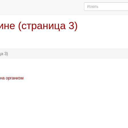
не (страница 3)
а 3)
 на организм