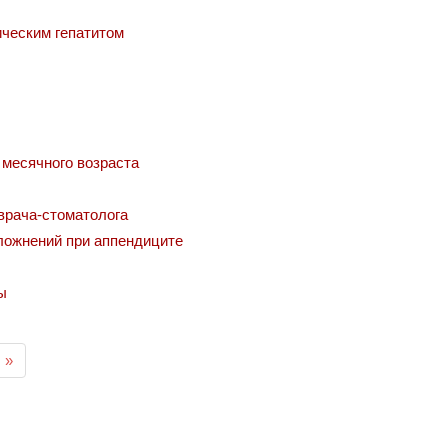
ческим гепатитом
 месячного возраста
 врача-стоматолога
ложнений при аппендиците
ы
»