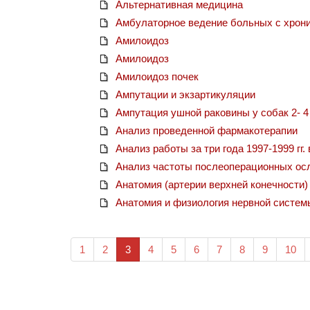
Альтернативная медицина
Амбулаторное ведение больных с хрони
Амилоидоз
Амилоидоз
Амилоидоз почек
Ампутации и экзартикуляции
Ампутация ушной раковины у собак 2- 4
Анализ проведенной фармакотерапии
Анализ работы за три года 1997-1999 гг.
Анализ частоты послеоперационных ос
Анатомия (артерии верхней конечности)
Анатомия и физиология нервной систем
(current)
1
2
3
4
5
6
7
8
9
10