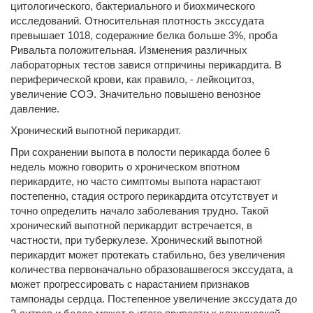
цитологического, бактериального и биохмического
исследований. Относительная плотность экссудата
превышает 1018, содеражние белка больше 3%, проба
Ривальта положительная. Изменения различных
лабораторных тестов завися отпричины перикардита. В
периферической крови, как правило, - лейкоцитоз,
увеличение СОЭ. Значительно повышено венозное
давление.
Хронический выпотной перикардит.
При сохранении выпота в полости перикарда более 6
недель можно говорить о хроническом впотном
перикардите, но часто симптомы выпота нарастают
постепенно, стадия острого перикардита отсутствует и
точно определить начало заболевания трудно. Такой
хронический выпотной перикардит встречается, в
частности, при туберкулезе. Хронический выпотной
перикардит может протекать стабильно, без увеличения
количества первоначально образовашвегося экссудата, а
может прогрессировать с нарастанием признаков
тампонады сердца. Постепенное увеличение экссудата до