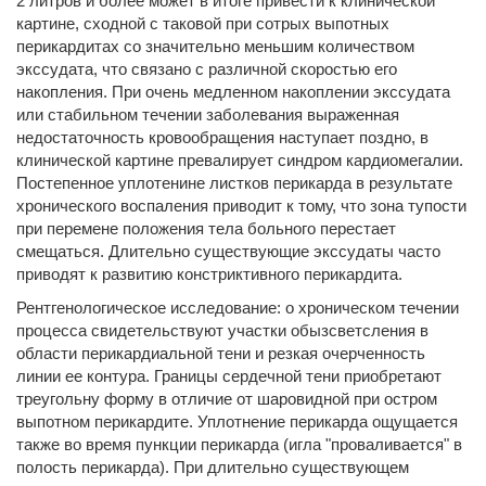
2 литров и более может в итоге привести к клинической
картине, сходной с таковой при сотрых выпотных
перикардитах со значительно меньшим количеством
экссудата, что связано с различной скоростью его
накопления. При очень медленном накоплении экссудата
или стабильном течении заболевания выраженная
недостаточность кровообращения наступает поздно, в
клинической картине превалирует синдром кардиомегалии.
Постепенное уплотенине листков перикарда в результате
хронического воспаления приводит к тому, что зона тупости
при перемене положения тела больного перестает
смещаться. Длительно существующие экссудаты часто
приводят к развитию констриктивного перикардита.
Рентгенологическое исследование: о хроническом течении
процесса свидетельствуют участки обызсветсления в
области перикардиальной тени и резкая очерченность
линии ее контура. Границы сердечной тени приобретают
треугольну форму в отличие от шаровидной при остром
выпотном перикардите. Уплотнение перикарда ощущается
также во время пункции перикарда (игла "проваливается" в
полость перикарда). При длительно существующем