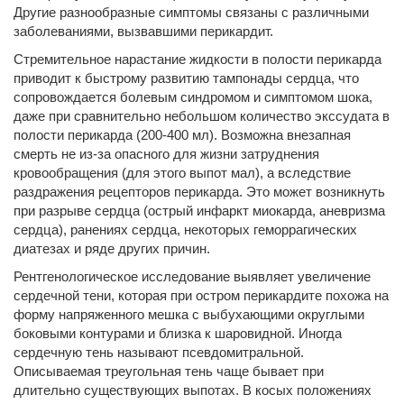
Другие разнообразные симптомы связаны с различными
заболеваниями, вызвавшими перикардит.
Стремительное нарастание жидкости в полости перикарда
приводит к быстрому развитию тампонады сердца, что
сопровождается болевым синдромом и симптомом шока,
даже при сравнительно небольшом количество экссудата в
полости перикарда (200-400 мл). Возможна внезапная
смерть не из-за опасного для жизни затруднения
кровообращения (для этого выпот мал), а вследствие
раздражения рецепторов перикарда. Это может возникнуть
при разрыве сердца (острый инфаркт миокарда, аневризма
сердца), ранениях сердца, некоторых геморрагических
диатезах и ряде других причин.
Рентгенологическое исследование выявляет увеличение
сердечной тени, которая при остром перикардите похожа на
форму напряженного мешка с выбухающими округлыми
боковыми контурами и близка к шаровидной. Иногда
сердечную тень называют псевдомитральной.
Описываемая треугольная тень чаще бывает при
длительно существующих выпотах. В косых положениях