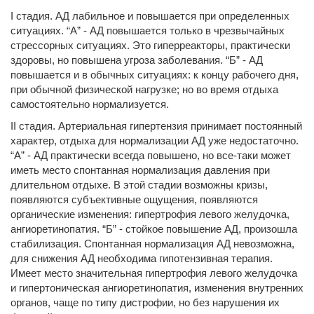
I стадия. АД лабильное и повышается при определенных
ситуациях. “А” - АД повышается только в чрезвычайных
стрессорных ситуациях. Это гиперреакторы, практически
здоровы, но повышена угроза заболевания. “Б” - АД
повышается и в обычных ситуациях: к концу рабочего дня,
при обычной физической нагрузке; но во время отдыха
самостоятельно нормализуется.
II стадия. Артериальная гипертензия принимает постоянный
характер, отдыха для нормализации АД уже недостаточно.
“А” - АД практически всегда повышено, но все-таки может
иметь место спонтанная нормализация давления при
длительном отдыхе. В этой стадии возможны кризы,
появляются субъективные ощущения, появляются
органические изменения: гипертрофия левого желудочка,
ангиоретинопатия. “Б” - стойкое повышение АД, произошла
стабилизация. Спонтанная нормализация АД невозможна,
для снижения АД необходима гипотензивная терапия.
Имеет место значительная гипертрофия левого желудочка
и гипертоническая ангиоретинопатия, изменения внутренних
органов, чаще по типу дистрофии, но без нарушения их