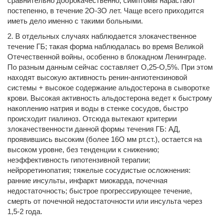
сравнительно доброкачественно, симптомы нарастают
постепенно, в течение 2О-3О лет. Чаще всего приходится
иметь дело именно с такими больными.
2. В отдельных случаях наблюдается злокачественное
течение ГБ; такая форма наблюдалась во время Великой
Отечественной войны, особенно в блокадном Ленинграде.
По разным данным сейчас составляет О,25-О,5%. При этом
находят высокую активность ренин-ангиотензиновой
системы + высокое содержание альдостерона в сыворотке
крови. Высокая активность альдостерона ведет к быстрому
накоплению натрия и воды в стенке сосудов, быстро
происходит гиалиноз. Отсюда вытекают критерии
злокачественности данной формы течения ГБ: АД,
проявившись высоким (более 16О мм рт.ст.), остается на
высоком уровне, без тенденции к снижению;
неэффективность гипотензивной терапии;
нейроретинопатия; тяжелые сосудистые осложнения:
ранние инсульты, инфаркт миокарда, почечная
недостаточность; быстрое прогрессирующее течение,
смерть от почечной недостаточности или инсульта через
1,5-2 года.