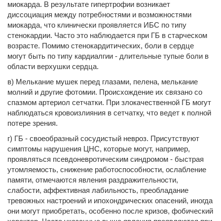
миокарда. В результате гипертрофии возникает
диссоциация между потребностями и возможностями
миокарда, что клинически проявляется ИБС по типу
стенокардии. Часто это наблюдается при ГБ в старческом
возрасте. Помимо стенокардитических, боли в сердце
могут быть по типу кардиалгии - длительные тупые боли в
области верхушки сердца.
в) Мелькание мушек перед глазами, пелена, мелькание
молний и другие фотомии. Происхождение их связано со
спазмом артериол сетчатки. При злокачественной ГБ могут
наблюдаться кровоизлияния в сетчатку, что ведет к полной
потере зрения.
г) ГБ - своеобразный сосудистый невроз. Присутствуют
симптомы нарушения ЦНС, которые могут, например,
проявляться псевдоневротическим синдромом - быстрая
утомляемость, снижение работоспособности, ослабление
памяти, отмечаются явления раздражительности,
слабости, аффективная лабильность, преобладание
тревожных настроений и ипохондрических опасений, иногда
они могут приобретать, особенно после кризов, фобический