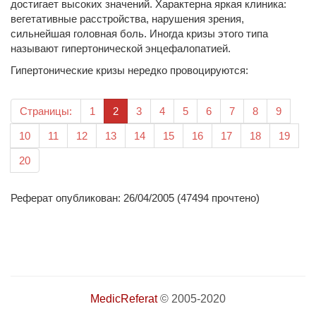
достигает высоких значений. Характерна яркая клиника:
вегетативные расстройства, нарушения зрения,
сильнейшая головная боль. Иногда кризы этого типа
называют гипертонической энцефалопатией.
Гипертонические кризы нередко провоцируются:
(текущая)
Страницы:
1
2
3
4
5
6
7
8
9
10
11
12
13
14
15
16
17
18
19
20
Реферат опубликован: 26/04/2005 (47494 прочтено)
MedicReferat
© 2005-2020