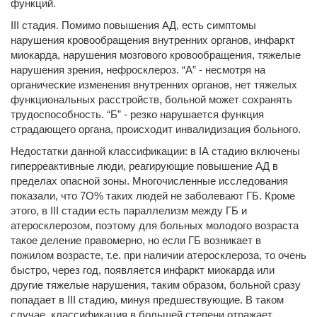
функций.
III стадия. Помимо повышения АД, есть симптомы
нарушения кровообращения внутренних органов, инфаркт
миокарда, нарушения мозгового кровообращения, тяжелые
нарушения зрения, нефросклероз. “А” - несмотря на
органические изменения внутренних органов, нет тяжелых
функциональных расстройств, больной может сохранять
трудоспособность. “Б” - резко нарушается функция
страдающего органа, происходит инвалидизация больного.
Недостатки данной классификации: в IА стадию включены
гиперреактивные люди, реагирующие повышение АД в
пределах опасной зоны. Многочисленные исследования
показали, что 7О% таких людей не заболевают ГБ. Кроме
этого, в III стадии есть параллелизм между ГБ и
атеросклерозом, поэтому для больных молодого возраста
такое деление правомерно, но если ГБ возникает в
пожилом возрасте, т.е. при наличии атеросклероза, то очень
быстро, через год, появляется инфаркт миокарда или
другие тяжелые нарушения, таким образом, больной сразу
попадает в III стадию, минуя предшествующие. В таком
случае, классификация в большей степени отражает