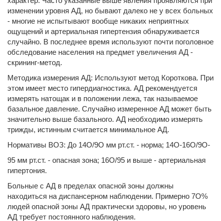
характер. Часто указанные выше явления проявляются при
изменении уровня АД, но бывают далеко не у всех больных
- многие не испытывают вообще никаких неприятных
ощущений и артериальная гипертензия обнаруживается
случайно. В последнее время используют почти поголовное
обследование населения на предмет увеличения АД -
скрининг-метод.
Методика измерения АД: Используют метод Короткова. При
этом имеет место гипердиагностика. АД рекомендуется
измерять натощак и в положении лежа, так называемое
базальное давление. Случайно измеренное АД может быть
значительно выше базального. АД необходимо измерять
трижды, истинным считается минимальное АД.
Нормативы ВОЗ: До 14О/9О мм рт.ст. - норма; 14О-16О/9О-
95 мм рт.ст. - опасная зона; 16О/95 и выше - артериальная
гипертония.
Больные с АД в пределах опасной зоны должны
находиться на диспансерном наблюдении. Примерно 7О%
людей опасной зоны АД практически здоровы, но уровень
АД требует постоянного наблюдения.