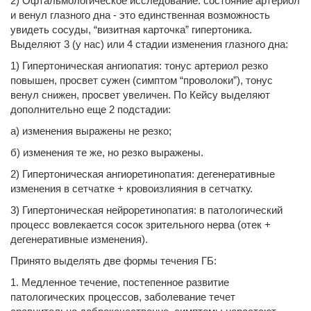
2) Офтальмологическое исследование: состояние артериол
и венул глазного дна - это единственная возможность
увидеть сосуды, “визитная карточка” гипертоника.
Выделяют 3 (у нас) или 4 стадии изменения глазного дна:
1) Гипертоническая ангиопатия: тонус артериол резко
повышен, просвет сужен (симптом “проволоки”), тонус
венул снижен, просвет увеличен. По Кейсу выделяют
дополнительно еще 2 подстадии:
а) изменения выражены не резко;
б) изменения те же, но резко выражены.
2) Гипертоническая ангиоретинопатия: дегенеративные
изменения в сетчатке + кровоизлияния в сетчатку.
3) Гипертоническая нейроретинопатия: в патологический
процесс вовлекается сосок зрительного нерва (отек +
дегенеративные изменения).
Принято выделять две формы течения ГБ:
1. Медленное течение, постепенное развитие
патологических процессов, заболевание течет