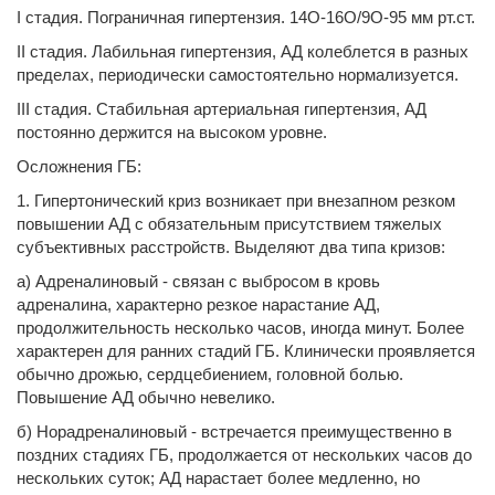
I стадия. Пограничная гипертензия. 14О-16О/9О-95 мм рт.ст.
II стадия. Лабильная гипертензия, АД колеблется в разных
пределах, периодически самостоятельно нормализуется.
III стадия. Стабильная артериальная гипертензия, АД
постоянно держится на высоком уровне.
Осложнения ГБ:
1. Гипертонический криз возникает при внезапном резком
повышении АД с обязательным присутствием тяжелых
субъективных расстройств. Выделяют два типа кризов:
а) Адреналиновый - связан с выбросом в кровь
адреналина, характерно резкое нарастание АД,
продолжительность несколько часов, иногда минут. Более
характерен для ранних стадий ГБ. Клинически проявляется
обычно дрожью, сердцебиением, головной болью.
Повышение АД обычно невелико.
б) Норадреналиновый - встречается преимущественно в
поздних стадиях ГБ, продолжается от нескольких часов до
нескольких суток; АД нарастает более медленно, но