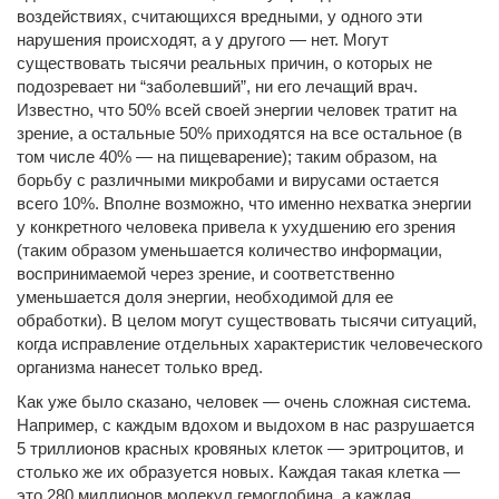
воздействиях, считающихся вредными, у одного эти
нарушения происходят, а у другого — нет. Могут
существовать тысячи реальных причин, о которых не
подозревает ни “заболевший”, ни его лечащий врач.
Известно, что 50% всей своей энергии человек тратит на
зрение, а остальные 50% приходятся на все остальное (в
том числе 40% — на пищеварение); таким образом, на
борьбу с различными микробами и вирусами остается
всего 10%. Вполне возможно, что именно нехватка энергии
у конкретного человека привела к ухудшению его зрения
(таким образом уменьшается количество информации,
воспринимаемой через зрение, и соответственно
уменьшается доля энергии, необходимой для ее
обработки). В целом могут существовать тысячи ситуаций,
когда исправление отдельных характеристик человеческого
организма нанесет только вред.
Как уже было сказано, человек — очень сложная система.
Например, с каждым вдохом и выдохом в нас разрушается
5 триллионов красных кровяных клеток — эритроцитов, и
столько же их образуется новых. Каждая такая клетка —
это 280 миллионов молекул гемоглобина, а каждая