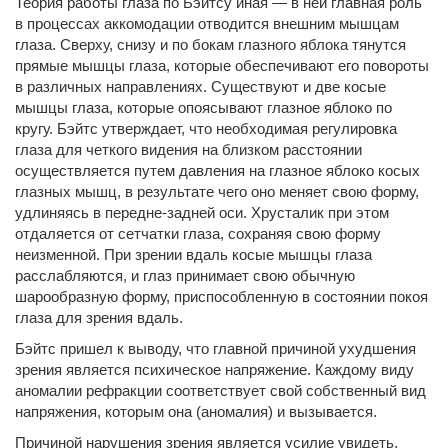
Теория работы глаза по Бэйтсу иная — в ней главная роль
в процессах аккомодации отводится внешним мышцам
глаза. Сверху, снизу и по бокам глазного яблока тянутся
прямые мышцы глаза, которые обеспечивают его повороты
в различных направлениях. Существуют и две косые
мышцы глаза, которые опоясывают глазное яблоко по
кругу. Бэйтс утверждает, что необходимая регулировка
глаза для четкого видения на близком расстоянии
осуществляется путем давления на глазное яблоко косых
глазных мышц, в результате чего оно меняет свою форму,
удлиняясь в передне-задней оси. Хрусталик при этом
отдаляется от сетчатки глаза, сохраняя свою форму
неизменной. При зрении вдаль косые мышцы глаза
расслабляются, и глаз принимает свою обычную
шарообразную форму, приспособленную в состоянии покоя
глаза для зрения вдаль.
Бэйтс пришел к выводу, что главной причиной ухудшения
зрения является психическое напряжение. Каждому виду
аномалии рефракции соответствует свой собственный вид
напряжения, которым она (аномалия) и вызывается.
Причиной нарушения зрения является усилие увидеть,