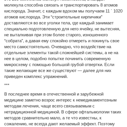
молекула способна связать и транспортировать 8 атомов
кислорода. Значит, с каждым вдохом мы получаем 11 ´ 1020
атомов кислорода. Эти “строительные кирпичики”
доставляются во все уголки тела, где каждый занимает
специально подготовленную для него ячейку, не вытесняя,
не выталкивая при этом более старого, изношенного
“собрата”, а давая ему спокойно отмереть и покинуть свое
место самостоятельно. Очевидно, что воздействие на
отдельные элементы такой сложнейшей системы, а не на
нее в целом, подобно попытке починить современную
микросхему с помощью большой грубой отвертки. Если
такие желающие все же существуют — далее для них
приведен комплекс упражнений.
***
В последнее время в отечественной и зарубежной
медицине заметно возрос интерес к немедикаментозным
методам лечения, чаще всего связываемым с
нетрадиционной медициной. В сфере офтальмологии таких
методов сравнительно мало, а те что известны, к
сожалению, не всегда дают желаемый эффект. Поэтому