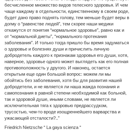
бесчисленное множество видов телесного здоровья. И чем
чаще каждому в отдельности, единственному в своем роде,
будет дано право поднять голову, тем меньше будет веры в
догму о “равенстве людей”, тем скорее наши медики
откажутся от понятия “нормальное здоровье”, равно как и
от “нормальной диеты”, “нормального протекания
заболевания”. И только тогда пришло бы время задуматься
о здоровье и болезнях души и причислить личную
добродетель каждого к признакам здоровья его души, хотя,
наверное, здоровье одного может выглядеть как его полная
противоположность у другого. И наконец, остается
открытым еще один большой вопрос: можем ли мы
обойтись без заболевания, хотя бы для развития нашей
добродетели, и не является ли наша жажда познания и
самопознания в равной степени необходимой как больной,
так и здоровой душе, иными словами, не является ли
исключительная тяга к здоровью предрассудком,
трусостью, чем-то вроде изощреннейшего варварства и
ужасающей отсталости?..”
Friedrich Nietzsche “ La gaya scienza “