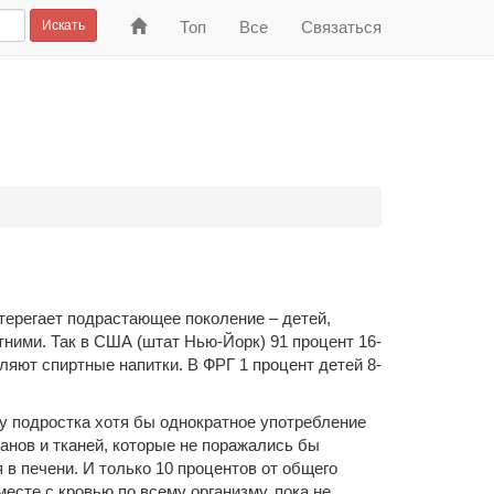
На
Искать
Топ
Все
Связаться
главную
стерегает подрастающее поколение – детей,
ними. Так в США (штат Нью-Йорк) 91 процент 16-
ляют спиртные напитки. В ФРГ 1 процент детей 8-
у подростка хотя бы однократное употребление
ганов и тканей, которые не поражались бы
я в печени. И только 10 процентов от общего
есте с кровью по всему организму, пока не