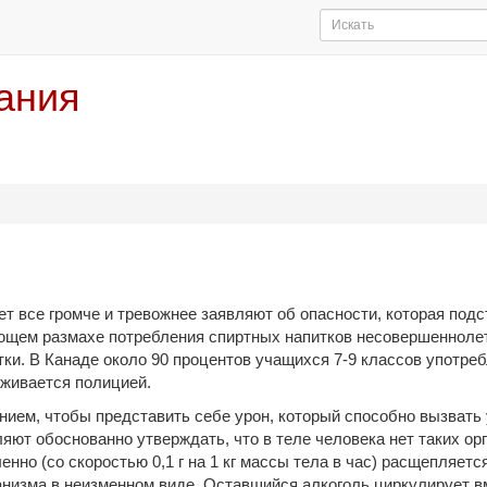
вания
ет все громче и тревожнее заявляют об опасности, которая под
ающем размахе потребления спиртных напитков несовершеннолет
и. В Канаде около 90 процентов учащихся 7-9 классов употреб
рживается полицией.
ием, чтобы представить себе урон, который способно вызвать 
яют обоснованно утверждать, что в теле человека нет таких ор
енно (со скоростью 0,1 г на 1 кг массы тела в час) расщепляетс
анизма в неизменном виде. Оставшийся алкоголь циркулирует вм