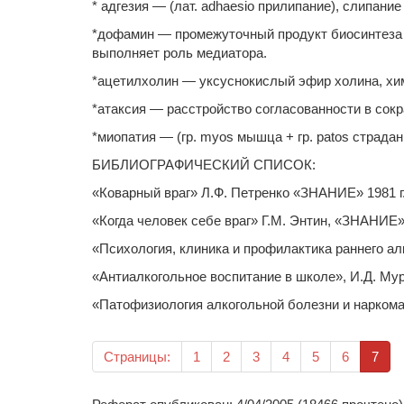
* адгезия — (лат. adhaesio прилипание), слипан
*дофамин — промежуточный продукт биосинтеза 
выполняет роль медиатора.
*ацетилхолин — уксуснокислый эфир холина, хим
*атаксия — расстройство согласованности в со
*миопатия — (гр. myos мышца + гр. patos страда
БИБЛИОГРАФИЧЕСКИЙ СПИСОК:
«Коварный враг» Л.Ф. Петренко «ЗНАНИЕ» 1981 г
«Когда человек себе враг» Г.М. Энтин, «ЗНАНИЕ» 
«Психология, клиника и профилактика раннего ал
«Антиалкогольное воспитание в школе», И.Д. Мура
«Патофизиология алкогольной болезни и наркома
(те
Страницы:
1
2
3
4
5
6
7