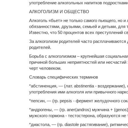
употребление алкогольных напитков подростками
АЛКОГОЛИЗМ И ОБЩЕСТВО
Алкоголь «бьет» не только самого пьющего, но 
обязанностями, друзьями, семьей и детьми, для 
Известно, что 50 процентов всех преступлений с
За алкоголизм родителей часто расплачиваются 
родителей.
Борьба с алкоголизмом – крупнейшая социальная
причиной больших неприятностей или несчастий 
черт человеком.
Словарь специфических терминов
*абстиненция, — (лат. аbstinentia - воздержание
употребления ими алкоголя или привычного нарко
*пепсин, — (гр. pepsis - фермент желудочного с
*андрогены, — (гр. aner(andros) мужчина + (geno
мужского гормона - тестостерона, образуются не 
*диастола, — (гр. diastole растягивание), ритм