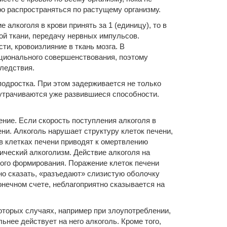
о распространяться по растущему организму.
алкоголя в крови принять за 1 (единицу), то в
ной ткани, передачу нервных импульсов.
и, кровоизлияние в ткань мозга. В
кционального совершенствования, поэтому
ледствия.
одростка. При этом задерживается не только
 утрачиваются уже развившиеся способности.
ние. Если скорость поступления алкоголя в
ни. Алкоголь нарушает структуру клеток печени,
в клетках печени приводят к омертвлению
ический алкоголизм. Действие алкоголя на
ного формирования. Поражение клеток печени
но сказать, «разъедают» слизистую оболочку
онечном счете, неблагоприятно сказывается на
которых случаях, например при злоупотреблении,
нее действует на него алкоголь. Кроме того,