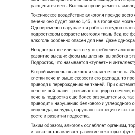
расщепится весь. Высокая проницаемость «молод
Токсическое воздействие алкоголя прежде всего 
печени оно будет равно 1,45 , а в головном мозг
Одновременно нарушается работа сосудов головно
подростковом возрасте мозговая ткань беднее ф
алкоголь особенно опасен для нее. Даже однокр
Неоднократное или частое употребление алкогол
развитие высших форм мышления, выработка этич
Подросток, что называется «тупеет» и интеллект
Второй «мишенью» алкоголя является печень. Им
клетки печени выше скорости его распада, то пр
приводя к перерождению ее тканей. При система
печеночной ткани – развивается цирроз печени, 
печень подростка еще более разрушительно, так 
приводит к нарушению белкового и углеродного 
пищевода, желудка, нарушают секрецию и состав 
росте и развитии подростка.
Таким образом, алкоголь ослабляет организм, то
и вовсе останавливает развитие некоторых функц