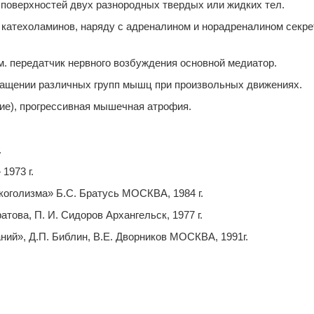
ие поверхностей двух разнородных твердых или жидких тел.
катехоламинов, наряду с адреналином и норадреналином секре
. передатчик нервного возбуждения основной медиатор.
кращении различных групп мышц при произвольных движениях.
ние), прогрессивная мышечная атрофия.
.
1973 г.
коголизма» Б.С. Братусь МОСКВА, 1984 г.
това, П. И. Сидоров Архангельск, 1977 г.
ний», Д.П. Библин, В.Е. Дворников МОСКВА, 1991г.
кущая)