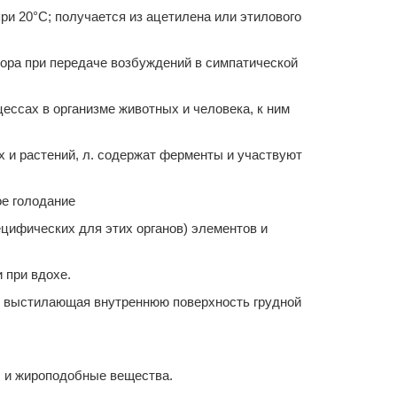
при 20°С; получается из ацетилена или этилового
ора при передаче возбуждений в симпатической
ессах в организме животных и человека, к ним
х и растений, л. содержат ферменты и участвуют
ое голодание
пецифических для этих органов) элементов и
 при вдохе.
, и выстилающая внутреннюю поверхность грудной
ры и жироподобные вещества.