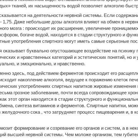
ых» тканей, их насыщенность водой позволяет алкоголю быстр
сказывается на деятельности нервной системы. Если содержание 
е – 1,75. Даже небольшие дозы алкоголя влияют на обмен в нерв
го мозга : происходит их расширение, увеличение проницаемост
осфором, богаче водой, находится в стадии структурного и фун
атные употребления спиртного могут иметь самые серьезные пос
я оказывает буквально опустошающее воздействие на психику п
еских и нравственных категорий и эстетических понятий, но и
уально, и эмоционально, и нравственно.
енно здесь, под действием ферментов происходит его расщепле
оисходит накопление алкоголя, ведущее к поражению клеток пече
тических употреблениях спиртных напитков жировые изменения 
весьма грозное заболевание, почти всегда сопровождающее хрон
как этот орган находится в стадии структурного и функциональ
обмена, синтеза витаминов и ферментов. Спиртные напитки, мож
желудочного сока , что затрудняет процесс пищеварения и, в к
рмозит формирование и созревание его органов и систем, а в не
ий высшей нервной системы. Чем моложе организм, тем губитель