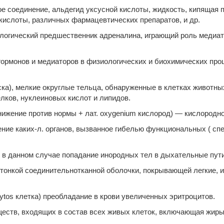
кое соединение, альдегид уксусной кислоты, жидкость, кипящая 
 кислоты, различных фармацевтических препаратов, и др.
логический предшественник адреналина, играющий роль медиат
гормонов и медиаторов в физиологических и биохимических проц
аска), мелкие округлые тельца, обнаруженные в клетках животны
лков, нуклеиновых кислот и липидов.
понижение против нормы + лат. oxygenium кислород) — кислородн
тнение каких-л. органов, вызванное гибелью функциональных ( с
), в данном случае попадание инородных тел в дыхательные пути
ы - тонкой соединительнотканной оболочки, покрывающей легкие
ytos клетка) преобладание в крови увеличенных эритроцитов.
веществ, входящих в состав всех живых клеток, включающая жи