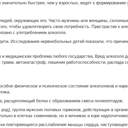
 значительно быстрее, чем у взрослых, ведет к формированию у
и людей, окружающих его. Часто мужчины или женщины, склонные
того, чтобы удовлетворить свою потребность. Пристрастие к ал
вязано с употреблением алкоголя.
дети. Исследования нервнобольных детей показали, что причин
 и медицинская проблема любого государства. Вред алкоголя до
: травм, автокатастроф, лишения работоспособности, распада 
), особое физическое и психическое состояние алкоголиков и на
тика.
ока, расщепляющий белки с образованием смеси полипептидов.
s) род), группа мужских половых гормонов, действующих в органи
только в клетках семенников, но и яичниках и коре надпочечнико
ически повторяющееся расслабление мышцы сердца, наступающее 