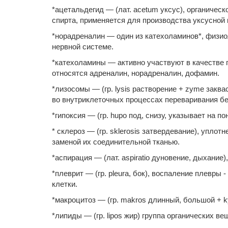
*ацетальдегид — (лат. acetum уксус), органичес
спирта, применяется для производства уксусной
*норадреналин — один из катехоламинов*, физио
нервной системе.
*катехоламины — активно участвуют в качестве 
относятся адреналин, норадреналин, дофамин.
*лизосомы — (гр. lysis растворение + zyme закв
во внутриклеточных процессах переваривания бе
*гипоксия — (гр. hupo под, снизу, указывает на 
* склероз — (гр. sklerosis затвердевание), упло
заменой их соединительной тканью.
*аспирация — (лат. aspiratio дуновение, дыхание
*плеврит — (гр. pleura, бок), воспаление плевр
клетки.
*макроцитоз — (гр. makros длинный, большой + k
*липиды — (гр. lipos жир) группа органических 