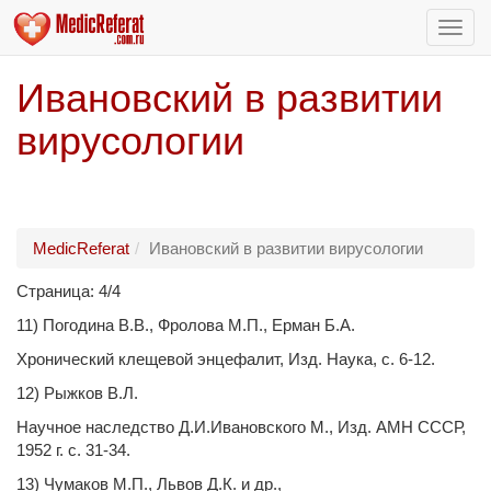
Пере
нави
Ивановский в развитии
вирусологии
MedicReferat
Ивановский в развитии вирусологии
Страница: 4/4
11) Погодина В.В., Фролова М.П., Ерман Б.А.
Хронический клещевой энцефалит, Изд. Наука, с. 6-12.
12) Рыжков В.Л.
Научное наследство Д.И.Ивановского М., Изд. АМН СССР,
1952 г. c. 31-34.
13) Чумаков М.П., Львов Д.К. и др.,