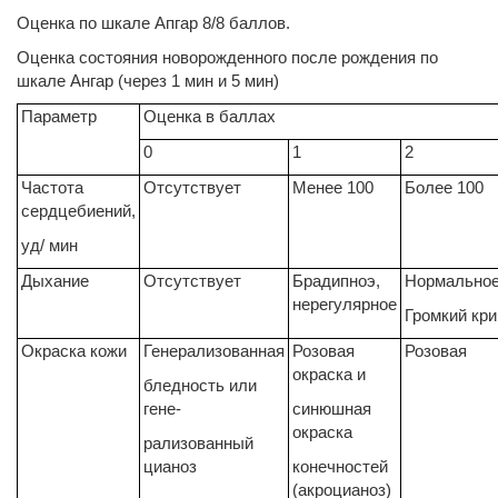
Оценка по шкале Апгар 8/8 баллов.
Оценка состояния новорожденного после рождения по
шкале Ангар (через 1 мин и 5 мин)
Параметр
Оценка в баллах
0
1
2
Частота
Отсутствует
Менее 100
Более 100
сердцебиений,
уд/ мин
Дыхание
Отсутствует
Брадипноэ,
Нормальное
нерегулярное
Громкий кри
Окраска кожи
Генерализованная
Розовая
Розовая
окраска и
бледность или
гене-
синюшная
окраска
рализованный
цианоз
конечностей
(акроцианоз)