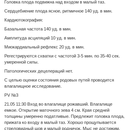
Головка плода подвижна над входом в малый таз.
Сердцебиение плода ясное, ритмичное 140 уд. в мин.
Кардиотокография:
Базальная частота 140 уд. в мин.
Амплитуда асциляций 10 уд. в мин.
Миокардиальный рефлекс 20 уд. в мин.
Регестрируются схватки с частотой 3-5 мин. по 35-40 сек.
умеренной силы.
Патологических децелераций нет.
С целью оценки состояния родовых путей проводится
влагалищное исследование.
PV №3
21.05 11:30 Вход во влагалище рожавший. Влагалище
емкое. Открытие маточного зева 4 см. Края средней
толщины умеренно податливые. Предлежит головка плода,
прижата ко входу в малый таз. Хорошо прощупывается
стреловидный шов и малый родничок. Мыс не достижим.