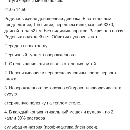
Потуги через 2 мин по 50 сек.
21.05 14:50
Родилась живая доношенная девочка. В затылочном
предлежании, 1 позиции, переднем виде, массой 3370,
длиной тела 52 см. Без видимых пороков. Закричала сразу.
Родовых опухолей нет. Обвития пуповины нет.
Передан неонатологу.
Первичный туалет новорожденного.
1. Отсасывание слизи из дыхательных путей.
2. Перевязывание и перерезка пуповины после первого
вдоха.
3. Новорожденного осторожно обтирают и заворачивают в
сухую
стерильную пеленку на теплом столе.
4. В каждый конъюнктивальный мешок и вульву - по 2
капли 30% раствора
сульфацил-натрия (профилактика бленнореи).