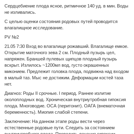
Сердцебиение плода ясное, ритмичное 140 уд. в мин. Воды
не изливались.
С целью оценки состояния родовых путей проводится
влагалищное исследование.
PV №2
21.05 7:30 Вход во влагалище рожавший. Влагалище емкое.
Открытие маточного зева 2 см. Плодный пузырь цел,
напряжен. Браншей пулевых щипцов плодный пузырь
вскрыт. Излилось ~1200мл вод, густо окрашенных
миконием. Предлежит головка плода, подвижна над входом
в малый таз. Мыс не достижим. Деформации костей таза
нет.
Диагноз: Роды II срочные. I период. Раннее излитие
околоплодных вод. Хроническая внутриутробная гипоксия
плода. Многоводие. ОСА (перитонит). ОАГА (внематочная
беременность). Миопия слабой степени.
Заключение: На данном этапе роды вести через
естественные родовые пути. Следить за состоянием
внутриутробного плода. Проводить лечение гипоксии