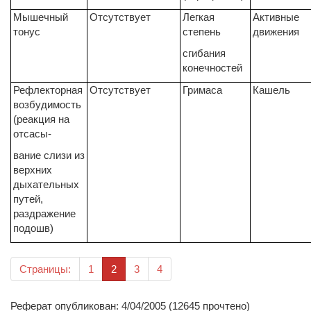
Мышечный
Отсутствует
Легкая
Активные
тонус
степень
движения
сгибания
конечностей
Рефлекторная
Отсутствует
Гримаса
Кашель
возбудимость
(реакция на
отсасы-
вание слизи из
верхних
дыхательных
путей,
раздраже­ние
подошв)
(текущая)
Страницы:
1
2
3
4
Реферат опубликован: 4/04/2005 (12645 прочтено)