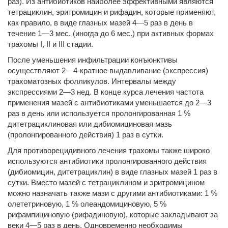
раз). Из антибиотиков наиболее эффективными являются
тетрациклин, эритромицин и рифадин, которые применяют,
как правило, в виде глазных мазей 4—5 раз в день в
течение 1—3 мес. (иногда до 6 мес.) при активных формах
трахомы I, II и III стадии.
После уменьшения инфильтрации конъюнктивы
осуществляют 2—4-кратное выдавливание (экспрессия)
трахоматозных фолликулов. Интервалы между
экспрессиями 2—3 нед. В конце курса лечения частота
применения мазей с антибиотиками уменьшается до 2—3
раз в день или используется пролонгированная 1 %
дитетрациклиновая или дибиомициновая мазь
(пролонгированного действия) 1 раз в сутки.
Для противорецидивного лечения трахомы также широко
используются антибиотики пролонгированного действия
(дибиомицин, дитетрациклин) в виде глазных мазей 1 раз в
сутки. Вместо мазей с тетрациклином и эритромицином
можно назначать также мази с другими антибиотиками: 1 %
олететриновую, 1 % олеандомициновую, 5 %
рифампициновую (рифадиновую), которые закладывают за
веки 4—5 раз в день. Одновременно необходимы