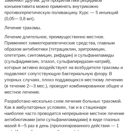
заменяют другим. Для профилактики рецидивов
конъюнктивита можно применять внутрикожно
противогерпетическую поливакцину. Курс — 5 инъекций
(0,05— 0,8 мл).
Лечение трахомы.
Лечение длительное, преимущественно местное.
Применяют химиотерапевтические средства, главным
образом антибиотики (тетрациклин, эритромицин,
олететрин, синтомицин, рифадин) и сульфаниламиды
(сульфадимезин, этазол, сульфапиридазин-натрий),
которые активно воздействуют на возбудителя трахомы и
подавляют сопутствующую бактериальную флору. В
упорных случаях, плохо поддающихся местному лечению
(в течение 2—3 мес.), проводят комбинированное общее и
местное лечение.
Разработано несколько схем лечения больных трахомой.
Как в амбулаторных условиях, так и в стационаре
наиболее часто проводится непрерывное местное лечение
антибиотиками (или сульфаниламидами) в виде глазных
мазей 4—5 раз в день (пролонгированного действия — 1