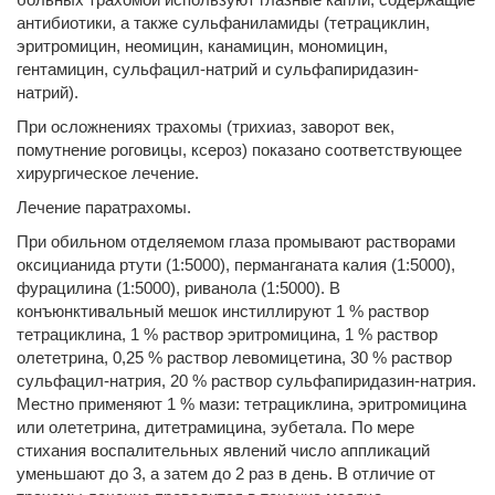
антибиотики, а также сульфаниламиды (тетрациклин,
эритромицин, неомицин, канамицин, мономицин,
гентамицин, сульфацил-натрий и сульфапиридазин-
натрий).
При осложнениях трахомы (трихиаз, заворот век,
помутнение роговицы, ксероз) показано соответствующее
хирургическое лечение.
Лечение паратрахомы.
При обильном отделяемом глаза промывают растворами
оксицианида ртути (1:5000), перманганата калия (1:5000),
фурацилина (1:5000), риванола (1:5000). В
конъюнктивальный мешок инстиллируют 1 % раствор
тетрациклина, 1 % раствор эритромицина, 1 % раствор
олететрина, 0,25 % раствор левомицетина, 30 % раствор
сульфацил-натрия, 20 % раствор сульфапиридазин-натрия.
Местно применяют 1 % мази: тетрациклина, эритромицина
или олететрина, дитетрамицина, эубетала. По мере
стихания воспалительных явлений число аппликаций
уменьшают до 3, а затем до 2 раз в день. В отличие от