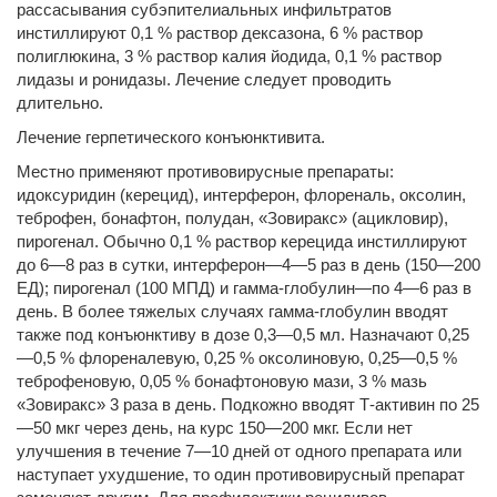
рассасывания субэпителиальных инфильтратов
инстиллируют 0,1 % раствор дексазона, 6 % раствор
полиглюкина, 3 % раствор калия йодида, 0,1 % раствор
лидазы и ронидазы. Лечение следует проводить
длительно.
Лечение герпетического конъюнктивита.
Местно применяют противовирусные препараты:
идоксуридин (керецид), интерферон, флореналь, оксолин,
теброфен, бонафтон, полудан, «Зовиракс» (ацикловир),
пирогенал. Обычно 0,1 % раствор керецида инстиллируют
до 6—8 раз в сутки, интерферон—4—5 раз в день (150—200
ЕД); пирогенал (100 МПД) и гамма-глобулин—по 4—6 раз в
день. В более тяжелых случаях гамма-глобулин вводят
также под конъюнктиву в дозе 0,3—0,5 мл. Назначают 0,25
—0,5 % флореналевую, 0,25 % оксолиновую, 0,25—0,5 %
теброфеновую, 0,05 % бонафтоновую мази, 3 % мазь
«Зовиракс» 3 раза в день. Подкожно вводят Т-активин по 25
—50 мкг через день, на курс 150—200 мкг. Если нет
улучшения в течение 7—10 дней от одного препарата или
наступает ухудшение, то один противовирусный препарат