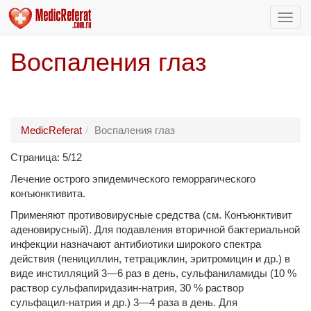
Пере
нави
Воспаления глаз
MedicReferat
Воспаления глаз
Страница: 5/12
Лечение острого эпидемического геморрагического
конъюнктивита.
Применяют противовирусные средства (см. Конъюнктивит
аденовирусный). Для подавления вторичной бактериальной
инфекции назначают антибиотики широкого спектра
действия (пенициллин, тетрациклин, эритромицин и др.) в
виде инстилляций 3—6 раз в день, сульфаниламиды (10 %
раствор сульфапиридазин-натрия, 30 % раствор
сульфацил-натрия и др.) 3—4 раза в день. Для