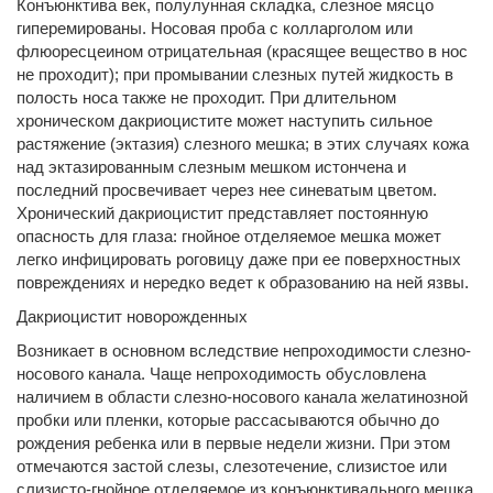
Конъюнктива век, полулунная складка, слезное мясцо
гиперемированы. Носовая проба с колларголом или
флюоресцеином отрицательная (красящее вещество в нос
не проходит); при промывании слезных путей жидкость в
полость носа также не проходит. При длительном
хроническом дакриоцистите может наступить сильное
растяжение (эктазия) слезного мешка; в этих случаях кожа
над эктазированным слезным мешком истончена и
последний просвечивает через нее синеватым цветом.
Хронический дакриоцистит представляет постоянную
опасность для глаза: гнойное отделяемое мешка может
легко инфицировать роговицу даже при ее поверхностных
повреждениях и нередко ведет к образованию на ней язвы.
Дакриоцистит новорожденных
Возникает в основном вследствие непроходимости слезно-
носового канала. Чаще непроходимость обусловлена
наличием в области слезно-носового канала желатинозной
пробки или пленки, которые рассасываются обычно до
рождения ребенка или в первые недели жизни. При этом
отмечаются застой слезы, слезотечение, слизистое или
слизисто-гнойное отделяемое из конъюнктивального мешка