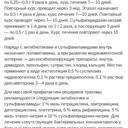
по 0,25—0,5 г 4 раза в день, курс лечения 7— 10 дней.
Повторный курс проводят через 3 нед. Этазол назначают
по 0,5 г 4 раза в день, курс лечения 7—10 дней. Повторный
курс проводят через 7—10 дней. Сульфапиридазин-натрий
принимают в 1-й день по 1 г 2 раза, в последующие 9 дней
— по 0,5 г 1 раз в день. Курс лечения повторяют через 10
дней.
Наряду с антибиотиками и сульфаниламидами внутрь
назначают поливитамины, а при развитии медикаментозной
аллергии — десенсибилизирующие препараты: внутрь
димедрол, пипольфен, супрастин, хлорид кальция. Местно
применяют в виде инстилляции 0,5 % суспензию
гидрокортизона, 0,3 % раствор преднизолона, 0,1 % раствор
дексаметазона 3—4 раза в день.
Для массовой профилактики рецидивов трахомы
рекомендуются следующие антибиотики и
сульфаниламиды: 1 % мазь тетрациклина, эритромицина,
дитетрациклина, олететрина, 5 % мазь рифампицина, 5 %
мазь этазол-натрия и 10 % сульфапиридазин-натрия. Для
лечения сопутствующих бактериальных конъюнктивитов у
больных трахомой используют глазные капли, содержащие