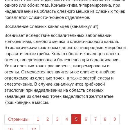
одного или обоих глаз. Конъюнктива гиперемирована, при
надавливании на область слезного мешка из слезных точек
появляется слизисто-гнойное отделяемое.
Воспаление слезных канальцев (каналикулит)
Возникает вследствие воспалительных заболеваний
конъюнктивы, слезного мешка и слезно-носового канала.
Этиологическим фактором являются гноеродные микробы и
паразитические грибы. Кожа в области канальцев слегка
отечна, гиперемирована и болезненна при надавливании.
Устья слезных точек расширены, гиперемированы и
отечны. Отмечается незначительное слизисто-гнойное
отделяемое из слезных точек, а также застой слезы и
слезотечение. В случае каналикулитов грибковой
этиологии при надавливании на область слезных
канальцев из слезных точек выделяются желтоватые
крошковидные массы.
(текущая)
Страницы:
1
2
3
4
5
6
7
8
9
10
11
12