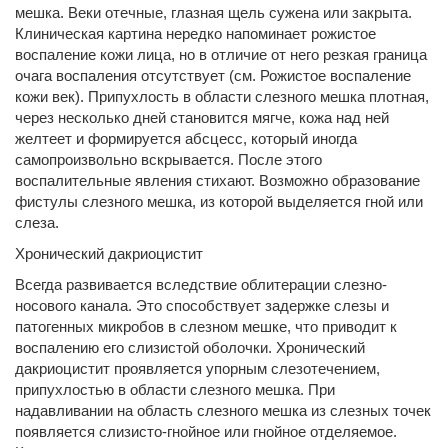
мешка. Веки отечные, глазная щель сужена или закрыта.
Клиническая картина нередко напоминает рожистое
воспаление кожи лица, но в отличие от него резкая граница
очага воспаления отсутствует (см. Рожистое воспаление
кожи век). Припухлость в области слезного мешка плотная,
через несколько дней становится мягче, кожа над ней
желтеет и формируется абсцесс, который иногда
самопроизвольно вскрывается. После этого
воспалительные явления стихают. Возможно образование
фистулы слезного мешка, из которой выделяется гной или
слеза.
Хронический дакриоцистит
Всегда развивается вследствие облитерации слезно-
носового канала. Это способствует задержке слезы и
патогенных микробов в слезном мешке, что приводит к
воспалению его слизистой оболочки. Хронический
дакриоцистит проявляется упорным слезотечением,
припухлостью в области слезного мешка. При
надавливании на область слезного мешка из слезных точек
появляется слизисто-гнойное или гнойное отделяемое.