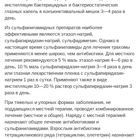
инстилляции бактерицидных и бактериостатических
глазных капель в конъюнктивальный мешок 3—4 раза в
день.
Из сульфаниламидных препаратов наиболее
эффективными являются этазол-натрий,
сульфапиридазин-натрий, сульфадимезин. Однако в
настоящее время сульфаниламиды для лечения трахомы
применяются менее широко, чем антибиотики. Для местного
лечения рекомендуются 5 % мазь этазол-натрия 4—6 раз в
день, 10 % мазь сульфапиридазин-натрия 3—4 раза в день
или глазная лекарственная пленка с сульфапиридазин-
натрием 1 раз в сутки. Применяют также в виде
инстилляции 10—20 % раствор сульфапиридазин-натрия 3
раза в день.
При тяжелых и упорных формах заболевания, не
поддающихся местной терапии, проводят комбинированное
лечение (местное и общее). Наряду с местной терапией
назначают общее лечение антибиотиками и
сульфаниламидами. Взрослым антибиотики
тетрациклинового ряда (тетрациклин, олететрин) назначают