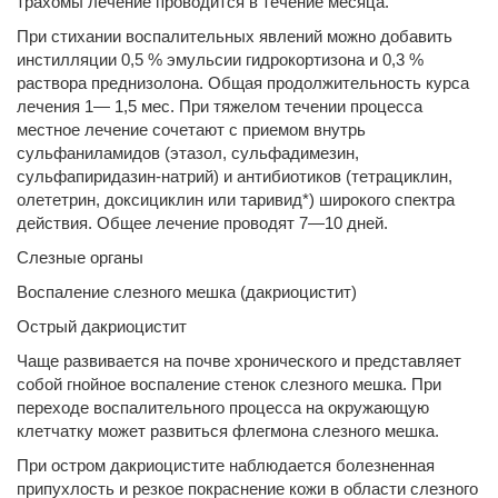
трахомы лечение проводится в течение месяца.
При стихании воспалительных явлений можно добавить
инстилляции 0,5 % эмульсии гидрокортизона и 0,3 %
раствора преднизолона. Общая продолжительность курса
лечения 1— 1,5 мес. При тяжелом течении процесса
местное лечение сочетают с приемом внутрь
сульфаниламидов (этазол, сульфадимезин,
сульфапиридазин-натрий) и антибиотиков (тетрациклин,
олететрин, доксициклин или таривид*) широкого спектра
действия. Общее лечение проводят 7—10 дней.
Слезные органы
Воспаление слезного мешка (дакриоцистит)
Острый дакриоцистит
Чаще развивается на почве хронического и представляет
собой гнойное воспаление стенок слезного мешка. При
переходе воспалительного процесса на окружающую
клетчатку может развиться флегмона слезного мешка.
При остром дакриоцистите наблюдается болезненная
припухлость и резкое покраснение кожи в области слезного