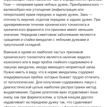
Гизе — гиперемия краев небных дужек, Преображенского —
валикообраз-ное утолщение (инфильтрация или
гиперплазия) краев передних и задних дужек, Зака —
отечность верхних отделов передних и задних дужек. При
одновременном течении хронического тонзиллита и
хронического фарингита эти признаки имеют меньшее
значение. Нередким симптомом заболевания являются
сращения и спайки миндалин с небными дужками и
треугольной складкой.
Важным и одним из наиболее частых признаков
хронического тонзиллита является наличие жидкого
казеозного или в виде пробок гнойного содержимого в
лакунах миндалин, иногда имеющего неприятный запах.
Нужно иметь в виду, что в норме миндалины содержат
эпидермальные пробки, которые бывает трудно отличить
от патологических. Для получения содержимого лакун с
диагностической целью наиболее распространен метод
выдавливания. Одним шпателем врач отдавливает язык
книзу, как при фарингоскопии, а тупым концом другого
надавливает на переднюю дужку так, что сдавливает