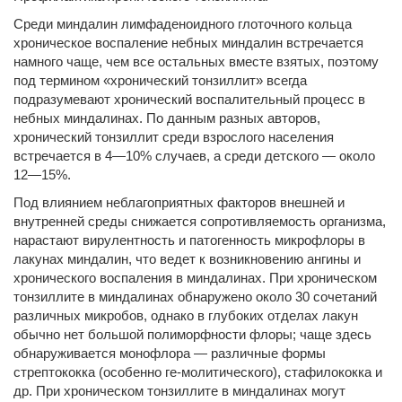
Среди миндалин лимфаденоидного глоточного кольца
хроническое воспаление небных миндалин встречается
намного чаще, чем все остальных вместе взятых, поэтому
под термином «хронический тонзиллит» всегда
подразумевают хронический воспалительный процесс в
небных миндалинах. По данным разных авторов,
хронический тонзиллит среди взрослого населения
встречается в 4—10% случаев, а среди детского — около
12—15%.
Под влиянием неблагоприятных факторов внешней и
внутренней среды снижается сопротивляемость организма,
нарастают вирулентность и патогенность микрофлоры в
лакунах миндалин, что ведет к возникновению ангины и
хронического воспаления в миндалинах. При хроническом
тонзиллите в миндалинах обнаружено около 30 сочетаний
различных микробов, однако в глубоких отделах лакун
обычно нет большой полиморфности флоры; чаще здесь
обнаруживается монофлора — различные формы
стрептококка (особенно ге-молитического), стафилококка и
др. При хроническом тонзиллите в миндалинах могут