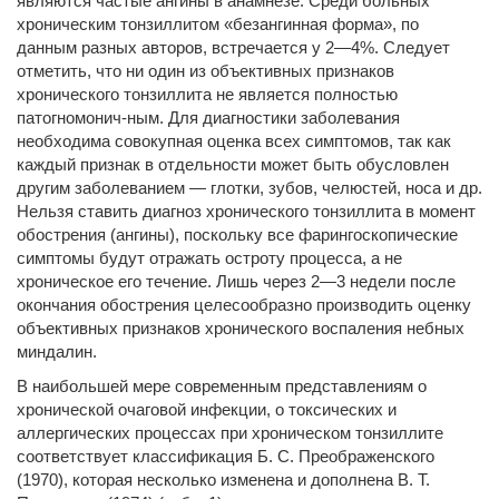
являются частые ангины в анамнезе. Среди больных
хроническим тонзиллитом «безангинная форма», по
данным разных авторов, встречается у 2—4%. Следует
отметить, что ни один из объективных признаков
хронического тонзиллита не является полностью
патогномонич-ным. Для диагностики заболевания
необходима совокупная оценка всех симптомов, так как
каждый признак в отдельности может быть обусловлен
другим заболеванием — глотки, зубов, челюстей, носа и др.
Нельзя ставить диагноз хронического тонзиллита в момент
обострения (ангины), поскольку все фарингоскопические
симптомы будут отражать остроту процесса, а не
хроническое его течение. Лишь через 2—3 недели после
окончания обострения целесообразно производить оценку
объективных признаков хронического воспаления небных
миндалин.
В наибольшей мере современным представлениям о
хронической очаговой инфекции, о токсических и
аллергических процессах при хроническом тонзиллите
соответствует классификация Б. С. Преображенского
(1970), которая несколько изменена и дополнена В. Т.