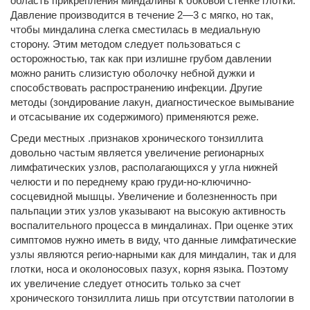
область прикрепления миндалины к боковой стенке глотки.
Давление производится в течение 2—3 с мягко, но так,
чтобы миндалина слегка сместилась в медиальную
сторону. Этим методом следует пользоваться с
осторожностью, так как при излишне грубом давлении
можно ранить слизистую оболочку небной дужки и
способствовать распространению инфекции. Другие
методы (зондирование лакун, диагностическое вымывание
и отсасывание их содержимого) применяются реже.
Среди местных .признаков хронического тонзиллита
довольно частым является увеличение регионарных
лимфатических узлов, располагающихся у угла нижней
челюсти и по переднему краю груди-но-ключично-
сосцевидной мышцы. Увеличение и болезненность при
пальпации этих узлов указывают на высокую активность
воспалительного процесса в миндалинах. При оценке этих
симптомов нужно иметь в виду, что данные лимфатические
узлы являются регио-нарными как для миндалин, так и для
глотки, носа и околоносовых пазух, корня языка. Поэтому
их увеличение следует относить только за счет
хронического тонзиллита лишь при отсутствии патологии в