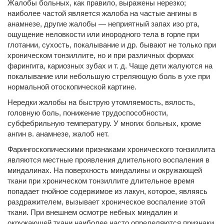
Жалобы больных, как правило, выражены нерезко;
наиболее частой является жалоба на частые ангины в
анамнезе, другие жалобы — неприятный запах изо рта,
ощущение неловкости или инородного тела в горле при
глотании, сухость, покалывание и др. бывают не только при
хроническом тонзиллите, но и при различных формах
фарингита, кариозных зубах и т. д. Чаще дети жалуются на
покалывание или небольшую стреляющую боль в ухе при
нормальной отоскопической картине.
Нередки жалобы на быструю утомляемость, вялость,
головную боль, понижение трудоспособности,
субфебрильную температуру. У многих больных, кроме
ангин в. анамнезе, жалоб нет.
Фарингоскопическими признаками хронического тонзиллита
являются местные проявления длительного воспаления в
миндалинах. На поверхность миндалины и окружающей
ткани при хроническом тонзиллите длительное время
попадает гнойное содержимое из лакун, которое, являясь
раздражителем, вызывает хроническое воспаление этой
ткани. При внешнем осмотре небных миндалин и
окружающей ткани наиболее часто определяются признаки