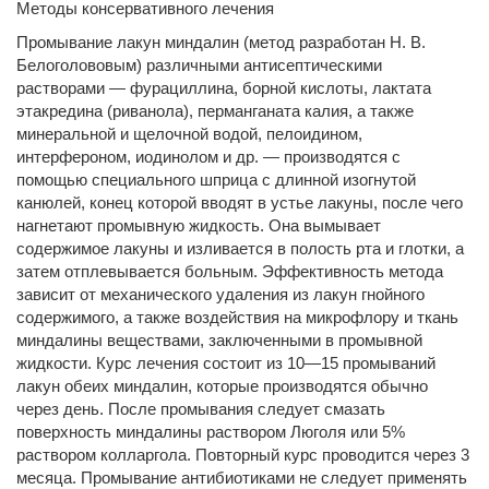
Методы консервативного лечения
Промывание лакун миндалин (метод разработан Н. В.
Белоголововым) различными антисептическими
растворами — фурациллина, борной кислоты, лактата
этакредина (риванола), перманганата калия, а также
минеральной и щелочной водой, пелоидином,
интерфероном, иодинолом и др. — производятся с
помощью специального шприца с длинной изогнутой
канюлей, конец которой вводят в устье лакуны, после чего
нагнетают промывную жидкость. Она вымывает
содержимое лакуны и изливается в полость рта и глотки, а
затем отплевывается больным. Эффективность метода
зависит от механического удаления из лакун гнойного
содержимого, а также воздействия на микрофлору и ткань
миндалины веществами, заключенными в промывной
жидкости. Курс лечения состоит из 10—15 промываний
лакун обеих миндалин, которые производятся обычно
через день. После промывания следует смазать
поверхность миндалины раствором Люголя или 5%
раствором колларгола. Повторный курс проводится через 3
месяца. Промывание антибиотиками не следует применять