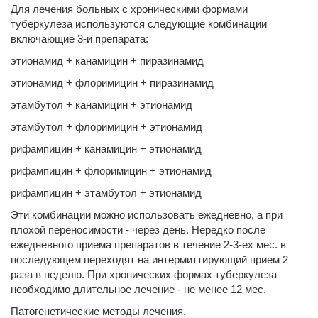
Для лечения больных с хроническими формами
туберкулеза используются следующие комбинации
включающие 3-и препарата:
этионамид + канамицин + пиразинамид
этионамид + флоримицин + пиразинамид
этамбутол + канамицин + этионамид
этамбутол + флоримицин + этионамид
рифампицин + канамицин + этионамид
рифампицин + флоримицин + этионамид
рифампицин + этамбутол + этионамид
Эти комбинации можно использовать ежедневно, а при
плохой переносимости - через день. Нередко после
ежедневного приема препаратов в течение 2-3-ех мес. в
последующем переходят на интермиттирующий прием 2
раза в неделю. При хронических формах туберкулеза
необходимо длительное лечение - не менее 12 мес.
Патогенетические методы лечения.