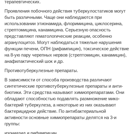
терапевтических.
Проявления побочного действия туберкулостатиков могут
быть различными. Чаще они наблюдаются при
использовании этионамида, флоримицина, циклосерина,
стрептомицина, канамицина. Серьезную опасность
представляют гематологические реакции, особенно
агранулоцитоз. Могут наблюдаться тяжелые нарушения
функции печени, ОПН (рифампицин), токсическое действие
на 8-ую пару черепных нервов (стрептомицин, канамицин),
анафилактический шок и др.
Противотуберкулезные препараты.
В зависимости от способа производства различают
синтетические противотуберкулезные препараты и анти-
биотики. Эти средства называют химиопрепаратами. Они
обладают способностью подавлять размножение мико-
бактерий туберкулеза, а некоторые из них оказывают
бактерицидное действие. По антибактериальной
активности основные химиопрепараты делятся на 3-и
группы:
изониазид и рифампицин