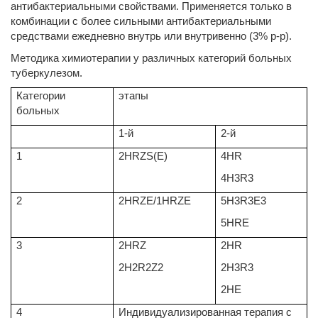
антибактериальными свойствами. Применяется только в
комбинации с более сильными антибактериальными
средствами ежедневно внутрь или внутривенно (3% р-р).
Методика химиотерапии у различных категорий больных
туберкулезом.
Категории
этапы
больных
1-й
2-й
1
2HRZS(E)
4HR
4H3R3
2
2HRZE/1HRZE
5H3R3E3
5HRE
3
2HRZ
2HR
2H2R2Z2
2H3R3
2HE
4
Индивидуализированная терапия с