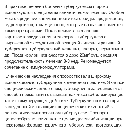
В практике лечения больных туберкулезом широко
используются средства патогенетической терапии. Особое
место среди них занимают кортикостероиды: преднизолон,
гидрокортизон, триамцинолон, которые назначают вместе с
химиопрепаратами. Показаниями к назначению
кортикостероидов являются формы туберкулеза с
выраженной экссудативной реакцией - инфильтративный
туберкулез, туберкулезный менингит, плеврит, перитонит и
др. Преднизолон назначается в дозе 20мг/ сут., средняя
продолжительность лечения 3-8 нед. Рекомендуется
сочетание с иммуномодуляторами.
Клинические наблюдения способствовали широкому
использованию туберкулина в лечебной практике. Являясь
специфическим аллергеном, туберкулин в зависимости от
способа применения оказывает как десенсибилизирующее,
так и стимулирующее действие. Туберкулин показан при
замедленной инволюции специфических изменений в
легких, диссеминированном туберкулезе. Препарат
целесообразно применять с целью десенсибилизации при
некоторых формах первичного туберкулеза, протекающих