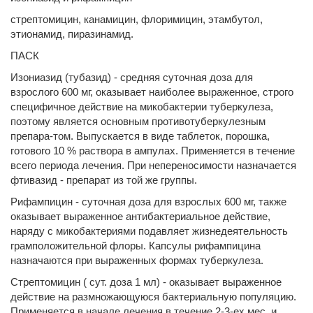
стрептомицин, канамицин, флоримицин, этамбутол,
этионамид, пиразинамид.
ПАСК
Изониазид (тубазид) - средняя суточная доза для
взрослого 600 мг, оказывает наиболее выраженное, строго
специфичное действие на микобактерии туберкулеза,
поэтому является основным противотуберкулезным
препара-том. Выпускается в виде таблеток, порошка,
готового 10 % раствора в ампулах. Применяется в течение
всего периода лечения. При непереносимости назначается
фтивазид - препарат из той же группы.
Рифампицин - суточная доза для взрослых 600 мг, также
оказывает выраженное антибактериальное действие,
наряду с микобактериями подавляет жизнедеятельность
грамположительной флоры. Капсулы рифампицина
назначаются при выраженных формах туберкулеза.
Стрептомицин ( сут. доза 1 мл) - оказывает выраженное
действие на размножающуюся бактериальную популяцию.
Применяется в начале лечения в течение 2-3-ех мес. и