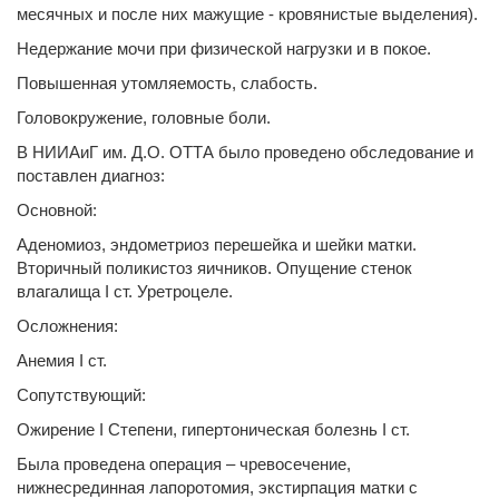
месячных и после них мажущие - кровянистые выделения).
Недержание мочи при физической нагрузки и в покое.
Повышенная утомляемость, слабость.
Головокружение, головные боли.
В НИИАиГ им. Д.О. ОТТА было проведено обследование и
поставлен диагноз:
Основной:
Аденомиоз, эндометриоз перешейка и шейки матки.
Вторичный поликистоз яичников. Опущение стенок
влагалища I ст. Уретроцеле.
Осложнения:
Анемия I ст.
Сопутствующий:
Ожирение I Степени, гипертоническая болезнь I ст.
Была проведена операция – чревосечение,
нижнесрединная лапоротомия, экстирпация матки с