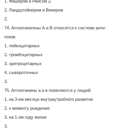
1. Фишером и Рейcом 2.
2. Ландштейнером и Винером
2.
74. Агглютиногены А и В относятся к системе анти-
генов:
1. лейкоцитарных
2. тромбоцитарных
3. эритроцитарных
4. сывороточных
3.
75. Агглютинины а и в появляются у людей:
1. на 3-ем месяце внутриутробного развития
2. к моменту рождения
3. на 1-ом году жизни
3.