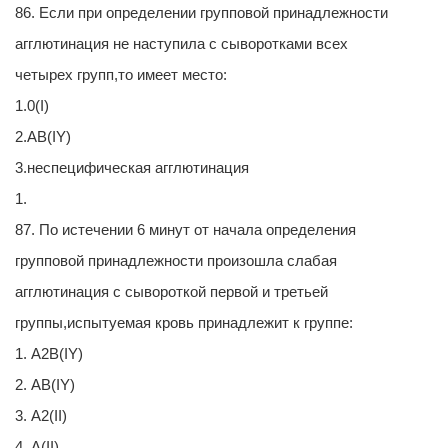
86. Если при определении групповой принадлежности
агглютинация не наступила с сыворотками всех
четырех групп,то имеет место:
1.0(I)
2.АВ(IY)
3.неспецифическая агглютинация
1.
87. По истечении 6 минут от начала определения
групповой принадлежности произошла слабая
агглютинация с сывороткой первой и третьей
группы,испытуемая кровь принадлежит к группе:
1. А2В(IY)
2. АВ(IY)
3. А2(II)
4. А(II)