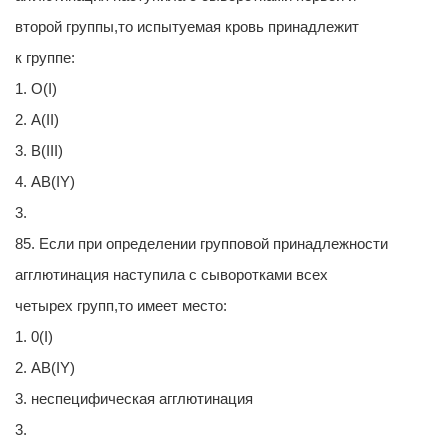
второй группы,то испытуемая кровь принадлежит
к группе:
1. О(I)
2. А(II)
3. В(III)
4. АВ(IY)
3.
85. Если при определении групповой принадлежности
агглютинация наступила с сыворотками всех
четырех групп,то имеет место:
1. 0(I)
2. АВ(IY)
3. неспецифическая агглютинация
3.