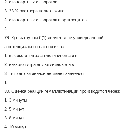
2. стандартных сывороток
3. 33 % раствора полиглюкина
4. стандартных сывороток и эритроцитов
4.
79. Кровь группы 0(1) является не универсальной,
а потенциально опасной из-за:
1. высокого титра агглютининов а и в
2. низкого титра агглютининов а и в
3. титр агглютининов не имеет значения
1.
80. Оценка реакции гемагглютинации производится через:
1. 3 минуты
2. 5 минут
3. 8 минут
4. 10 минут