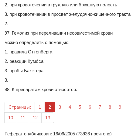
2. при кровотечении в грудную или брюшную полость
3. при кровотечении в просвет желудочно-кишечного тракта
2.
97. Гемолиз при переливании несовместимой крови
можно определить с помощью:
1. правила Оттенберга
2. реакции Кумбса
3. пробы Бакстера
3.
98. К препаратам крови относятся:
(текущая)
Страницы:
1
2
3
4
5
6
7
8
9
10
11
12
13
Реферат опубликован: 16/06/2005 (73936 прочтено)