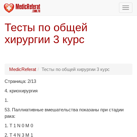
Пере
нави
Тесты по общей
хирургии 3 курс
MedicReferat
Тесты по общей хирургии 3 курс
Страница: 2/13
4. криохирургия
1.
53. Паллиативные вмешательства показаны при стадии
рака:
1. Т 1 N 0 M 0
2. T 4 N 3 M 1