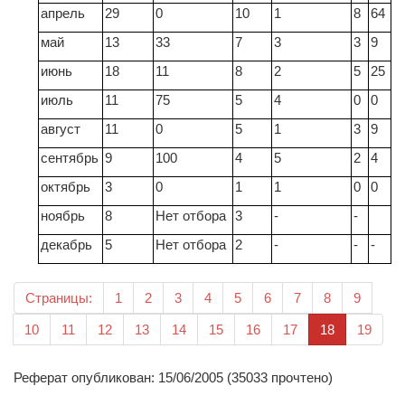
апрель
29
0
10
1
8
64
май
13
33
7
3
3
9
июнь
18
11
8
2
5
25
июль
11
75
5
4
0
0
август
11
0
5
1
3
9
сентябрь
9
100
4
5
2
4
октябрь
3
0
1
1
0
0
ноябрь
8
Нет отбора
3
-
-
декабрь
5
Нет отбора
2
-
-
-
Страницы:
1
2
3
4
5
6
7
8
9
(текущая)
10
11
12
13
14
15
16
17
18
19
Реферат опубликован: 15/06/2005 (35033 прочтено)