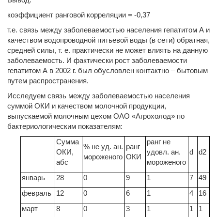
коэффициент ранговой корреляции = -0,37
т.е. связь между заболеваемостью населения гепатитом А и
качеством водопроводной питьевой воды (в сети) обратная,
средней силы, т. е. практически не может влиять на данную
заболеваемость. И фактически рост заболеваемости
гепатитом А в 2002 г. был обусловлен контактно – бытовым
путем распространения.
Исследуем связь между заболеваемостью населения
суммой ОКИ и качеством молочной продукции,
выпускаемой молочным цехом ОАО «Агрохолод» по
бактериологическим показателям:
Сумма
ранг не
% не уд. ан.
ранг
ОКИ,
удовл. ан.
d
d2
мороженого
ОКИ
абс
мороженого
январь
28
0
9
1
7
49
февраль
12
0
6
1
4
16
март
8
0
3
1
1
1