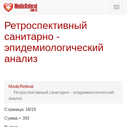
Пере
нави
Ретроспективный
cанитарно -
эпидемиологический
анализ
MedicReferat
Ретроспективный cанитарно - эпидемиологический
анализ
Страница: 18/19
Сумма = 393
Вывод: