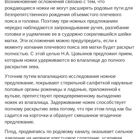
Возникновение осложнений связано с тем, что
рождающиеся ножки не могут расширять родовые пути для
безпрепятственного рождения объемистого плечевого
пояса и головки. Поэтому при ножных предлежаниях
нередко наблюдаются запрокидывание ручек, разгибание
головки и ущемление ее в судоржно сократившейся шейке
матки. Эти осложнения можно предупредить, если к
моменту изгнания плечевого пояса зев матки будет раскрыт
полностью. С этой целью Н.А. Цовьянов предложил прием,
которым ножки удерживаются во влагалище до полного
раскрытия зева.
Уточнив путем влагалищного исследования ножное
предлежание, покрывают стерильной салфеткой наружные
половые органы роженицы и ладонью, приложенной к
вульве, препятствуют преждевременному выпадению
ножек из влагалища. Задерживание ножек способствует
полному раскрытию зева потому, что при этом плод как бы
садится на корточки и образует смешанное ягодичное
предлежание.
Плод, продвигаясь по родовому каналу, оказывает сильное
давление на нервное крестцовое сплетение, усиливая