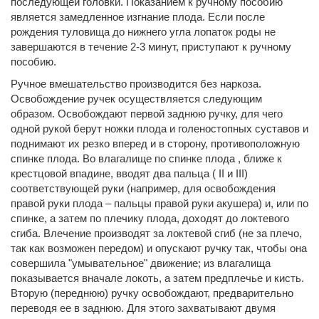
последующей головки. Показанием к ручному пособию
является замедленное изгнание плода. Если после
рождения туловища до нижнего угла лопаток роды не
завершаются в течение 2-3 минут, приступают к ручному
пособию.
Ручное вмешательство производится без наркоза.
Освобождение ручек осуществляется следующим
образом. Освобождают первой заднюю ручку, для чего
одной рукой берут ножки плода и голеностопных суставов и
поднимают их резко вперед и в сторону, противоположную
спинке плода. Во влагалище по спинке плода , ближе к
крестцовой впадине, вводят два пальца ( II и III)
соответствующей руки (например, для освобождения
правой руки плода – пальцы правой руки акушера) и, или по
спинке, а затем по плечику плода, доходят до локтевого
сгиба. Влечение производят за локтевой сгиб (не за плечо,
так как возможен передом) и опускают ручку так, чтобы она
совершила "умывательное" движение; из влагалища
показывается вначале локоть, а затем предплечье и кисть.
Вторую (переднюю) ручку освобождают, предварительно
переводя ее в заднюю. Для этого захватывают двумя