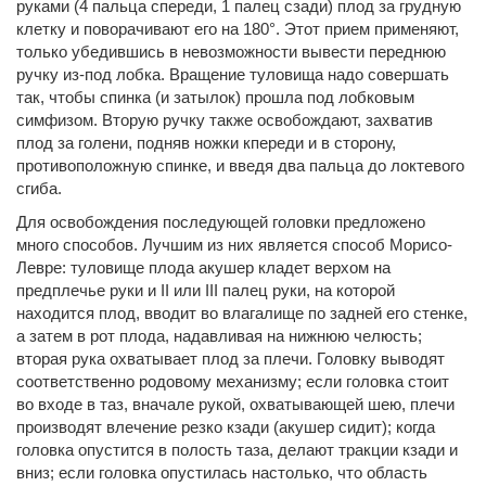
руками (4 пальца спереди, 1 палец сзади) плод за грудную
клетку и поворачивают его на 180°. Этот прием применяют,
только убедившись в невозможности вывести переднюю
ручку из-под лобка. Вращение туловища надо совершать
так, чтобы спинка (и затылок) прошла под лобковым
симфизом. Вторую ручку также освобождают, захватив
плод за голени, подняв ножки кпереди и в сторону,
противоположную спинке, и введя два пальца до локтевого
сгиба.
Для освобождения последующей головки предложено
много способов. Лучшим из них является способ Морисо-
Левре: туловище плода акушер кладет верхом на
предплечье руки и II или III палец руки, на которой
находится плод, вводит во влагалище по задней его стенке,
а затем в рот плода, надавливая на нижнюю челюсть;
вторая рука охватывает плод за плечи. Головку выводят
соответственно родовому механизму; если головка стоит
во входе в таз, вначале рукой, охватывающей шею, плечи
производят влечение резко кзади (акушер сидит); когда
головка опустится в полость таза, делают тракции кзади и
вниз; если головка опустилась настолько, что область