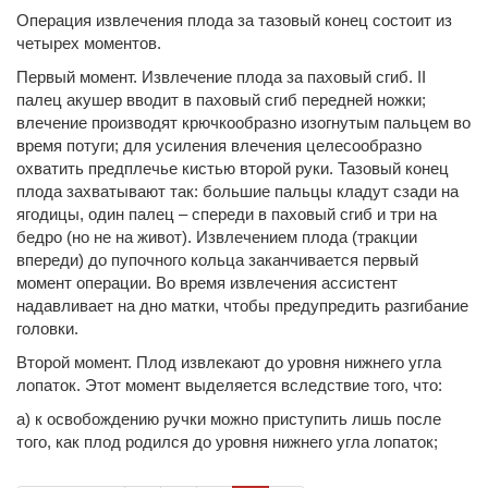
Операция извлечения плода за тазовый конец состоит из
четырех моментов.
Первый момент. Извлечение плода за паховый сгиб. II
палец акушер вводит в паховый сгиб передней ножки;
влечение производят крючкообразно изогнутым пальцем во
время потуги; для усиления влечения целесообразно
охватить предплечье кистью второй руки. Тазовый конец
плода захватывают так: большие пальцы кладут сзади на
ягодицы, один палец – спереди в паховый сгиб и три на
бедро (но не на живот). Извлечением плода (тракции
впереди) до пупочного кольца заканчивается первый
момент операции. Во время извлечения ассистент
надавливает на дно матки, чтобы предупредить разгибание
головки.
Второй момент. Плод извлекают до уровня нижнего угла
лопаток. Этот момент выделяется вследствие того, что:
а) к освобождению ручки можно приступить лишь после
того, как плод родился до уровня нижнего угла лопаток;