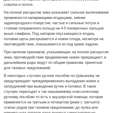
схватки и поткги.
На полное раскрытие зева указывает сильное выпячивание
промежности напирающими ягодицами, зияние
заднепрходного отверстия, частые и сильные потуги и
стояние пограничного кольца на 4-5 поперечных пальцев
выше симфиза. Под напором опускающихся ягодиц
половая щель раскрывается и ножки плода, несмотря на
противодействие, показываются из-под краев ладони.
При наличии признаков, указывающих на полное раскрытие
зева, противодействие продвижению ножек прекращают; в
дальнейшем роды ведут по общим правилам, принятым
для тазовых предлежаний.
В некоторых случаях ручное пособие по Цовьянову не
предупреждает преждевременного выпадания ножек и
затруднений при выведении ручек и головки. В таких
случаях переходят к так называемому классическому
ручному пособию то есть к акушерской помощи, которая
применяется на третьем и четвертом (реже с третьего)
этапах родов при тазовом предлежании; до пупка или
нижнего угла лопаток плод родится самостоятельно.