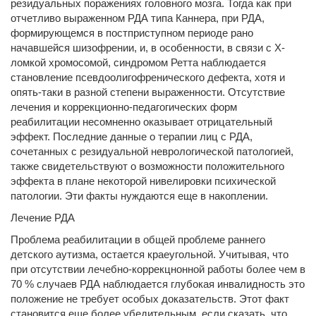
резидуальных поражениях головного мозга. Тогда как при
отчетливо выраженном РДА типа Каннера, при РДА,
формирующемся в постприступном периоде рано
начавшейся шизофрении, и, в особенности, в связи с Х-
ломкой хромосомой, синдромом Ретта наблюдается
становление псевдоолигофренического дефекта, хотя и
опять-таки в разной степени выраженности. Отсутствие
лечения и коррекционно-педагогических форм
реабилитации несомненно оказывает отрицательный
эффект. Последние данные о терапии лиц с РДА,
сочетанных с резидуальной неврологической патологией,
также свидетельствуют о возможности положительного
эффекта в плане некоторой нивелировки психической
патологии. Эти факты нуждаются еще в накоплении.
Лечение РДА
Проблема реабилитации в общей проблеме раннего
детского аутизма, остается краеугольной. Учитывая, что
при отсутствии лечебно-коррекцнонной работы более чем в
70 % случаев РДА наблюдается глубокая инвалидность это
положение не требует особых доказательств. Этот факт
становится еще более убедительным, если сказать, что