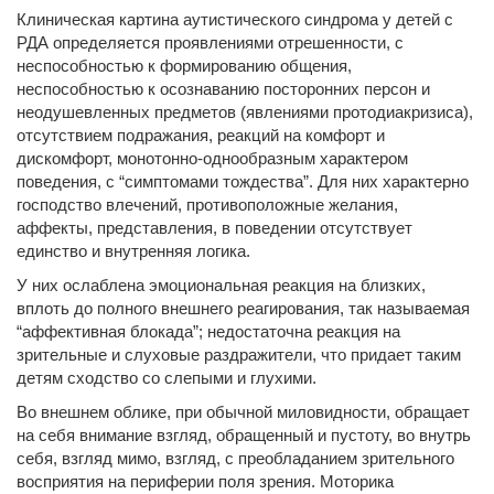
Клиническая картина аутистического синдрома у детей с
РДА определяется проявлениями отрешенности, с
неспособностью к формированию общения,
неспособностью к осознаванию посторонних персон и
неодушевленных предметов (явлениями протодиакризиса),
отсутствием подражания, реакций на комфорт и
дискомфорт, монотонно-однообразным характером
поведения, с “симптомами тождества”. Для них характерно
господство влечений, противоположные желания,
аффекты, представления, в поведении отсутствует
единство и внутренняя логика.
У них ослаблена эмоциональная реакция на близких,
вплоть до полного внешнего реагирования, так называемая
“аффективная блокада”; недостаточна реакция на
зрительные и слуховые раздражители, что придает таким
детям сходство со слепыми и глухими.
Во внешнем облике, при обычной миловидности, обращает
на себя внимание взгляд, обращенный и пустоту, во внутрь
себя, взгляд мимо, взгляд, с преобладанием зрительного
восприятия на периферии поля зрения. Моторика