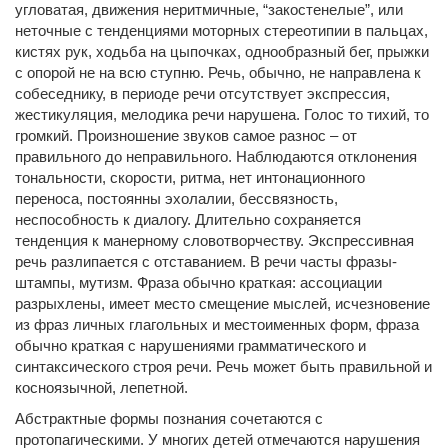
угловатая, движения неритмичные, “закостенелые”, или
неточные с тенденциями моторных стереотипии в пальцах,
кистях рук, ходьба на цыпочках, однообразный бег, прыжки
с опорой не на всю ступню. Речь, обычно, не направлена к
собеседнику, в периоде речи отсутствует экспрессия,
жестикуляция, мелодика речи нарушена. Голос то тихий, то
громкий. Произношение звуков самое разнос – от
правильного до неправильного. Наблюдаются отклонения
тональности, скорости, ритма, нет интонационного
переноса, постоянны эхолалии, бессвязность,
неспособность к диалогу. Длительно сохраняется
тенденция к манерному словотворчеству. Экспрессивная
речь разлипается с отставанием. В речи часты фразы-
штампы, мутизм. Фраза обычно краткая: ассоциации
разрыхлены, имеет место смещение мыслей, исчезновение
из фраз личных глагольных и местоименных форм, фраза
обычно краткая с нарушениями грамматического и
синтаксического строя речи. Речь может быть правильной и
косноязычной, лепетной.
Абстрактные формы познания сочетаются с
протопагическими. У многих детей отмечаются нарушения