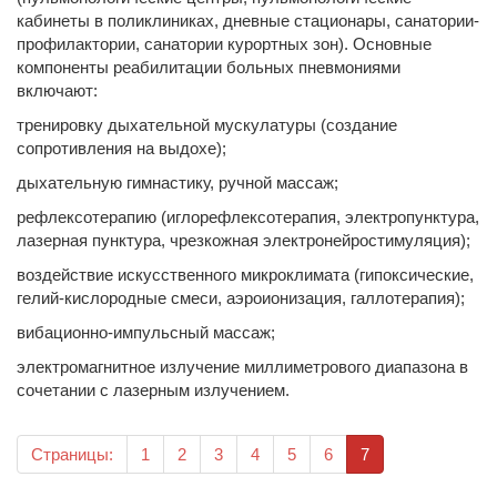
кабинеты в поликлиниках, дневные стационары, санатории-
профилактории, санатории курортных зон). Основные
компоненты реабилитации больных пневмониями
включают:
тренировку дыхательной мускулатуры (создание
сопротивления на выдохе);
дыхательную гимнастику, ручной массаж;
рефлексотерапию (иглорефлексотерапия, электропунктура,
лазерная пунктура, чрезкожная электронейростимуляция);
воздействие искусственного микроклимата (гипоксические,
гелий-кислородные смеси, аэроионизация, галлотерапия);
вибационно-импульсный массаж;
электромагнитное излучение миллиметрового диапазона в
сочетании с лазерным излучением.
(текущая)
Страницы:
1
2
3
4
5
6
7