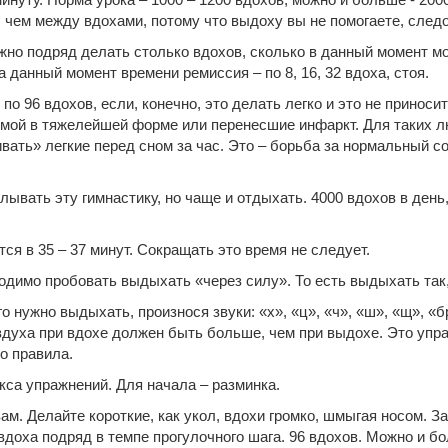
 чем между вдохами, потому что выдоху вы не помогаете, след
ужно подряд делать столько вдохов, сколько в данный момент м
на данный момент времени ремиссия – по 8, 16, 32 вдоха, стоя.
о 96 вдохов, если, конечно, это делать легко и это не приноси
мой в тяжелейшей форме или перенесшие инфаркт. Для таких лю
ивать» легкие перед сном за час. Это – борьба за нормальный с
вать эту гимнастику, но чаще и отдыхать. 4000 вдохов в день, 
я в 35 – 37 минут. Сокращать это время не следует.
одимо пробовать выдыхать «через силу». То есть выдыхать так
 нужно выдыхать, произнося звуки: «х», «ц», «ч», «ш», «щ», «б
здуха при вдохе должен быть больше, чем при выдохе. Это упр
о правила.
кса упражнений. Для начала – разминка.
вам. Делайте короткие, как укол, вдохи громко, шмыгая носом. 
4 вдоха подряд в темпе прогулочного шага. 96 вдохов. Можно и б