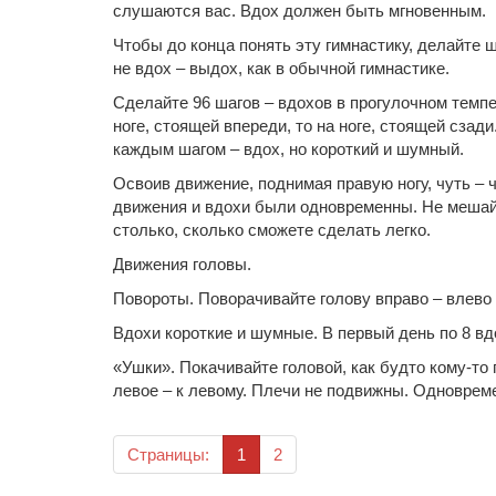
слушаются вас. Вдох должен быть мгновенным.
Чтобы до конца понять эту гимнастику, делайте ш
не вдох – выдох, как в обычной гимнастике.
Сделайте 96 шагов – вдохов в прогулочном темпе.
ноге, стоящей впереди, то на ноге, стоящей сзад
каждым шагом – вдох, но короткий и шумный.
Освоив движение, поднимая правую ногу, чуть – 
движения и вдохи были одновременны. Не мешайт
столько, сколько сможете сделать легко.
Движения головы.
Повороты. Поворачивайте голову вправо – влево 
Вдохи короткие и шумные. В первый день по 8 вд
«Ушки». Покачивайте головой, как будто кому-то 
левое – к левому. Плечи не подвижны. Одноврем
(текущая)
Страницы:
1
2