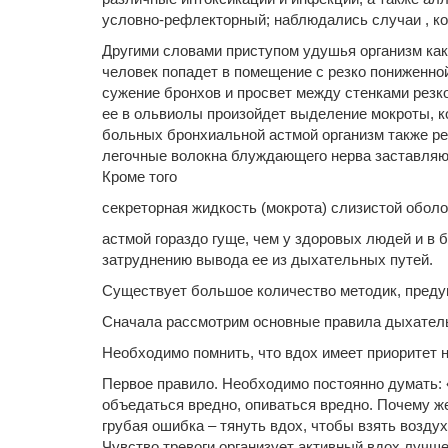
условно-рефлекторный; наблюдались случаи , ког
Другими словами приступом удушья организм ка
человек попадет в помещение с резко пониженной
сужение бронхов и просвет между стенками резк
ее в ольвиолы произойдет выделение мокроты, к
больных бронхиальной астмой организм также ре
легочные волокна блуждающего нерва заставляют
Кроме того
секреторная жидкость (мокрота) слизистой обол
астмой гораздо гуще, чем у здоровых людей и в 
затруднению вывода ее из дыхательных путей.
Существует большое количество методик, преду
Сначала рассмотрим основные правила дыхател
Необходимо помнить, что вдох имеет приоритет 
Первое правило. Необходимо постоянно думать: «
объедаться вредно, опиваться вредно. Почему же
грубая ошибка – тянуть вдох, чтобы взять воздух
Чувство тревоги организует активный вдох лучше