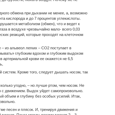
дного обмена при дыхании не менее, а, возможно
нта кислорода и до 7 процентов углекислоты.
рушается метаболизм (обмен), что и ведет к
газа в воздухе чрезвычайно мало- всего 0,03
еских реакций, которые проходят на клеточном
 – из альвеол легких – СО2 поступает в
вымывать» глубоким вдохом и глубоким выдохом
 в артериальной крови ее окажется не 6,5
ь,
й систем. Кроме того, следует дышать носом, так
колько угодно, – но лучше ртом, чем носом. Не
но с движением. Выдох уйдет самопроизвольно.
й объем и глубину без особых усилий. Итак,
звольно.
тме песен и плясок. И, тренируя движения и
00 вдохов. Пауза между дозами вдохов 2 – 3