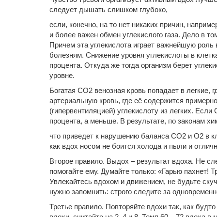
следует дышать слишком глубоко,
если, конечно, на то нет никаких причин, напри
и более важен обмен углекислого газа. Дело в то
Причем эта углекислота играет важнейшую роль в
болезням. Снижение уровня углекислоты в клетка
процента. Откуда же тогда организм берет углек
уровне.
Богатая СО2 венозная кровь попадает в легкие, г
артериальную кровь, где её содержится примерно
(гипервентиляцией) углекислоту из легких. Если 
процента, а меньше. В результате, по законам хи
что приведет к нарушению баланса СО2 и О2 в кл
как вдох носом не боится холода и пыли и отлич
Второе правило. Выдох – результат вдоха. Не сл
помогайте ему. Думайте только: «Гарью пахнет! 
Увлекайтесь вдохом и движением, не будьте ску
нужно запомнить: строго следите за одновремен
Третье правило. Повторяйте вдохи так, как будто
вдохи, считайте на 2, 4 и 8. Темп 60 – 72 вдоха 