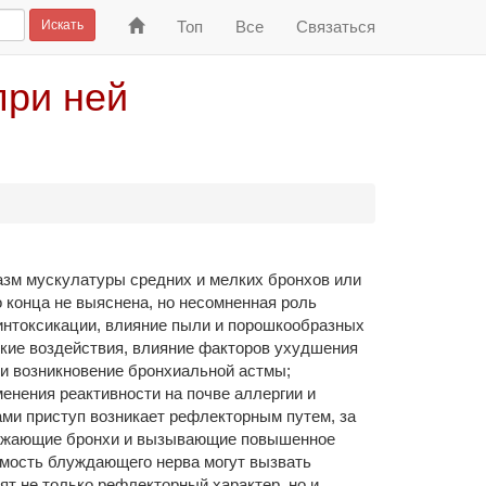
На
Искать
Топ
Все
Связаться
главную
при ней
азм мускулатуры средних и мелких бронхов или
 конца не выяснена, но несомненная роль
интоксикации, влияние пыли и порошкообразных
ские воздействия, влияние факторов ухудшения
 и возникновение бронхиальной астмы;
менения реактивности на почве аллергии и
ами приступ возникает рефлекторным путем, за
 сужающие бронхи и вызывающие повышенное
имость блуждающего нерва могут вызвать
ят не только рефлекторный характер, но и