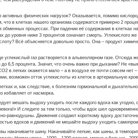
мер активных физических нагрузок? Оказывается, помимо кислоро
м, что в клетках нашего организма содержатся примерно 2 проце
 обменных процессах. При падении её содержания в клетках на
х до уровня ниже 3 процентов означает смерть. Углекислого же 
ислоту? Всё объясняется довольно просто. Она – продукт химич
де углекислый газ растворяется в альвеолярном газе. Отсюда же
 до 6,5 процента. Значит, что очень важно при дыхании? Не «
СО2 в легких окажется мало – а в воздухе ее почти совсем нет –
мии, возможен отток углекислоты из клеток в артериальную кров
етках и, как следствие, к болезням гормональной и дыхательно
но избавляет от насморка.
едует мешать выдоху уходить после каждого вдоха как угодно, с
Тревога!» И следите за тем только, чтобы вдох шел одновремен
чно-равнодушны. Движения создают короткому вдоху достаточны
ностью вдохов и движений не мешайте выдоху уходить самопрои
 вы накачиваете шину. Накачивайте легкие, как шины, в темпори
в минуту. Норма урока – 1000 – 1200 вдохов, можно и больше - 20