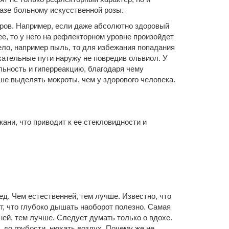
казе больному искусственной розы.
ров. Например, если даже абсолютно здоровый
е, то у него на рефлекторном уровне произойдет
ело, например пыль, то для избежания попадания
хательные пути наружу не повредив ольвиол. У
льность и гиперреакцию, благодаря чему
е выделять мокроты, чем у здорового человека.
ани, что приводит к ее стекловидности и
ед. Чем естественней, тем лучше. Известно, что
т, что глубоко дышать наоборот полезно. Самая
ней, тем лучше. Следует думать только о вдохе.
 до грубости, нюхать воздух. Почему же не