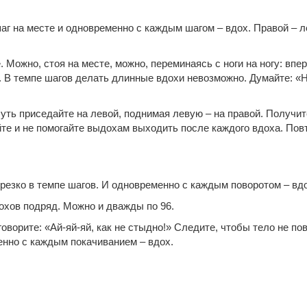
аг на месте и одновременно с каждым шагом – вдох. Правой – лев
 Можно, стоя на месте, можно, переминаясь с ноги на ногу: впер
и. В темпе шагов делать длинные вдохи невозможно. Думайте: «Н
чуть приседайте на левой, поднимая левую – на правой. Получит
е и не помогайте выдохам выходить после каждого вдоха. Повт
резко в темпе шагов. И одновременно с каждым поворотом – вдо
охов подряд. Можно и дважды по 96.
говорите: «Ай-яй-яй, как не стыдно!» Следите, чтобы тело не по
енно с каждым покачиванием – вдох.