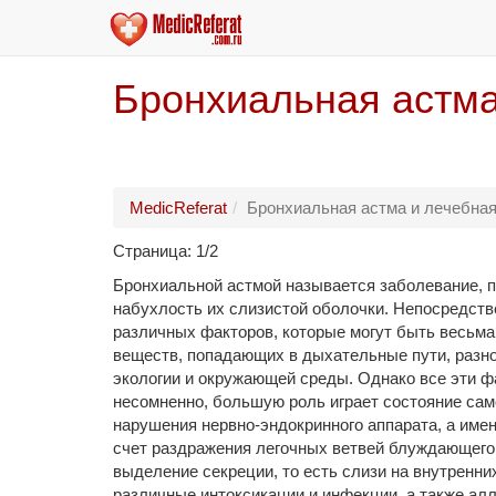
Бронхиальная астма
MedicReferat
Бронхиальная астма и лечебная
Страница: 1/2
Бронхиальной астмой называется заболевание, п
набухлость их слизистой оболочки. Непосредств
различных факторов, которые могут быть весьма
веществ, попадающих в дыхательные пути, разно
экологии и окружающей среды. Однако все эти ф
несомненно, большую роль играет состояние само
нарушения нервно-эндокринного аппарата, а име
счет раздражения легочных ветвей блуждающего
выделение секреции, то есть слизи на внутренн
различные интоксикации и инфекции, а также алл