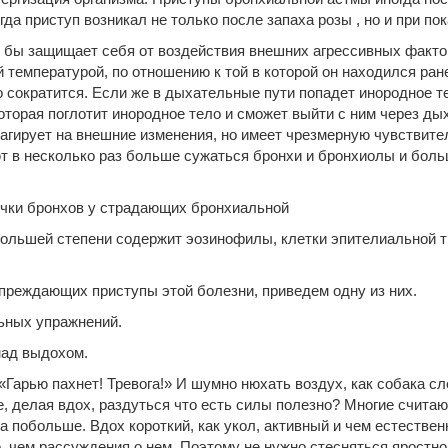
да приступ возникал не только после запаха розы , но и при по
к бы защищает себя от воздействия внешних агрессивных факто
 температурой, по отношению к той в которой он находился ране
о сократится. Если же в дыхательные пути попадет инородное т
оторая поглотит инородное тело и сможет выйти с ним через ды
агирует на внешние изменения, но имеет чрезмерную чувствите
 в несколько раз больше сужаться бронхи и бронхиолы и больш
очки бронхов у страдающих бронхиальной
большей степени содержит эозинофилы, клетки эпителиальной тк
преждающих приступы этой болезни, приведем одну из них.
ьных упражнений.
над выдохом.
Гарью пахнет! Тревога!» И шумно нюхать воздух, как собака сл
, делая вдох, раздуться что есть силы полезно? Многие считаю
а побольше. Вдох короткий, как укол, активный и чем естествен
, чем рассуждения о нем. Поэтому не нужно стесняться яростно,