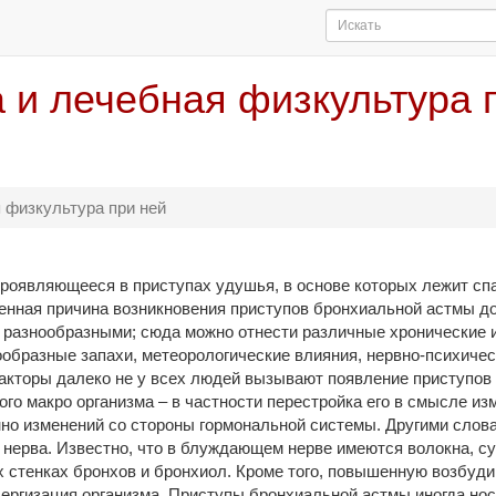
 и лечебная физкультура 
 физкультура при ней
роявляющееся в приступах удушья, в основе которых лежит сп
енная причина возникновения приступов бронхиальной астмы до
 разнообразными; сюда можно отнести различные хронические 
образные запахи, метеорологические влияния, нервно-психиче
акторы далеко не у всех людей вызывают появление приступов
го макро организма – в частности перестройка его в смысле из
нно изменений со стороны гормональной системы. Другими слов
 нерва. Известно, что в блуждающем нерве имеются волокна,
их стенках бронхов и бронхиол. Кроме того, повышенную возбуд
ергизация организма. Приступы бронхиальной астмы иногда нос