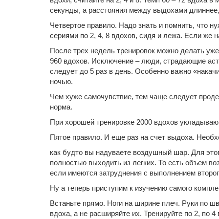
секунды, а расстояния между выдохами длиннее,
Четвертое правило. Надо знать и помнить, что н
сериями по 2, 4, 8 вдохов, сидя и лежа. Если же 
После трех недель тренировок можно делать уже п
960 вдохов. Исключение – люди, страдающие аст
следует до 5 раз в день. Особенно важно «накач
ночью.
Чем хуже самочувствие, тем чаще следует проделы
норма.
При хорошей тренировке 2000 вдохов укладываютс
Пятое правило. И еще раз на счет выдоха. Необх
как будто вы надуваете воздушный шар. Для этого
полностью выходить из легких. То есть объем во
если имеются затруднения с выполнением второг
Ну а теперь приступим к изучению самого компле
Встаньте прямо. Ноги на ширине плеч. Руки по ш
вдоха, а не расширяйте их. Тренируйте по 2, по 