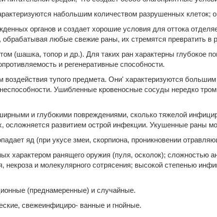
арактеризуются набольшим количеством разрушенных клеток; 
жденных органов и создает хорошие условия для оттока отделя
, обрабатывая любые свежие раны, их стремятся превратить в 
м (шашка, топор и др.). Для таких ран характерны глубокое по
опротивляемость и регенеративные способности.
 воздействия тупого предмета. Они' характеризуются большим
знеспособности. Ушибленные кровеносные сосуды нередко тро
ширными и глубокими повреждениями, сколько тяжелой инфици
гих, осложняется развитием острой инфекции. Укушенные раны м
опадает яд (при укусе змеи, скорпиона, проникновении отравляю
ых характером ранящего оружия (пуля, осколок); сложностью а
я, некроза и молекулярного сотрясения; высокой степенью инф
ционные (преднаме­ренные) и случайные.
ские, свежеинфициро- ванные и гнойные.