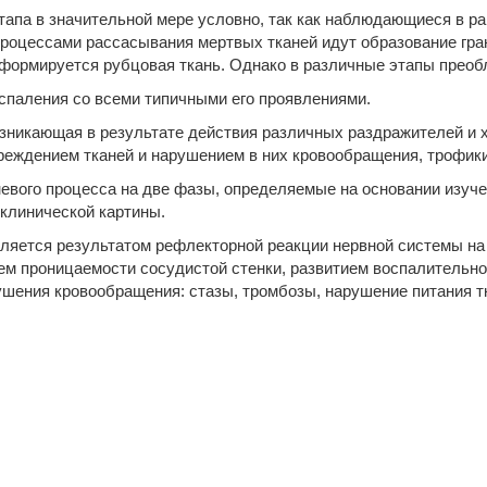
апа в значительной мере условно, так как наблюдающиеся в ран
роцес­сами рассасывания мертвых тканей идут образование гра
формируется рубцовая ткань. Однако в различные этапы преоб
оспаления со всеми типичными его проявлениями.
возникающая в результате действия различных раздражителей и
реждением тканей и нарушением в них кровообращения, трофики
евого процесса на две фазы, определяемые на основании изуч
 клинической картины.
ляется резуль­татом рефлекторной реакции нервной системы на
м проницае­мости сосудистой стенки, развитием воспалительно
е­ния кровообращения: стазы, тромбозы, нарушение питания тк