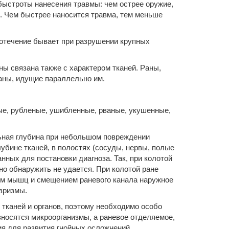
 быстроты нанесения травмы: чем острее оружие,
. Чем быстрее наносится травма, тем меньше
вотечение бывает при разрушении крупных
ны связана также с характером тканей. Раны,
аны, идущие параллельно им.
ые, рубленые, ушибленные, рваные, укушенные,
льная глубина при небольшом повреждении
убине тканей, в по­лостях (сосуды, нервы, полые
нных для постановки диагноза. Так, при колотой
но обнаружить не удается. При колотой ране
ем мышц и смещением раневого канала наружное
вризмы.
тканей и органов, поэтому необходимо особо
вносятся микроорганизмы, а раневое отделяемое,
ия для развития гнойных осложнений.