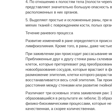
4. По отношению к полостям тела (полости череп
представляют значительно большую опасность в
расположенных в них органов.
5. Выделяют простые и осложненные раны, при к
мягких тканей с повреждением кости, полых орган
Течение раневого процесса
Развитие изменений в ране определяется происх
лимфоизлияния. Кроме того, в раны, даже чистые
При заживлении ран происходит рассасывание м
Приближенные друг к другу стенки раны склеива
клеток, которые претерпевают ряд преобразован
новообразования сосудов, которые врастают в ф
размножение эпителия, клетки которого разраст
восстанавливается весь слой эпителия. Так про
расстояния между стенками или развитие гнойно
Различают три основных этапа заживления ран: 1
образовавшийся в результате их гибели; 3) обр
физико-биохимическими процессами, которые не 
качественная, а скорее количественная.