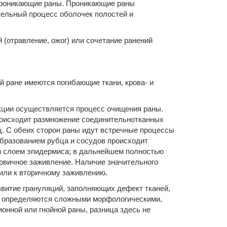
непроникающие раны. Проникающие раны
тельный процесс оболочек полостей и
(отравление, ожог) или сочетание ранений
й ране имеются погибающие ткани, крова- и
кции осуществляется процесс очищения раны.
происходит размножение соединительнотканных
ц. С обеих сторон раны идут встречные процессы
образованием рубца и сосудов происходит
им слоем эпидермиса; в дальнейшем полностью
ервичное заживление. Наличие значительного
 или к вторичному заживлению.
азвитие грануляций, заполняющих дефект тканей,
ны определяются сложными морфологическими,
нной или гнойной раны, разница здесь не