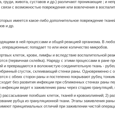
а, груди, живота, суставов и др.) различают проникающие ; и 
 связи с возможностью повреждения или вовлечения в воспали
оторых имеется какое-либо дополнительное повреждение тканей 
ов и др.
одящими в ней процессами и общей реакцией организма. В любо
, операцион­ные; попадает то или иное количество микробов.
ертвых клеток, крови, лимфы и вследствие воспалительной реа
ются (первичная склейка). Наряду с этими процессами в ране 
ий и превращаются в волокнистую соединительную ткань - рубе
ибринный сгусток, склеивающий стенки раны. Одновременно с 
аются с обеих сторон раны и постепенно покрывают рубец тонк
исходит без развития инфекции при сближенных стенках раны п
й инфекции ведет к заживлению раны через стадию грануляций,
) рассасывание погибших клеток, тканей и кровоизлияний; 2) р
азование рубца из грануляционной ткани. Этапы заживления ра
имеют принципиальных отличий при заживлении чистой операцио