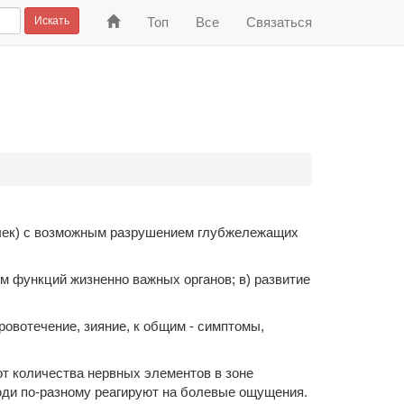
На
Искать
Топ
Все
Связаться
главную
очек) с возможным разрушением глубжележащих
м функций жизненно важных органов; в) развитие
овотечение, зияние, к общим - симптомы,
от количества нервных элементов в зоне
люди по-разному реагируют на болевые ощущения.