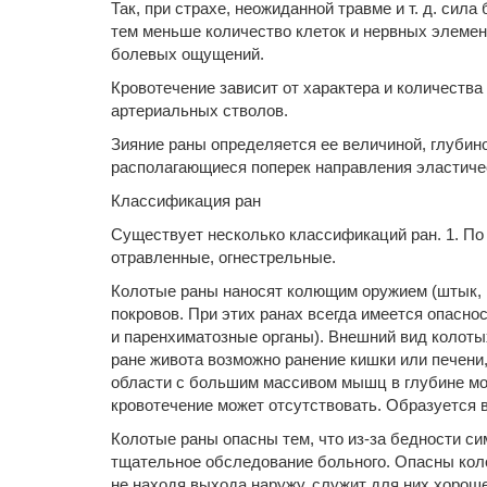
Так, при страхе, неожиданной травме и т. д. си
тем меньше количество клеток и нервных элемен
болевых ощущений.
Кровотечение зависит от характера и количеств
артериальных стволов.
Зияние раны определяется ее величиной, глубино
располагающиеся поперек направления эластиче
Классификация ран
Существует несколько классификаций ран. 1. По
отравленные, огнестрельные.
Колотые раны наносят колющим оружием (штык, и
покровов. При этих ранах всегда имеется опасно
и паренхиматозные органы). Внешний вид колотых
ране живота возможно ранение кишки или печени,
области с большим массивом мышц в глубине мо
кровотечение может отсутствовать. Образуется
Колотые раны опасны тем, что из-за бедности с
тщательное обследование больного. Опасны коло
не находя выхода наружу, служит для них хороше