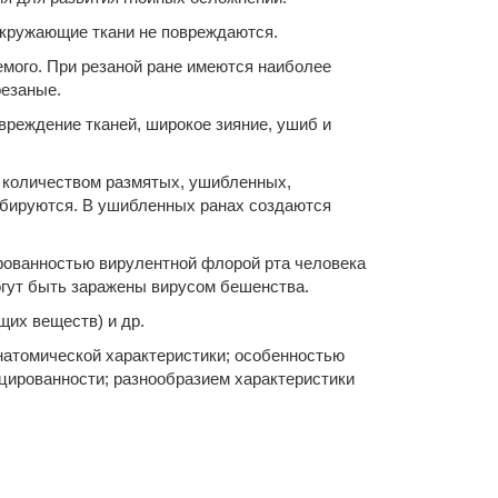
окружающие ткани не повреждаются.
емого. При резаной ране имеются наиболее
резаные.
вреждение тканей, широкое зияние, ушиб и
 количеством размятых, ушибленных,
мбируются. В ушибленных ранах создаются
рованностью вирулентной флорой рта человека
огут быть заражены вирусом бешенства.
щих веществ) и др.
натомической характеристики; особенностью
ицированности; разнообразием характеристики