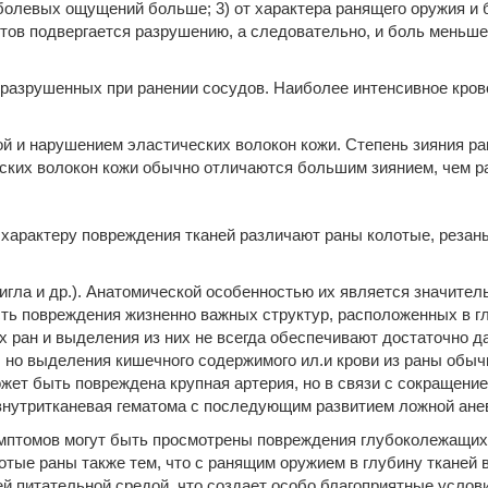
ла болевых ощущений больше; 3) от характера ранящего оружия и
тов подвергается разрушению, а следовательно, и боль меньше
а разрушенных при ранении сосудов. Наиболее интенсивное кро
й и нарушением эластических волокон кожи. Степень зияния ра
ских волокон кожи обычно отличаются большим зиянием, чем р
 характеру повреждения тканей различают раны колотые, резан
гла и др.). Ана­томической особенностью их является значите
сть повреж­дения жизненно важных структур, расположенных в гл
 ран и выделения из них не всегда обеспечивают достаточно да
 но выделения кишечного содержимого ил.и крови из раны обыч
жет быть повреждена крупная артерия, но в связи с сокращени
 внутритканевая гематома с последующим развитием ложной ане
имптомов могут быть просмотрены повреждения глубоколежащих 
тые раны также тем, что с ранящим оружием в глубину тканей 
й питательной средой, что создает особо благоприятные услов