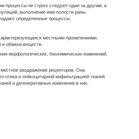
е процессы не строго следуют один за другим, а
нуляций, выполне­ние ими полости раны.
ладают опреде­ленные процессы.
 характеризующаяся местными проявлениями.
 и обмена веществ.
ения морфологических, биохимических изменений,
 местное раздражение ре­цепторов. Она
го отека и лейкоцитарной инфильтрацией тканей.
аней и деге­неративные изменения в них.