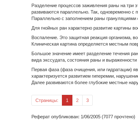
Разделение процессов заживления раны на три эт
развиваются параллельно. Так, одновременно с п
Параллельно с заполнением раны грануляциями 
Для гнойных ран характерно развитие картины в
Воспаление. Это защитная реакция организма, 
Клиническая картина определяется местным пов
Большое значение имеет разделение течения ран
вида экссудата, состояния раны и выраженности
Первая фаза (фаза очищения, или гидратации) яв
характеризуется развитием гиперемии, нарушение
Далее развиваются более глубокие местные наруш
(текущая)
Страницы:
1
2
3
Реферат опубликован: 1/06/2005 (7077 прочтено)