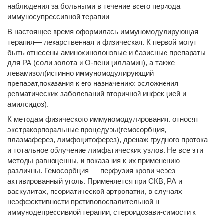
наблюдения за больными в течение всего периода
иммуносупрессивной терапии.
В настоящее время оформилась иммуномодулирующая
терапия— лекарственная и физическая. К первой могут
быть отнесены аминохинолоновые и базисные препараты
для РА (соли золота и О-пеницилламин), а также
левамизол(истинно иммуномодулирующий
препарат,показания к его назначению: осложнения
ревматических заболеваний вторичной инфекцией и
амилоидоз).
К методам физического иммуномодулирования. относят
экстракорпоральные процедуры(гемосорбция,
плазмаферез, лимфоцитоферез), дренаж грудного протока
и тотальное облучение лимфатических узлов. Не все эти
методы равноценны, и показания к их применению
различны. Гемосорбция — перфузия крови через
активированный уголь. Применяется при СКВ, РА и
васкулитах, псориатической артропатии, в случаях
неэффсктивности противовоспалительной н
иммунодепрессивиой терапии, стероидозави-симости к