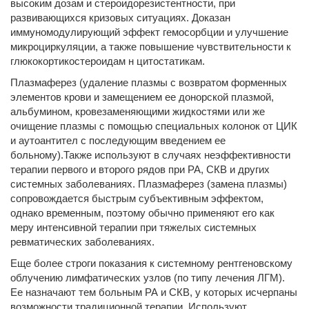
высоким дозам и стероидорезистентности, при
развивающихся кризовых ситуациях. Доказан
иммуномодулирующий эффект гемосорбции и улучшение
микроциркуляции, а также повышение чувствительности к
глюкокортикостероидам н цитостатикам.
Плазмаферез (удаление плазмы с возвратом форменных
элементов крови и замещением ее донорской плазмой,
альбумином, кровезаменяющими жидкостями или же
очищение плазмы с помощью специальных колонок от ЦИК
и аутоантител с последующим введением ее
больному).Также используют в случаях неэффективности
терапии первого и второго рядов при РА, СКВ и других
системных заболеваниях. Плазмаферез (замена плазмы)
сопровождается быстрым субъективным эффектом,
однако временным, поэтому обычно применяют его как
меру интенсивной терапии при тяжелых системных
ревматических заболеваниях.
Еще более строги показания к системному рентгеновскому
облучению лимфатических узлов (по типу лечения ЛГМ).
Ее назначают тем больным РА и СКВ, у которых исчерпаны
возможности традиционной терапии. Используют