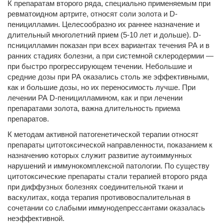
К препаратам второго ряда, специально применяемым при
ревматоидном артрите, относят соли золота и D-
пеницилламин. Целесообразно их раннее назначение и
длительный многолетний прием (5-10 лет и дольше). D-
псницилламин показан при всех вариантах течения РА и в
ранних стадиях болезни, а при системной склеродермии —
при быстро прогрессирующем течении. Небольшие и
средние дозы при РА оказались столь же эффективными,
как и большие дозы, но их переносимость лучше. При
лечении РА D-пеницилламином, как и при лечении
препаратами золота, важна длительность приема
препаратов.
К методам активной патогенетической терапии относят
препараты цитотоксической направленности, показанием к
назначению которых служит развитие аутоиммунных
нарушений и иммунокомплексной патологии. По существу
цитотоксические препараты стали терапией второго ряда
при диффузных болезнях соединительной ткани и
васкулитах, когда терапия противовоспалительная в
сочетании со слабыми иммунодепрессантами оказалась
неэффективной.