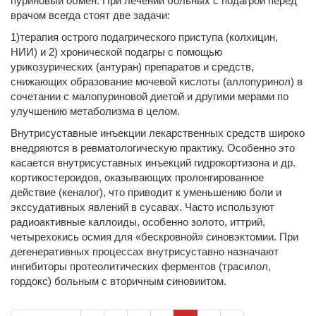
пуриновый обмен. При лечении больных с подагрой перед
врачом всегда стоят две задачи:
1)терапия острого подагрического приступа (колхицин,
НИИ) и 2) хронической подагры с помощью
урикозурических (антуран) препаратов и средств,
снижающих образование мочевой кислоты (аллопуринол) в
сочетании с малопуриновой диетой и другими мерами по
улучшению метаболизма в целом.
Внутрисуставные инъекции лекарственных средств широко
внедряются в ревматологическую практику. Особенно это
касается внутрисуставных инъекций гидрокортизона и др.
кортикостероидов, оказывающих пролонгированное
действие (кеналог), что приводит к уменьшению боли и
экссудативных явлений в сусавах. Часто используют
радиоактивные каллоиды, особенно золото, иттрий,
четырехокись осмия для «бескровной» синовэктомии. При
дегенеративных процессах внутрисуставно назначают
ингибиторы протеолитических ферментов (трасилол,
гордокс) больным с вторичным синовиитом.