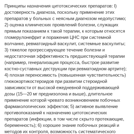
Принципы назначения цитотоксических препаратов: I)
достоверность диагноза, поскольку применение этих
препаратов у больных с неясным диагнозом недопустимо;
2) оценка клинических проявлений болезни, служащих
прямым показанием к такой терапии, к которым относятся
гломерулонефрит и поражения ЦНС при системной
волчанке, ревматоидный васкулит, системные васкулиты;
3) тяжелое прогрессирующее течение болезни и
недостаточная эффективность предшествующей терапии
(например, генерализация процесса, быстрое развитие
костно-суставных деструкции при ревматоидном артрите);
4) плохая переносимость (повышенная чувствительность)
глюкокортикостероидов при развитии стероидной
зависимости от высокой ежедневной поддерживающей
дозы (15—20 мг преднизолона и выше), длительное
применение которой чревато возникновением побочных
фармакологических эффектов; 5) активное выявление
противопоказаний к назначению цитотоксических
препаратов (инфекции, в том числе скрыто протекающие,
беременность); 6) хорошее знание побочных реакций и
методов их контроля, возможность систематического