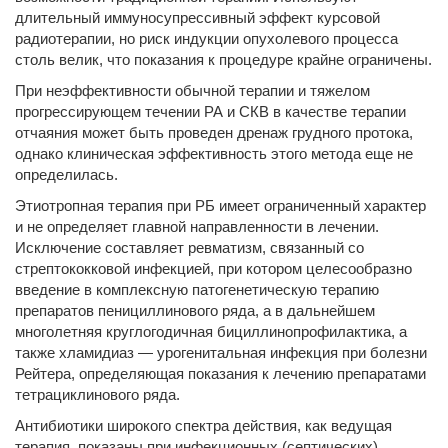
длительный иммуносупрессивный эффект курсовой
радиотерапии, но риск индукции опухолевого процесса
столь велик, что показания к процедуре крайне ограничены.
При неэффективности обычной терапии и тяжелом
прогрессирующем течении РА и СКВ в качестве терапии
отчаяния может быть проведен дренаж грудного протока,
однако клиническая эффективность этого метода еще не
определилась.
Этиотропная терапия при РБ имеет ограниченный характер
и не определяет главной направленности в лечении.
Исключение составляет ревматизм, связанный со
стрептококковой инфекцией, при котором целесообразно
введение в комплексную патогенетическую терапию
препаратов пенициллинового ряда, а в дальнейшем
многолетняя круглогодичная бициллинопрофилактика, а
также хламидиаз — урогенитальная инфекция при болезни
Рейтера, определяющая показания к лечению препаратами
тетрациклинового ряда.
Антибиотики широкого спектра действия, как ведущая
терапия, показаны при инфекционных (септических)