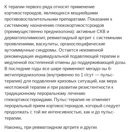
К терапии первого ряда относят применение
кортикостероидов, являющихся мощнейшими
противовоспалительными препаратами. Показания к
системному назначению глюкокортикостсроидов
(преимущественно преднизолона): активные СКВ и
дерматополимиозит, ревматоидный артрит с системными
проявлениями, васкулиты, органоспецифические
аутоиммунные синдромы. Остается неизменной
рекомендация индивидуальной подавляющей терапии и
медленной постепенной отмены до поддерживающей дозы.
В последние годы все шире применяют мегадо-зы 6-
метилпреднизолона (внутривенно по 1 г/сут — пульс-
терапия) для подавления кризовых ситуаций, как мера
неотложной терапии и при развитии резистентности к
традиционному пероральному лечению
глюкортикостероидами. Пульс-терапия не отменяет
пероральный прием кортикостероидов, который следует
продолжать с той же интенсивностью, как и до пульс-
терапии.
Наконец, при ревматоидном артрите и других