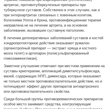
артритах, противотуберкулезные препараты при
туберкулезе суставов. Собственно в этих случаях, как и
при энтероартритах связанных с язвенным колитом,
болезнями Уппла и Крона, противоинфекционная терапия
направлена не на лечение артрита, а на основное
заболевание, вызвавшее суставную патологию.
В лечении дегенеративных заболеваний суставов и костей
хондропротекторное действие оказывают румалон
(органотропный препарат — экстракт хряща и костного
мозга телят) и артепарон (полисульфатированный
гликозаминогликан).
Заметное улучшение отмечают при местном применении на
суставы криотерапии, аппликаций диметилсульфоксида,
мазей, содержащих НПП, димексида, которые оказывают
не только местное противовоспалительное действие, но и
потенцируют эффект других препаратов антиартрозного
или противовоспалительного свойства.
Среди большой группы противоревматических препаратов
особое место занимают средства, контролирующие