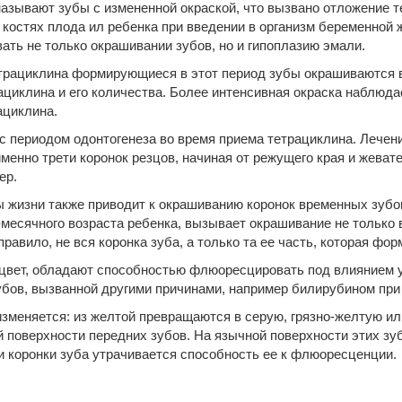
зывают зубы с измененной окраской, что вызвано отложение те
 костях плода ил ребенка при введении в организм беременной
ать не только окрашивании зубов, но и гипоплазию эмали.
трациклина формирующиеся в этот период зубы окрашиваются в 
рациклина и его количества. Более интенсивная окраска наблюд
ациклина.
с перио­дом одонтогенеза во время приема тетрациклина. Лечен
именно трети коронок резцов, начиная от режущего края и жеват
ер.
 жизни также приводит к окрашиванию коронок временных зубо
-месячного возраста ребенка, вызывает окрашивание не только 
авило, не вся коронка зуба, а только та ее часть, которая фор
цвет, обладают способностью флюоресцировать под влиянием 
бов, вызванной другими причинами, например билирубином при
зменя­ется: из желтой превращаются в серую, грязно-желтую и
поверхности передних зубов. На язычной поверхности этих зуб
и коронки зуба утрачивается способность ее к флюоресценции.