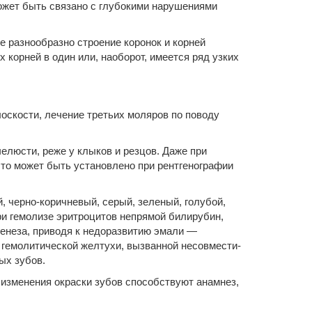
ожет быть связано с глубокими нарушениями
 разнообразно строение коронок и корней
 корней в один или, наоборот, имеется ряд узких
лоскости, лечение третьих моляров по поводу
елюсти, реже у клыков и резцов. Даже при
что может быть установлено при рентгенографии
 черно-коричневый, серый, зеленый, голубой,
и гемолизе эритроцитов непрямой билирубин,
генеза, приводя к недоразвитию эмали —
е гемолитической желтухи, вызванной несовмести­
ых зубов.
изменения окраски зубов способствуют анамнез,