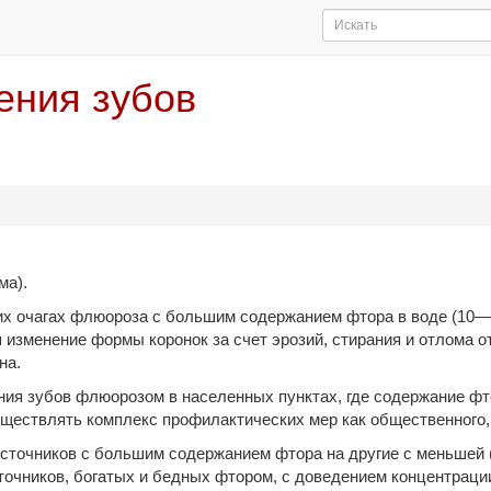
ения зубов
ма).
х очагах флюороза с большим содержанием фтора в воде (10—2
изменение формы коронок за счет эрозий, стирания и отлома о
на.
ия зубов флюорозом в населенных пунктах, где содержание ф
существлять комплекс профилак­тических мер как общественного,
сточников с большим содержанием фтора на другие с меньшей 
очников, бога­тых и бедных фтором, с доведением концентрации