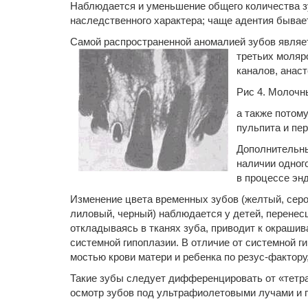
Наблюдается и уменьшение общего количества зу
наследственного характера; чаще адентия бывае
Самой распространенной аномалией зубов являет
третьих моляр
каналов, анас
Рис 4. Молочны
а также потом
пульпита и пе
Дополнительны
наличии одног
в процессе эн
Изменение цвета временных зубов (желтый, серо
лиловый, черный) наблюдается у детей, перене
откладываясь в тканях зуба, приводит к окрашив
системной гипоплазии. В отличие от системной г
мостью крови матери и ребенка по резус-фактору
Такие зубы следует дифференцировать от «тетра
осмотр зубов под ультрафиолетовыми лучами и 