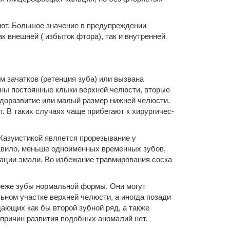
ют. Большое значение в предупреждении
 внешней ( избыток фтора), так и внутренней
 зачатков (ретенция зуба) или вызвана
ены постоянные клыки верхней челюсти, вторые
едоразвитие или малый размер нижней челюсти.
. В таких случаях чаще прибегают к хирургичес­
Казуистикой является прорезывание у
авило, меньше одноименных временных зубов,
зации эмали. Во избежание травмирования соска
реже зубы нормальной формы. Они могут
ном участке верхней че­люсти, а иногда позади
ающих как бы второй зубной ряд, а также
причин развития подобных аномалий нет.