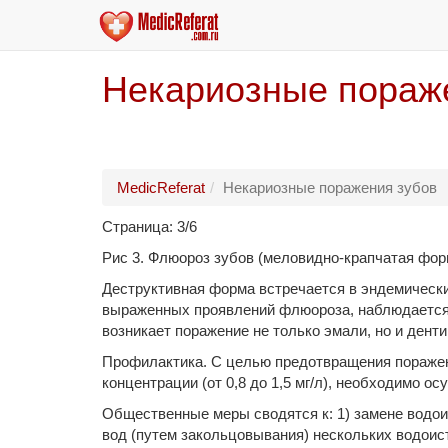
Некариозные пораж
MedicReferat
Некариозные поражения зубов
Страница: 3/6
Рис 3. Флюороз зубов (меловидно-крапчатая фор
Деструктивная форма встречается в эндемически
выражен­ных проявлений флюороза, наблюдается 
возникает поражение не только эмали, но и денти
Профилактика. С целью предотвращения поражен
концентрации (от 0,8 до 1,5 мг/л), необходимо о
Общественные меры сводятся к: 1) замене водои
вод (путем закольцовывания) нескольких водоист