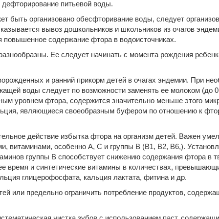
ь дефторирование питьевой воды.
жет быть организовано обесфторивание воды, следует организо
казывается вывоз дошкольников и школьников из очагов эндеми
ся повышенное содержание фтора в водоисточниках.
зно­образны. Ее следует начинать с момента рождения ребенка
рож­денных и ранний прикорм детей в очагах эндемии. При нео
ащей воды следует по возможности заменять ее молоком (до 0,
ным уровнем фтора, содер­жится значительно меньше этого мик
льция, являющиеся своеобразным буфером по отношению к фтор
тельное действие избытка фтора на организм детей. Важен уме
и, витаминами, особенно А, С и группы В (B1, B2, B6,). Устано
минов группы В спо­собствует снижению содержания фтора в тв
ее время и синтетические витамины в количествах, превышающ
льция глицерофосфата, кальция лактата, фитина и др.
тей или предельно ограничить потребление продуктов, содержа
стематическая чистка зубов с использованием паст, содержащ