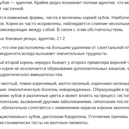
бов — адентия. Крайне редко возникает полная адентия, что м
т частичной.
ся изменение формы, числа и величины корней зубов. Наиболее
ов. Корни их часто искривлены, наблюдается
слияние нескольких
томозирующих между собой. В связи с этим обстоятельством,
е боковые резцы, адентия, 2 I 2
у, что они расположены на большем удалении от сагиттальной п
риодонтита всегда вызывает значительные трудности.
й второй корень нередко бывает у второго премоляра верхней ч
о корня не исключается образова­ние дополнительных каналов, 
додонтического вмешательства.
-желтый, темно-коричневый, желто-зеленый, коричнево-зеленый,
сших гемолитическую болезнь новорожденных. Образующийся пр
анию зубов в различные цвета и может влиять на процесс гисто
ипоплазии, вызванной другими заболеваниями, гипоплазия посл
, обязательно сочетается с изменением окраски коронок молочн
циклиновых» зубов, дисплазии Капдепона. Уточнению причины 
гистохимически тесты на желчные пигменты.