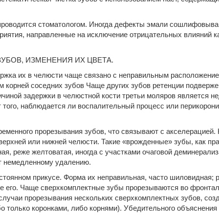
проводится стоматологом. Иногда дефекты эмали сошлифовыва
ятия, направленные на исключение отрицательных влияний как
УБОВ, ИЗМЕНЕНИЯ ИХ ЦВЕТА.
жка их в челюсти чаще связано с неправильным расположением
м корней соседних зубов Чаще других зубов ретенции подверж
чиной задержки в челюстной кости третьи моляров является н
 того, наблюдается ли воспалительный процесс или перикоронит
менного прорезывания зубов, что связывают с акселерацией. 
ерхней или нижней челюсти. Такие «врожденные» зубы, как пр
ная, реже желтоватая, иногда с участками очаговой деминерали
ат немедленному удалению.
тоянном прикусе. Форма их неправильная, часто шиловидная; 
е его. Чаще сверхкомплектные зубы прорезываются во фронталь
случаи прорезывания нескольких сверхкомплектных зубов, созд
о только коронками, либо корнями). Убедительного объяснения 