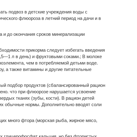
вать подвоз в детские учреждения воды с
ческого флюороза в летний период на дачи и в
 и до окончания сроков минерализации
бходимости прикорма следует избегать введения
5—1 л в день) и фруктовыми соками.; В молоке
роэлемента, чем в потребляемой детьми воде.
у, а также витамины и другие питательные
лый подбор продуктов (сбалансированный рацион
влено. что при флюорозе нарушается усвоение
ердых тканях (зубы, кости). В рацион детей
их обычные нормы. Дополни­тельно вводят соли
щих много фтора (морская рыба, жирное мясо,
их глицерофосфат кальция, но без фтористых