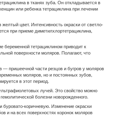
трациклина в тканях зуба. Он откладывается в
 женщин или ребенка тетрациклина при лечении
желтый цвет. Интенсивность окраски от светло-
ается при приеме диметилхлортетрациклина,
ие беременной тетрациклином приводит к
ельной поверхности моляров. Полагают, что
в — пришеечной части резцов и бугров у моляров
временных моляров, но и постоянных зубов,
мируется в этот период.
ультрафиолетовых лучей. Это свойство можно
 гемолитической болезни новорожденного.
ли буровато-коричневую. Изменение окраски
ов и на всех поверхностях коронок моляров