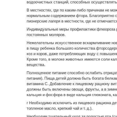
водоочистных стан­ций, способных осуществлят
В местностях, где по каким-либо причинам не мо
нормальным содержа­нием фтора. Благоприятно с
пионерские лагеря в местности, где не отмечает
Индивидуальные меры профилактики флюороза ра
постоянных моляров.
Нежелательны искусственное вскармливание ново
в пищу ребенка большого количества фторсодерж
коз и коров, даже потребляющих воду с повышен
Кроме того, в молоке животных имеются соли ка
вещества.
Полноценное питание способно ослабить отрица
питания). Пища детей должна быть богата белкам
витамина С. Добавление к пищевому рациону вита
должны быть включены овощи, фрукты, а в зимн
кальция и фосфора в виде кальция глюконата, ка
г Необходимо исключить из пищевого рациона де
топленое масло, крепкий чай и т. д.).
Необходим тщательный уход за полостью рта (си