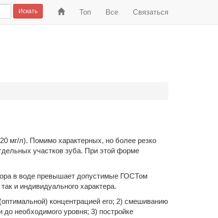
На
Искать
Топ
Все
Связаться
главную
0 мг/л). Помимо характерных, но более резко
тдельных участков зуба. При этой форме
тора в воде превышает допустимые ГОСТом
 так и индивидуального характера.
(оптимальной) концентрацией его; 2) смешиванию
 до необходимого уровня; 3) постройке