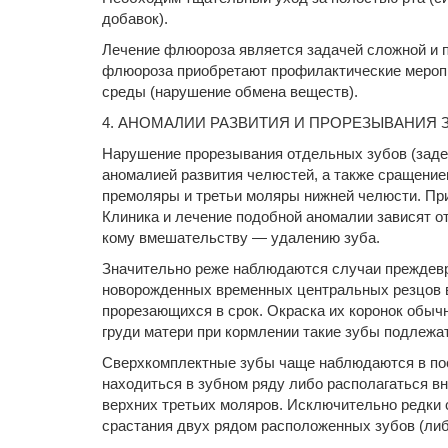
добавок).
Лечение флюороза является задачей сложной и 
флюороза приобретают профилактические меропри
среды (нарушение обмена веществ).
4. АНОМАЛИИ РАЗВИТИЯ И ПРОРЕЗЫВАНИЯ З
Нарушение прорезывания отдельных зубов (задер
аномалией развития челюстей, а также сращение
премоляры и третьи моляры нижней челюсти. При
Клиника и лечение подобной аномалии зависят от
кому вмешательству — удалению зуба.
Значительно реже наблюдаются случаи преждевре
новорожденных временных центральных резцов в
прорезающихся в срок. Окраска их коронок обыч
груди матери при кормлении такие зубы подлеж
Сверхкомплектные зубы чаще наблюдаются в пос
находиться в зубном ряду либо располагаться вн
верхних третьих моляров. Исключительно редки 
срастания двух рядом расположенных зубов (либ