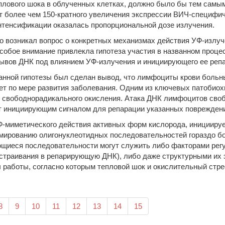
плового шока в облученных клетках, должно было бы тем самы
т более чем 150-кратного увеличения экспрессии ВИЧ-специфич
интенсификации оказалась пропорциональной дозе излучения.
о возникал вопрос о конкретных механизмах действия УФ-излуче
собое внимание привлекла гипотеза участия в названном проце
ывов ДНК под влиянием УФ-излучения и инициирующего ее реп
анной гипотезы был сделан вывод, что лимфоциты крови боль
ает по мере развития заболевания. Одним из ключевых патобио
ы свободнорадикального окисления. Атака ДНК лимфоцитов св
т инициирующим сигналом для репарации указанных поврежден
Ф-миметического действия активных форм кислорода, инициируе
рмированию олигонуклеотидных последовательностей гораздо б
ющиеся последовательности могут служить либо факторами рег
 встраивания в репарирующую ДНК), либо даже структурными их
 работы, согласно которым тепловой шок и окислительный стр
8
9
10
11
12
13
14
15