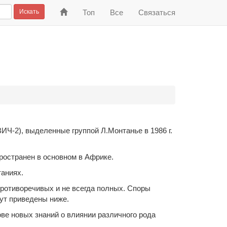
На
Искать
Топ
Все
Связаться
главную
Ч-2), выделенные группой Л.Монтанье в 1986 г.
ространен в основном в Африке.
таниях.
ротиворечивых и не всегда полных. Споры
ут приведены ниже.
ове новых знаний о влиянии различного рода