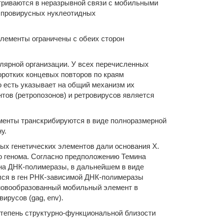
атриваются в неразрывной связи с мобильными
а провирусных нуклеотидных
элементы ограничены с обеих сторон
лярной организации. У всех перечисленных
ротких концевых повторов по краям
 есть указывает на общий механизм их
тов (ретропозонов) и ретровирусов является
ементы транскрибируются в виде полноразмерной
у.
ых генетических элементов дали основания Х.
о генома. Согласно предположению Темина
ена ДНК-полимеразы, в дальнейшем в виде
лся в ген РНК-зависимой ДНК-полимеразы
 новообразованный мобильный элемент в
ирусов (gag, env).
тепень структурно-функциональной близости