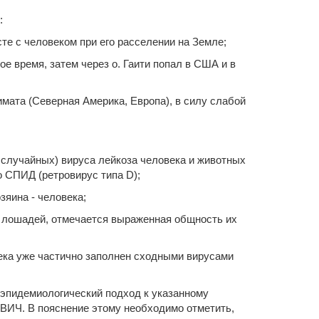
:
е с человеком при его расселении на Земле;
 время, затем через о. Гаити попал в США и в
имата (Северная Америка, Европа), в силу слабой
 случайных) вируса лейкоза человека и животных
о СПИД (ретровирус типа D);
яина - человека;
и лошадей, отмечается выраженная общность их
ека уже частично заполнен сходными вирусами
 эпидемиологический подход к указанному
 ВИЧ. В пояснение этому необходимо отметить,