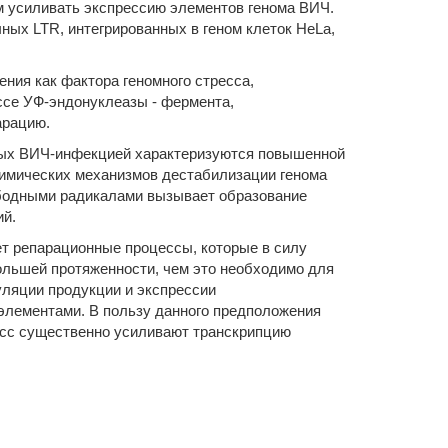
м усиливать экспрессию элементов генома ВИЧ.
ных LTR, интегрированных в геном клеток HeLa,
ния как фактора геномного стресса,
ссе УФ-эндонуклеазы - фермента,
арацию.
ных ВИЧ-инфекцией характеризуются повышенной
химических механизмов дестабилизации генома
ободными радикалами вызывает образование
ий.
т репарационные процессы, которые в силу
ольшей протяженности, чем это необходимо для
уляции продукции и экспрессии
 элементами. В пользу данного предположения
есс существенно усиливают транскрипцию