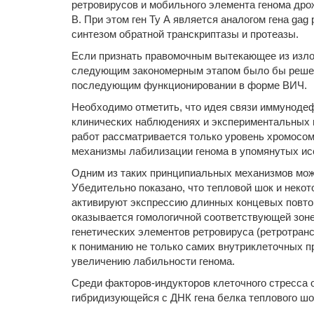
ретровирусов и мобильного элемента генома дро
В. При этом ген Ту А является аналогом гена gag
синтезом обратной транскриптазы и протеазы.
Если признать правомочным вытекающее из изло
следующим закономерным этапом было бы решени
последующим функционировании в форме ВИЧ.
Необходимо отметить, что идея связи иммуноде
клинических наблюдениях и экспериментальных 
работ рассматривается только уровень хромосо
механизмы лабилизации генома в упомянутых ис
Одним из таких принципиальных механизмов мож
Убедительно показано, что тепловой шок и некот
активируют экспрессию длинных концевых повтор
оказывается гомологичной соответствующей зоне 
генетических элементов ретровируса (ретротранс
к пониманию не только самих внутриклеточных п
увеличению лабильности генома.
Среди факторов-индукторов клеточного стресса
гибридизующейся с ДНК гена белка теплового шок