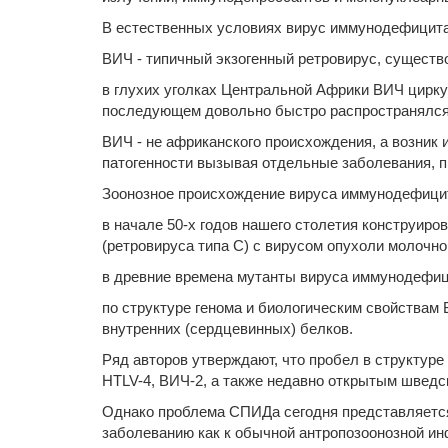
В естественных условиях вирус иммунодефицита 
ВИЧ - типичный экзогенный ретровирус, существ
в глухих уголках Центральной Африки ВИЧ цирку
последующем довольно быстро распространялся 
ВИЧ - не африканского происхождения, а возник 
патогенности вызывая отдельные заболевания, 
Зоонозное происхождение вируса иммунодефицит
в начале 50-х годов нашего столетия конструир
(ретровируса типа С) с вирусом опухоли молочно
в древние времена мутанты вируса иммунодефиц
по структуре генома и биологическим свойствам
внутренних (сердцевинных) белков.
Ряд авторов утверждают, что пробел в структур
HTLV-4, ВИЧ-2, а также недавно открытым шведс
Однако проблема СПИДа сегодня представляется
заболеванию как к обычной антропозоонозной ин