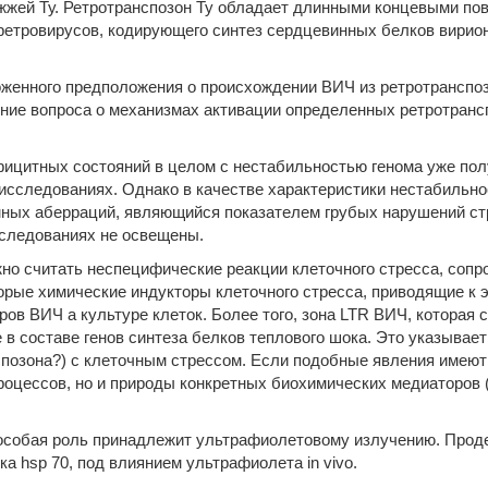
жжей Ту. Ретротранспозон Ту обладает длинными концевыми повт
 ретровирусов, кодирующего синтез сердцевинных белков вириона
женного предположения о происхождении ВИЧ из ретротранспоз
е вопроса о механизмах активации определенных ретротрансп
фицитных состояний в целом с нестабильностью генома уже пол
исследованиях. Однако в качестве характеристики нестабильно
мных аберраций, являющийся показателем грубых нарушений с
следованиях не освещены.
но считать неспецифические реакции клеточного стресса, сопр
орые химические индукторы клеточного стресса, приводящие к 
ов ВИЧ а культуре клеток. Более того, зона LTR ВИЧ, которая
в составе генов синтеза белков теплового шока. Это указывае
позона?) с клеточным стрессом. Если подобные явления имеют м
роцессов, но и природы конкретных биохимических медиаторов 
 особая роль принадлежит ультрафиолетовому излучению. Прод
а hsp 70, под влиянием ультрафиолета in vivo.