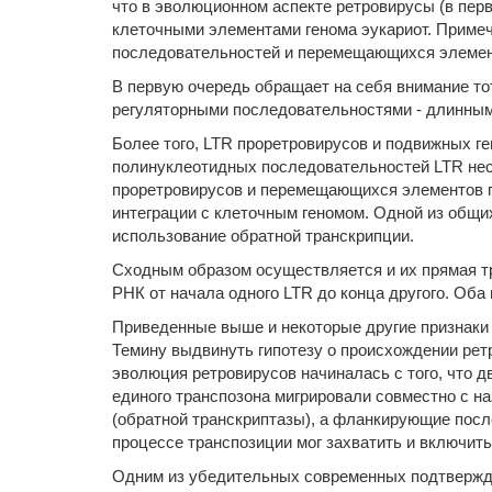
что в эволюционном аспекте ретровирусы (в пер
клеточными элементами генома эукариот. Приме
последовательностей и перемещающихся элемент
В первую очередь обращает на себя внимание тот
регуляторными последовательностями - длинным
Более того, LTR проретровирусов и подвижных г
полинуклеотидных последовательностей LTR нес
проретровирусов и перемещающихся элементов ге
интеграции с клеточным геномом. Одной из общи
использование обратной транскрипции.
Сходным образом осуществляется и их прямая тр
РНК от начала одного LTR до конца другого. Об
Приведенные выше и некоторые другие признаки 
Темину выдвинуть гипотезу о происхождении рет
эволюция ретровирусов начиналась с того, что 
единого транспозона мигрировали совместно с 
(обратной транскриптазы), а фланкирующие пос
процессе транспозиции мог захватить и включить 
Одним из убедительных современных подтвержде