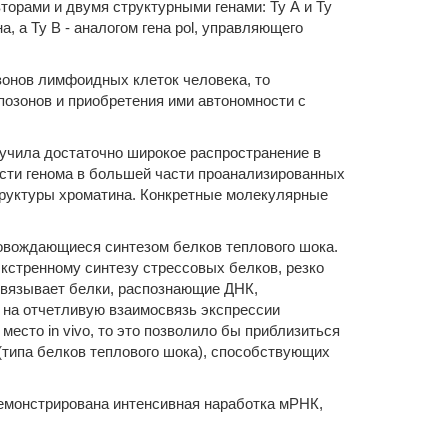
орами и двумя структурными генами: Ту А и Ту
, а Ту В - аналогом гена pol, управляющего
онов лимфоидных клеток человека, то
озонов и приобретения ими автономности с
учила достаточно широкое распространение в
сти генома в большей части проанализированных
труктуры хроматина. Конкретные молекулярные
овождающиеся синтезом белков теплового шока.
экстренному синтезу стрессовых белков, резко
 связывает белки, распознающие ДНК,
т на отчетливую взаимосвязь экспрессии
есто in vivo, то это позволило бы приблизиться
(типа белков теплового шока), способствующих
емонстрирована интенсивная наработка мРНК,