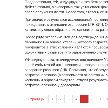
Следовательно, УФ, индуцируя синтез белков те
Действительно, в экспериментах установлен фак
после облучения их УФ. Более того, степень ее 
При анализе результатов исследований постоянн
приводящего к активации экспрессии LTR ВИЧ. О
катализирующего образование однонитевых разр
После ряда экспериментов для подтверждения д
лабильностью генома, степень которого возраст
лимфоцитов в этих условиях являются процесс
однонитевых разрывов, что одновременно служи
УФ-эндонуклеаза, активируемая под влиянием У
своей избыточной интенсивности приводят к фо
репарации разрывов ДНК. Возможно, что образу
ретротранспозонов (в зависимости от сайтов их
косвенным образом свидетельствуют результаты
ретротранспозонов у дрозофилы.
(текущая)
Страницы:
1
2
3
4
5
6
7