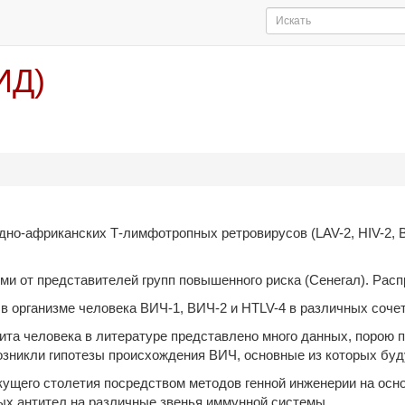
ИД)
но-африканских Т-лимфотропных ретровирусов (LAV-2, HIV-2, ВИ
и от представителей групп повышенного риска (Сенегал). Расп
 организме человека ВИЧ-1, ВИЧ-2 и HTLV-4 в различных соче
а человека в литературе представлено много данных, порою п
зникли гипотезы происхождения ВИЧ, основные из которых буд
екущего столетия посредством методов генной инженерии на осн
ых антител на различные звенья иммунной системы.