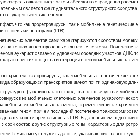
вую очередь онкогенные) часто и абсолютно оправданно рассм
чательным является факт удивительного структурного сходств
ов эукариотических геномов.
 факт, что как проретровирусы, так и мобильные генетические 
и концевыми повторами (LTR).
енетических элементов сами характеризуются сходством молеку
ут на концах инвертированные концевые повторы. Появление ко
нома эукариот связано с удвоением соседних участков ДНК, то
х характеристик процесса интеграции в геном мобильных элемен
анскрипция: как провирусы, так и мобильные генетические эл
а вида образующихся транскриптов имеют почти одинаковую длин
структурно-функционального сходства ретровирусов и мобильн
ровирусов из мобильных клеточных элементов эукариотическог
два небольших мобильных элемента, переместившись к краям г
названным геном, причем последний постепенно трансформирова
ледовательности превратились в LTR. В дальнейшем подобный
в свой состав другие структурные гены, характерные для ретров
ний Темина могут служить данные, указывающие на высокую с