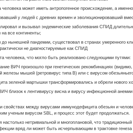
человека может иметь антропогенное происхождение, а именно
овавший у людей с древних времен и эволюционировавший вмест
лировал и вызывал эндемические заболевания СПИД длительное
на все континенты;
и до нынешней пандемии, существовал в странах умеренного кл
практически не диагностируемые как СПИД
а человека, что могло быть реализовано следующими путями:
ование ВИЧ произошло при генетических рекомбинациях (видимо,
й железы мышей (ретровирус типа В) или с вирусом обезьяньег
ита зеленой мартышки трансформировались и обрели нового хоз
 ВИЧ близок к лентивирусу висна и вирусу инфекционной анеми
е и свойствах между вирусами иммунодефицита обезьян и челов
ким ученым вирусом SBL, и процесс этот будет продолжаться.
 настолько нетривиальной и многоплановой, что традиционный
фекции вряд ли может быть исчерпывающим в трактовке генеза