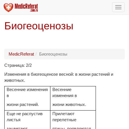
Пере
нави
Биогеоценозы
MedicReferat
Биогеоценозы
Страница: 2/2
Изменения в биогеоценозе весной: в жизни растений и
животных.
Весенние изменения
Весенние
в
изменения в
жизни растений.
жизни животных.
Еще не распустив
Прилетают
листья
перелетные
зацветают
птицы, появляются